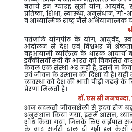
बताये इन ग्यारह सूत्रों योग
,
आयुर्वेद
,
स
प्रतिष्ठा
,
शिक्षा
,
स्वास्थ्य
,
अनुसंधान
,
गो-अन
व आध्यात्मिक राष्ट्र जैसे अभियानात्मक
श
पतंजलि योगपीठ के योग
,
आयुर्वेद
,
स्
आंदोलन से देश एवं विश्वभर में श्रेष्
बहुआयामी व्यक्तित्व के धारक आचार्य ब
इक्कीसवीं सदी के भारत को विकसित करने म
केवल एक संस्था भर नहीं है
,
इसने न केवल 
एवं जीवन के उत्थान की दिशा दी है। यही 
व्यवस्था को देश की भावी पीढ़ी गढऩे के 
प्रेरणा मिलती है।
डॉ. एस सी मनचन्दा
,
आज बदलती जीवनशैली से हृदय रोग बढ़ रह
अनुसंधान किया गया
,
इसमें आसन
,
ध्या
शोध किया गया
,
जिनके लिए बाईपास सर्ज
के बाद सर्जरी टाल दी गई। इन केसों मे