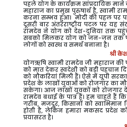
पहले योग के कार्यक्रम सांप्रदायिक माने 
महाराज का प्रमुख पुरुषार्थ है
,
स्वामी राम
करना सम्भव हुआ। मोदी की पहल पर पहले
दूसरी बार अंतरराष्ट्रीय पटल पर यह सं
रामदेव ने योग को देश-दुनिया तक पहुंच
सबको मिलकर योग को जन-जन तक पहुंच
लोगों को स्वस्थ व समर्थ बनाना है।
श्री के
योगऋषि स्वामी रामदेव जी महाराज की पत
को मात देकर स्वदेशी को बड़ी पहचान दिला
को नौकरियां मिली हैं। ऐसे में यूपी सरक
प्रदेश के लाखों युवाओं को रोजगार का म
सकेगा। आज लाखों युवकों को रोजगार देकर
रामदेव बधाई के पात्र हैं। हम चाहते हैं क
गरीब
,
मजदूर
,
किसानों को स्वाभिमान दि
होती है
,
लेकिन हमारा मकसद प्रदेश को
प्रयासरत है।
श