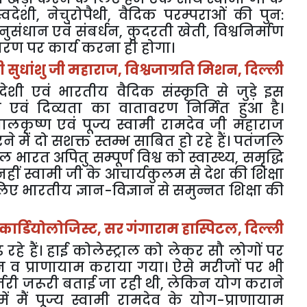
्वदेशी
,
नेचुरोपैथी
,
वैदिक परम्पराओं की पुन:
ुसंधान एवं संबर्धन
,
कुदरती खेती
,
विश्वनिर्माण
 चरण पर कार्य करना ही होगा।
्री सुधांशु जी महाराज
,
विश्वजाग्रति मिशन
,
दिल्ली
वदेशी एवं भारतीय वैदिक संस्कृति से जुड़े इस
ठता एवं दिव्यता का वातावरण निर्मित हुआ है।
ालकृष्ण एवं पूज्य स्वामी रामदेव जी महाराज
ें दो सशक्त स्तम्भ साबित हो रहे हैं। पतंजलि
भारत अपितु सम्पूर्ण विश्व को स्वास्थ्य
,
समृद्धि
नहीं स्वामी जी के आचार्यकुलम से देश की शिक्षा
लिए भारतीय ज्ञान-विज्ञान से समुन्नत शिक्षा की
कार्डियोलोजिस्ट
,
सर गंगाराम हास्पिटल
,
दिल्ली
े हैं। हाई कोलेस्ट्राल को लेकर सौ लोगों पर
न व प्राणायाम कराया गया। ऐसे मरीजों पर भी
री जरूरी बताई जा रही थी
,
लेकिन योग कराने
ं मैं पूज्य स्वामी रामदेव के योग-प्राणायाम