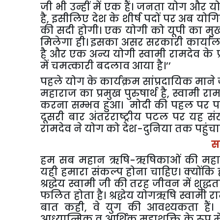
जी भी उन्हीं में एक हैं। जनता योग और 
है
,
इसीलिए देश के शीर्ष पदों पर अब योगियों
की सदी होगी। एक योगी को यूपी का मुख्य
मिलेगा ही। इसका असर सरकारी कार्यालयो
है और एक अन्य योगी स्वामी रामदेव के प्र
में चमत्कारी बदलाव आया है।’’
पहले योग के कार्यक्रम सांप्रदायिक माने 
महाराज का प्रमुख पुरुषार्थ है
,
स्वामी राम
करना सम्भव हुआ। मोदी की पहल पर 
दूसरी बार अंतरराष्ट्रीय पटल पर यह स
रामदेव ने योग को देश-दुनिया तक पहुंचान
स
हम सब महान ऋषि-ऋषिकाओं की महान संत
यही हमारा संकल्प होना चाहिए। क्योंकि ह
श्रद्धेय स्वामी जी की तरह जीवन में शुद्धत
फलित होता है। श्रद्धेय योगऋषि स्वामी राम
बात कही
,
वे युग की आवश्यकता हैं। आने
आध्यात्मिक व आर्थिक महाशक्ति के रूप मे