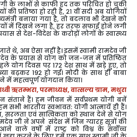
योगी के लाभों से काफी हद तक परिचित हो चुकी
 की प्रतिष्ठा हो रही है
,
२१ वीं सदी अब योगियों
मंत्री बनाया गया है
,
तो बदलाव भी देखने को
ं में दिखने लगा है
,
हर तरफ सफाई होने लगी
यास से देश-विदेश के करोड़ों लोगों के स्वास्थ्य
जाते थे
,
अब ऐसा नहीं है। इसमें स्वामी रामदेव जी
देव के प्रयास से योग को जन-जन में प्रतिष्ठित
पहले योग दिवस पर
172
देश साथ में खड़े हुए
,
तो
ंख्या बढ़कर
192
हो गई। मोदी के साथ ही बाबा
े में महत्वपूर्ण योगदान किया।
ाध्वी ऋतम्भरा
,
परमाध्यक्ष
,
वात्सल्य ग्राम
,
मथुरा
ाने हैं। हम जीवन में सर्वप्रथम योगी बनें
म सभी भारतीय स्वभावत: योगी आत्मायें ही हैं।
ा
,
सरलता एवं सात्विकता को स्थान देने से योग
देव जी ने अपने संदेश में जिन ग्यारह सूत्रों की
 वाले वर्षों में राष्ट्र को विश्व के सर्वोच्च
ं खड़ा करने के लिए हमें एक साथ स्वामी जी के