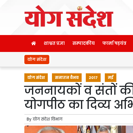
शाश्वत प्रज्ञा
सम्पादकीय
फार्मा षड़यंत्र
योग संदेश
योग संदेश
सनातन वैभव
2017
मई
जननायकों व संतों की 
योगपीठ का दिव्य अ
By
योग संदेश विभाग