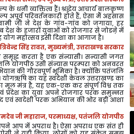
े धनी व्यक्तित्व हैं। श्रद्धेय आचार्य बालकृष्ण
प अपूर्व परिवर्तनकारी होते हैं
,
ऐसा मैं अहसास
स्वामी जी ने देश के गांव-गांव को जगाया
,
हर
ब देश के हजारों युवाओं को रोजगार से जोडऩे में
 योग महोत्सव इसी दिशा का आगाज है।
त्रिवेन्द्र सिंह रावत
,
मुख्यमंत्री
,
उत्तराखण्ड सरकार
 समृद्ध करता है एक संन्यासी। सन्यासी जगत
तंजलि योगपीठ उसी संन्यास परम्परा को अनवरत
ी अभियान की गौरवपूर्ण भूमिका है। क्योंकि पतंजलि
ा है। योगऋषि का यह स्वदेशी केवल उत्तराखण्ड का
 मूल मंत्र है
,
यह एक-एक कर संपूर्ण विश्व तक
एवं प्रदेश का युवा अपने रोजगार परक समुन्नत
वेद एवं स्वदेशी परक अभियान की ओर बड़ी आशा
ामदेव जी महाराज
,
परमाध्यक्ष
,
पतंजलि योगपीठ
पने आप में अपराध है। ऐसा अपराध एक संत ही
 योगी ने यही किया
,
लोगों को यह संकेत समझ