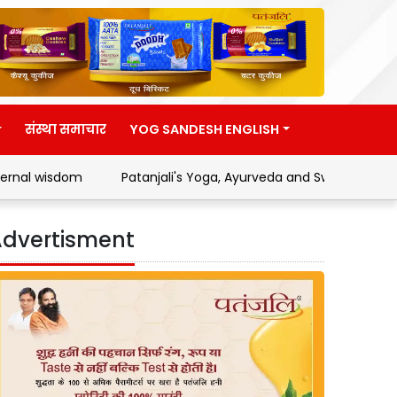
संस्था समाचार
YOG SANDESH ENGLISH
Patanjali's Yoga, Ayurveda and Swadeshi Movement
dvertisment