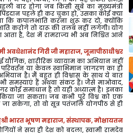
हली बार होगा जब किसी सूबे का मुख्यमंत्री
िंडदान पहले ही कर चुका हो
,
उसका कोई क्या
कहना कि कपालभाति करना शुरू कर दो
,
क्योंकि
भाति करोगे तो दारू की तलब नहीं लगेगी। योग
ग आता है
,
देश में रामराज्य भी अब निश्चित आने
ामी अवधेशानंद गिरी जी महाराज
,
जूनापीठाधीश्वर
कोई यौगिक
,
शारीरिक व्यायाम का अभियान नहीं
था परिवर्तन या केवल स्वाभिमान जागरण का ही
भियान है। मैं बहुत ही विश्वास के साथ ये बात
 समस्याएं हैं अथवा संकट हैं। जैसे माओवाद
,
र कोई समाधान है तो यही अध्यात्म है। इनका
किया जा सकता। जब कभी पूरे विश्व को एक
़ा जा सकेगा
,
तो वो सूत्र पतंजलि योगपीठ से ही
्मश्री भारत भूषण महाराज
,
संस्थापक
,
मोक्षायतन
योगियों ने सदा ही देश को बदला
,
स्वामी रामदेव