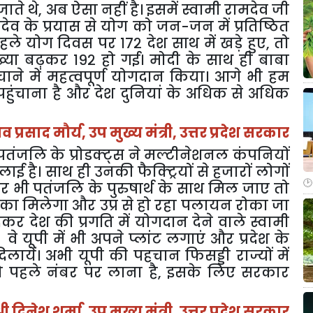
जाते थे
,
अब ऐसा नहीं है। इसमें स्वामी रामदेव जी
देव के प्रयास से योग को जन-जन में प्रतिष्ठित
 योग दिवस पर १७२ देश साथ में खड़े हुए
,
तो
ख्या बढ़कर १९२ हो गई। मोदी के साथ ही बाबा
ाने में महत्वपूर्ण योगदान किया। आगे भी हम
ाना है और देश दुनियां के अधिक से अधिक
शव प्रसाद मौर्य
,
उप मुख्य मंत्री
,
उत्तर प्रदेश सरकार
ंजलि के प्रोडक्ट्स ने मल्टीनेशनल कंपनियों
ई है। साथ ही उनकी फैक्ट्रियों से हजारों लोगों
ार भी पतंजलि के पुरुषार्थ के साथ मिल जाए तो
ौका मिलेगा और उप्र से हो रहा पलायन रोका जा
 देश की प्रगति में योगदान देने वाले स्वामी
ि वे यूपी में भी अपने प्लांट लगाएं और प्रदेश के
लायें। अभी यूपी की पहचान फिसड्डी राज्यों में
 पहले नंबर पर लाना है
,
इसके लिए सरकार
्री दिनेश शर्मा
,
उप मुख्य मंत्री
,
उत्तर प्रदेश सरकार