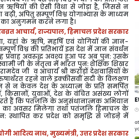
न ऋषियों की ऐसी विधा से जोड़ा है
,
जिससे न
ा बढ़ी
,
अपितु सम्पूर्ण विश्व योगाभ्यास के माध्यम
रत का अनुगमन करने लगा है।
 देवव्रत आचार्य
,
राज्यपाल
,
हिमाचल प्रदेश सरकार
ा
,
यहां के ऋषि
,
महर्षि एवं योगियों की ज्ञान-
ूर्ण विश्व की प्रतिभायें इस देश में ज्ञान संवर्धन
यह प्रवाह अवरुद्ध अवश्य हुआ पर अब पुन: उसके
स्वामी जी के नेतृत्व में भारत पुन: शैक्षिक शिखर
मी रामदेव जी व आचार्य श्री करोड़ों देशवासियों के
ार्थरत रहने वाले इक्कीसवीं सदी के विलक्षण
 से न केवल देश के अध्यात्म के प्रति समर्पित
ं
,
किसानों
,
युवाओं
,
देश के वंचित असंख्य लोगों
E
ते हैं कि पतंजलि के अनुसंधानात्मक अभियान
ोने का अवसर मिलेगा तथा पतंजलि हिमाचल के
: स्थापित कर प्रदेश को समृद्धि से जोडऩे में
W
at
yo
योगी आदित्य नाथ
,
मुख्यमंत्री
,
उत्तर प्रदेश सरकार