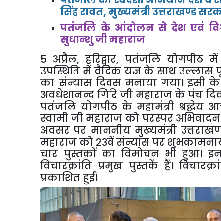
सिंह रावत
,
मुख्यमंत्री उत्तराखण्ड सर
पतंजलि के आंदोलन से देश एवं विश्व
सुधान्शु जी महाराज
5 अप्रैल
,
हरिद्वार
,
पतंजलि योगपीठ में 
उपस्थिति में वैदिक यज्ञ के साथ उल्लास 
का संन्यास दिवस मनाया गया। इसी के सा
अवधेशानन्द गिरि जी महाराज के पंच दिव
पतंजलि योगपीठ के महामंत्री श्रद्धेय 
स्वामी जी महाराज को परस्पर अभिवादन क
अवसर पर माननीय मुख्यमंत्री उत्तराखण्ड श्
महाराज को 2३वें संन्यास पर शुभकामनायें प
चार पुस्तकों का विमोचन भी हुआ। इनम
विचारक्रांति प्रमुख पुस्तकें हैं। विचार
प्रकाशित हुईं।