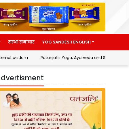
संस्था समाचार
YOG SANDESH ENGLISH
Patanjali's Yoga, Ayurveda and Swadeshi Movement
Addre
dvertisment