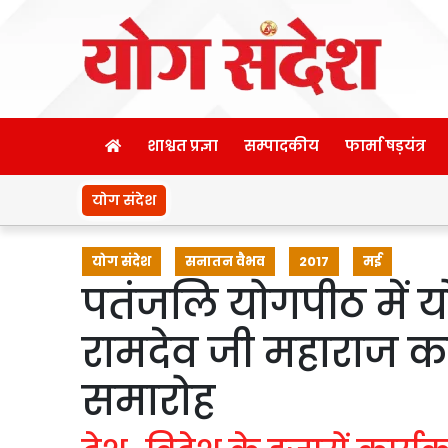
शाश्वत प्रज्ञा
सम्पादकीय
फार्मा षड़यंत्र
योग संदेश
योग संदेश
सनातन वैभव
2017
मई
पतंजलि योगपीठ में य
रामदेव जी महाराज का
समारोह