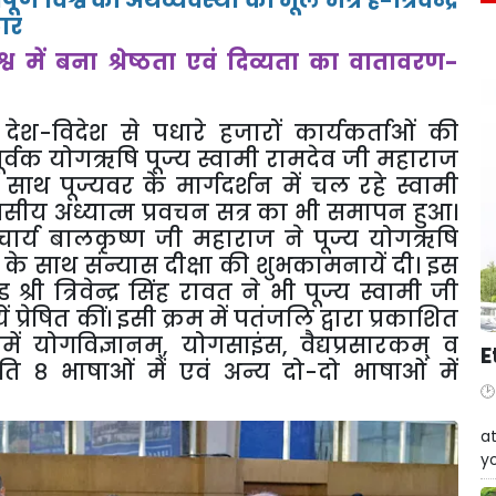
कार
 में बना श्रेष्ठता एवं दिव्यता का वातावरण-
देश-विदेश से पधारे हजारों कार्यकर्ताओं की
पूर्वक योगऋषि पूज्य स्वामी रामदेव जी महाराज
थ पूज्यवर के मार्गदर्शन में चल रहे स्वामी
सीय अध्यात्म प्रवचन सत्र का भी समापन हुआ।
आचार्य बालकृष्ण जी महाराज ने पूज्य योगऋषि
े साथ संन्यास दीक्षा की शुभकामनायें दी। इस
री त्रिवेन्द्र सिंह रावत ने भी पूज्य स्वामी जी
्रेषित कीं। इसी क्रम में पतंजलि द्वारा प्रकाशित
ें योगविज्ञानम्
,
योगसाइंस
,
वैद्यप्रसारकम् व
E
क्रांति ८ भाषाओं में एवं अन्य दो-दो भाषाओं में
W
at
yo