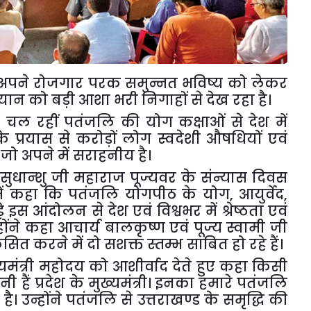
युवा अपने रोजगार परक समुन्नत भविष्य को लेकर
ियान को बड़ी आशा भरी निगाहों से देख रहा है।
 में चल रहीं पतंजलि की योग कक्षाओं से देश में
नके प्रयास से करोड़ों लोग स्वदेशी औषधियों एवं
,
जो अपने में सराहनीय है।
सुधान्शु जी महाराज पूज्यवर के संन्यास दिवस
न में कहा कि पतंजलि योगपीठ के योग
,
आयुर्वेद
,
े इस आंदोलन से देश एवं विश्वभर में श्रेष्ठता एवं
होंने कहा आचार्य बालकृष्ण एवं पूज्य स्वामी जी
 करने में दो सशक्त स्तम्भ साबित हो रहे हैं।
मंत्री महोदय को आशीर्वाद देते हुए कहा किसी
ी हैं प्रदेश के मुख्यमंत्री। इनका हमारे पतंजलि
उन्होंने पतंजलि से उत्तराखण्ड के समृद्धि की