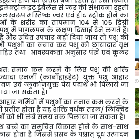
इड्रेशन होने का खतरा बना रहता है। ऐसी स्थिति
लेक्ट्रोलाइट इंबैलेंस से ज्वर की संभावना रहती
्वरूप मस्तिष्क ज्वर एवं हीट स्ट्रोक होने का
पशुओं के शरीर का तापमान
104
से
105
डिग्री
ु में पागलपन के लक्षण दिखाई देने लगते हैं।
े हैं और उचित उपचार नहीं दिया जाय तो पशु की
से भी पशुओं का बचाव कर पशु को छायादार वृक्ष
चाहिए तथा आवश्यकता अनुसार पंखे एवं कूलर
ै अत: तनाव कम करने के लिए पशु की शक्ति
यादा एनर्जी (कार्बोहाइड्रेट) युक्त पशु आहार
ण एवं ग्लुकोजयुक्त पेय पदार्थ भी पिलाये जा
िलाया जा सकता है।
हार गर्मियों में पशुओं का तनाव कम करने के
 प्रतीत होता है यह शक्ति वर्धक तरल/ लिक्विड
पशुओं को भी लंबे समय तक पिलाया जा सकता है।
भस्थ बच्चे का समुचित विकास होने के साथ-साथ
कास होता है जिससे प्रसव के पश्चात् दूध उत्पादन