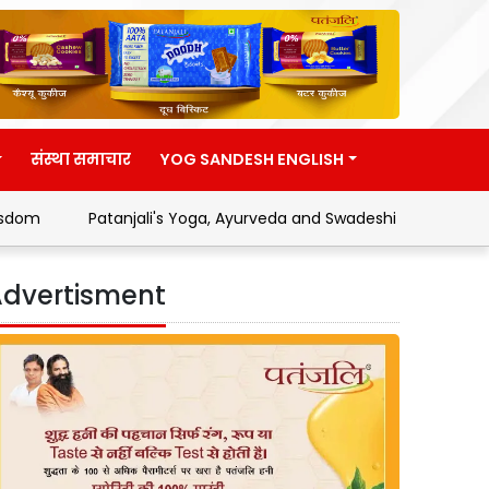
संस्था समाचार
YOG SANDESH ENGLISH
Patanjali's Yoga, Ayurveda and Swadeshi Movement
Addre
dvertisment