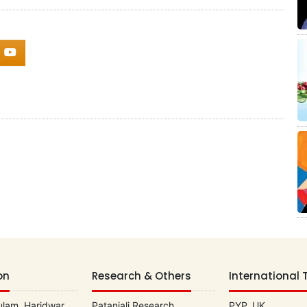
on
Research & Others
International 
lam, Haridwar
Patanjali Research
PYP, UK