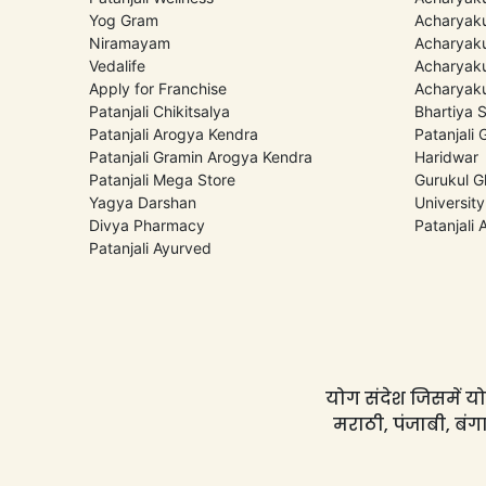
Yog Gram
Acharyaku
Niramayam
Acharyaku
Vedalife
Acharyaku
Apply for Franchise
Acharyaku
Patanjali Chikitsalya
Bhartiya 
Patanjali Arogya Kendra
Patanjali
Patanjali Gramin Arogya Kendra
Haridwar
Patanjali Mega Store
Gurukul G
Yagya Darshan
University
Divya Pharmacy
Patanjali
Patanjali Ayurved
योग संदेश जिसमें योग
मराठी, पंजाबी, बंगा