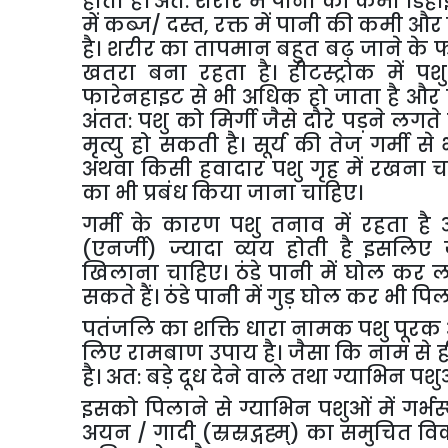
होता है। अत: शरीर में पानी की कमी डिहा
में कब्ज/ दस्त
,
रक्त में पानी की कमी और इ
है। शरीर का तापमान बहुत बढ़ जाने के फलस
खतरा बना रहता है। हीटस्ट्रोक में 
फारेनहाइट से भी अधिक हो जाता है और पश
अंतत: पशु को मिर्गी जैसे दौरे पड़ने लगत
मृत्यु हो सकती है। सूर्य की तेज गर्मी 
अथवा किसी हवादार पशु गृह में रखना 
का भी प्रबंध किया जाना चाहिए।
गर्मी के कारण पशु तनाव में रहता ह
(एनर्जी) ज्यादा व्यय होती है इसलिए ज्
खिलाना चाहिए। ठंडे पानी में घोल कर लव
सकते हैं। ठंडे पानी में गुड़ घोल कर भी प
पतंजलि का शक्ति धारा नामक पशु पूरक आ
लिए रामबाण उपाय है। जैसा कि नाम से ही
है। अत: बड़े दूध देने वाले तथा ग्याभिन 
इसको पिलाने से ग्याभिन पशुओं में गर्
अयन / गादी (स्रस्रद्गह्म्) का समुचित वि