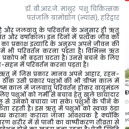
डॉ. बी.आर.जे. माथुर पशु चिकित्सक
पतंजलि ग्रामोद्योग (न्यास), हरिद्वार
है और जलवायु के परिवर्तन के अनुसार ही ऋतु
मंत और वर्षाकाल। इन दिनों में प्रत्येक जीव को
्य का प्रकाश इत्यादि के अनुरूप अपने जीवन की
में भी परिवर्तन करना पड़ता है। विभिन्न ऋत
ा प्रकोप भी बढ़ता घटता है। उनसे बचने के लिए
न-सहन में परिवर्तन करना पड़ता है।
इस ऋतु में जिस प्रकार मानव अपने आहार
,
रहन-
है। ठीक उसी प्रकार पशुओं की भी ग्रीष्म काल में
ीष्म काल में जलवायु परिवर्तन होकर वायुमंडल
E
िए पशुओं को गर्मी से बचाव हेतु खुले छायादार
लू से उनको बचाया जा सके। पशुओं के पीने के
 रहती है। इस ऋतु में पशुओं को स्वच्छ ठंडा
W
at
उपलब्ध कराना कराया जाना आवश्यक है क्योंकि
yo
 शरीर में से पानी का वाष्पीकरण तीव्रता से