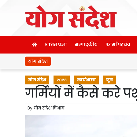
शाश्वत प्रज्ञा
सम्पादकीय
फार्मा षड़यंत्र
योग संदेश
योग संदेश
2023
कार्यशाला
जून
गर्मियों में कैसे करे
By
योग संदेश विभाग