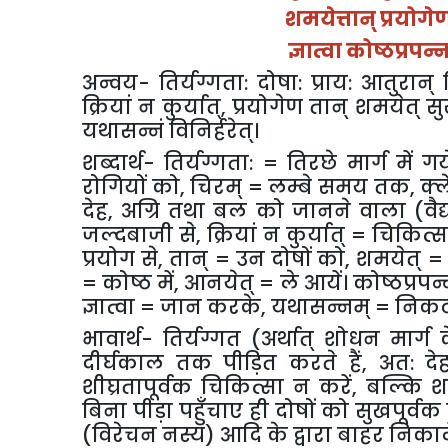
शमयेत्तान् प्रयोगे
ज्ञात्वा कोष्ठप्रपन्
अन्वय- तिर्यग्गता:
दोषा: प्राय: आतुरान् 
क्रियां न कुर्यात्
,
प्रयोगेण तान् शमयेत् स
यथासन्नं विनिर्हरेत्।
शब्दार्थ- तिर्यग्गता:
= तिरछे मार्ग में गये
रोगियों को
,
चिरम् = लम्बे समय तक
,
क्
देह
,
अग्रि तथा बल को जानने वाला (वैद्
जल्दबाजी से
,
क्रियां न कुर्यात् = चिकित्
प्रयोग से
,
तान् = उन दोषों को
,
शमयेत् = 
= कोष्ठ में
,
आनयेत् = ले आयें। कोष्ठप्रपन्न
ज्ञात्वा = जान करके
,
यथासन्नम् = निकटस
भावार्थ- तिर्यग्गत (अर्थात् शोधन मार्ग
दीर्घकाल तक पीड़ित करते हैं
,
अत: दे
शीघ्रतापूर्वक चिकित्सा न करें
,
बल्कि श
बिना पीड़ा पहुँचाए ही दोषों को सुखपूर्व
(विरेचन नस्य) आदि के द्वारा बाहर निकाले