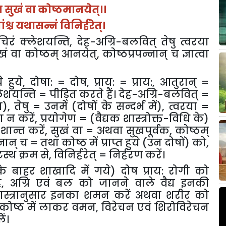
ण सुखं वा कोष्ठमानयेत्।।
नांश्च यथासन्नं विनिर्हरेत्।
चिरं क्लेशयन्ति
,
देह-अग्रि-बलवित् तेषु त्वरया
ुखं वा कोष्ठम् आनयेत्
,
कोष्ठप्रपन्नान् च ज्ञात्वा
 हुये
,
दोषा: = दोष
,
प्राय: = प्राय:
,
आतुरान् =
लेशयन्ति = पीड़ित करते हैं। देह-अग्रि-बलवित् =
य)
,
तेषु = उनमें (दोषों के सन्दर्भ में)
,
त्वरया =
सा न करें
,
प्रयोगेण = (वैद्यक शास्त्रोक्त-विधि के)
शान्त करें
,
सुखं वा = अथवा सुखपूर्वक
,
कोष्ठम्
ान् च = तथा कोष्ठ में प्राप्त हुये (उन दोषों) को
,
्थ क्रम से
,
विनिर्हरेत् = निर्हरण करें।
 के बाहर शाखादि में गये) दोष प्राय: रोगी को
ह
,
अग्रि एवं बल को जानने वाले वैद्य इनकी
ास्त्रानुसार इनका शमन करें अथवा शरीर को
क कोष्ठ में लाकर वमन
,
विरेचन एवं शिरोविरेचन
ं।