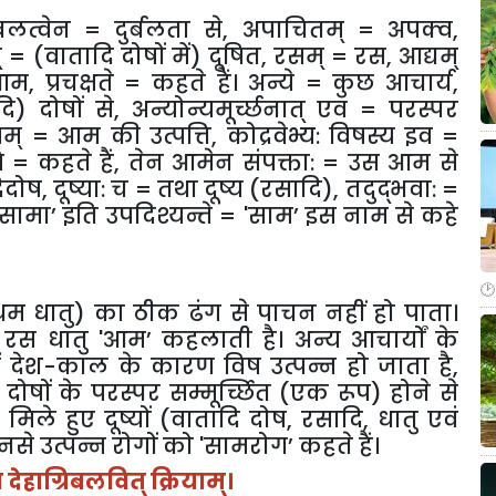
लत्वेन = दुर्बलता से
,
अपाचितम् = अपक्व
,
म् = (वातादि दोषों में) दूषित
,
रसम् = रस
,
आद्यम्
आम
,
प्रचक्षते = कहते हैं। अन्ये = कुछ आचार्य
,
दि) दोषों से
,
अन्योन्यमूर्च्छनात् एव = परस्पर
् = आम की उत्पत्ति
,
कोद्रवेभ्य: विषस्य इव =
ि = कहते हैं
,
तेन आमेन संपक्ता: = उस आम से
िदोष
,
दूष्या: च = तथा दूष्य (रसादि)
,
तदुद्भवा: =
सामा
’
इति उपदिश्यन्ते =
'
साम
’
इस नाम से कहे
्रथम धातु) का ठीक ढंग से पाचन नहीं हो पाता।
 रस धातु
'
आम
’
कहलाती है। अन्य आचार्यों के
ें देश-काल के कारण विष उत्पन्न हो जाता है
,
षों के परस्पर सम्मूर्च्छित (एक रूप) होने से
िले हुए दूष्यों (वातादि दोष
,
रसादि
,
धातु एवं
नसे उत्पन्न रोगों को
'
सामरोग
’
कहते हैं।
ा देहाग्रिबलवित् क्रियाम्।