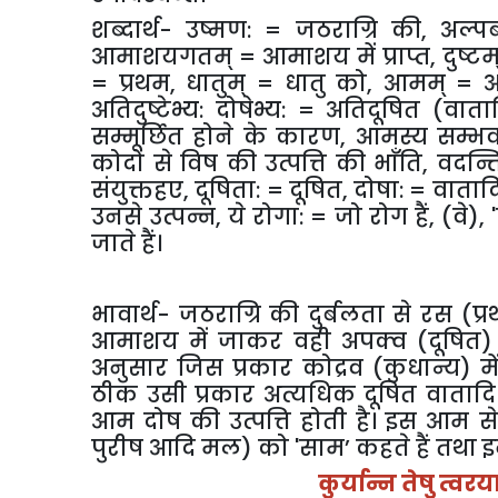
शब्दार्थ- उष्मण: = जठराग्रि की
,
अल्पब
आमाशयगतम् = आमाशय में प्राप्त
,
दुष्ट
= प्रथम
,
धातुम् = धातु को
,
आमम् = 
अतिदुष्टेभ्य: दोषेभ्य: = अतिदूषित (वाता
सम्मूर्छित होने के कारण
,
आमस्य सम्भवम
कोदो से विष की उत्पत्ति की भाँति
,
वदन्त
संयुक्तहए
,
दूषिता: = दूषित
,
दोषा: = वाताद
उनसे उत्पन्न
,
ये रोगा: = जो रोग हैं
, (
वे)
, '
जाते हैं।
भावार्थ- जठराग्रि की दुर्बलता से रस (प
आमाशय में जाकर वही अपक्व (दूषित)
अनुसार जिस प्रकार कोद्रव (कुधान्य) म
ठीक उसी प्रकार अत्यधिक दूषित वातादि दो
आम दोष की उत्पत्ति होती है। इस आम से म
पुरीष आदि मल) को
'
साम
’
कहते हैं तथा इ
कुर्यान्न तेषु त्वरय