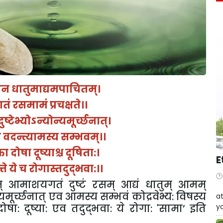
ेन धातुमाद्यमपाचितम्।
ं रसमामं प्रचक्षते।।
ष्टेभ्योऽन्योन्यमूर्च्छनात्।
ेव वदन्त्यामस्य सम्भवम्।।
 दोषा दूष्याश्च दूषिता:।
E
ते ये च रोगास्तदुद्भवा:।।
 आमाशयगतं दुष्टं रसम् आद्यं धातुम् आमम्
W
्यमूर्च्छनात् एव आमस्य सम्भवं कोद्रवेभ्य: विषस्य
at
ोषा: दूष्या: एव तदुद्भवा: ये रोगा:
'
सामा
’
इति
yo