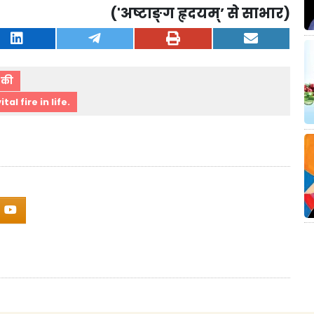
('
अष्टाङ्ग हृदयम्
’
से साभार)
ि की
al fire in life.