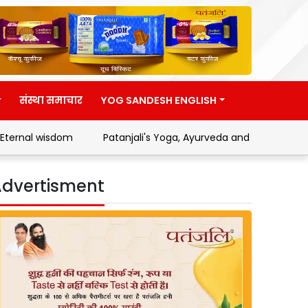
संस्था समाचार
YOG SANDESH ENGLISH
dom
Patanjali's Yoga, Ayurveda and Swadeshi Movement
dvertisment