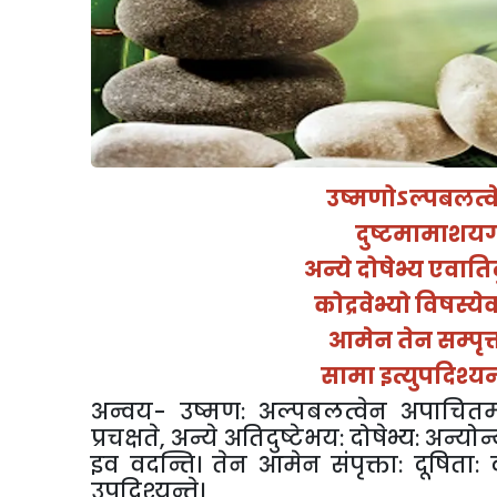
उष्मणोऽल्पबलत्व
दुष्टमामाशयगत
अन्ये दोषेभ्य एवातिदु
कोद्रवेभ्यो विषस्य
आमेन तेन सम्पृक्ता
सामा इत्युपदिश्यन्
अन्वय-
उष्मण: अल्पबलत्वेन अपाचितम्
प्रचक्षते
,
अन्ये अतिदुष्टेभय: दोषेभ्य: अन्योन
इव वदन्ति। तेन आमेन संपृक्ता: दूषिता: द
उपदिश्यन्ते।