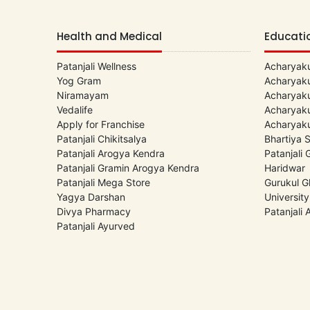
Health and Medical
Educati
Patanjali Wellness
Acharyaku
Yog Gram
Acharyaku
Niramayam
Acharyaku
Vedalife
Acharyaku
Apply for Franchise
Acharyaku
Patanjali Chikitsalya
Bhartiya 
Patanjali Arogya Kendra
Patanjali
Patanjali Gramin Arogya Kendra
Haridwar
Patanjali Mega Store
Gurukul G
Yagya Darshan
University
Divya Pharmacy
Patanjali
Patanjali Ayurved