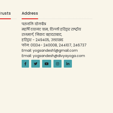
Trusts
Address
पतंजलि योगपीठ
महर्षि दयानंद ग्राम, दिल्ली हरिद्वार राष्ट्रीय
राजमार्ग, निकट बहादराबाद,
हरिद्वार - 249405, उत्तराखंड
फोन: 01334- 240008, 244107, 246737
Email: yogsandesh1@gmail.com
Email: yogsandesh@divyayoga.com