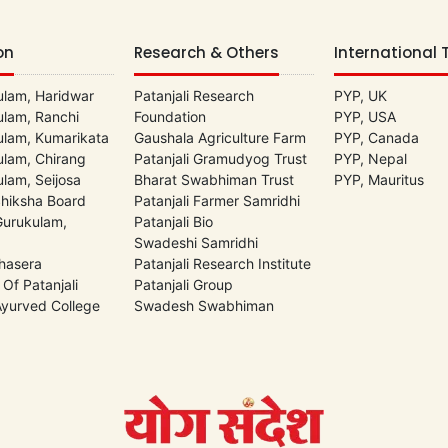
on
Research & Others
International 
lam, Haridwar
Patanjali Research
PYP, UK
lam, Ranchi
Foundation
PYP, USA
lam, Kumarikata
Gaushala Agriculture Farm
PYP, Canada
lam, Chirang
Patanjali Gramudyog Trust
PYP, Nepal
lam, Seijosa
Bharat Swabhiman Trust
PYP, Mauritus
Shiksha Board
Patanjali Farmer Samridhi
 Gurukulam,
Patanjali Bio
Swadeshi Samridhi
hasera
Patanjali Research Institute
 Of Patanjali
Patanjali Group
 Ayurved College
Swadesh Swabhiman