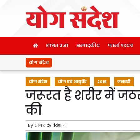
शाश्वत प्रज्ञा
सम्पादकीय
फार्मा षड़यंत्र
योग संदेश
योग संदेश
योग एवं आयुर्वेद
2015
जनवरी
जरूरत है शरीर में जठराग
की
By
योग संदेश विभाग