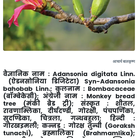
आचार्य बालकृष्ण
वैज्ञानिक नाम :
Adansonia digitata Linn.
(ऐडनसोनिया डिजिटेटा)
Syn-Adansonia
bahobab Linn.;
कुलनाम :
Bombacaceae
(बॉम्बेकेसी)
;
अंग्रेजी नाम :
Monkey bread
tree
(मंकी ब्रैड ट्री)
;
संस्कृत : शीतल
,
रावणाम्लिका
,
दीर्घदण्डी
,
गोरक्षी
,
पंचपर्णिका
,
सुदण्डिका
,
चित्रला
,
गन्धबहुला
;
हिन्दी :
गोरखइमली
;
कन्नड़ : गोरक्ष तुन्ची (
Goraksh
tunachi
)
,
ब्रह्मालिका (
Brahmamlika
)
;