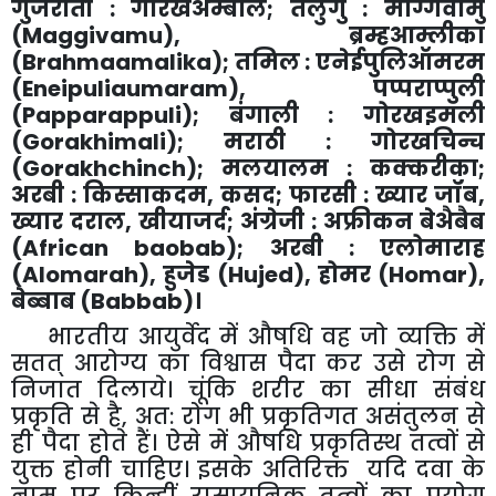
गुजराती : गोरखअम्बलि
;
तेलुगु : मग्गिवामु
(
Maggivamu
)
,
ब्रम्हआम्लीका
(
Brahmaamalika
)
;
तमिल : एनेईपुलिऑमरम
(
Eneipuliaumaram
)
,
पप्पराप्पुली
(
Papparappuli
)
;
बंगाली : गोरखइमली
(
Gorakhimali
)
;
मराठी : गोरखचिन्च
(
Gorakhchinch
)
;
मलयालम : कक्करीका
;
अरबी : किस्साकदम
,
कसद
;
फारसी : ख्यार जॉब
,
ख्यार दराल
,
खीयाजर्द
;
अंग्रेजी : अफ्रीकन बेअैबैब
(
African baobab
)
;
अरबी : एलोमाराह
(
Alomarah
)
,
हुजेड (
Hujed
)
,
होमर (
Homar
)
,
बेब्बाब (
Babbab
)।
भारतीय
आयुर्वेद में औषधि वह जो व्यक्ति में
सतत् आरोग्य का विश्वास पैदा कर उसे रोग से
निजात दिलाये। चूंकि शरीर का सीधा संबंध
प्रकृति से है
,
अत: रोग भी प्रकृतिगत असंतुलन से
ही पैदा होते हैं। ऐसे में औषधि प्रकृतिस्थ तत्वों से
युक्त होनी चाहिए। इसके अतिरिक्त यदि दवा के