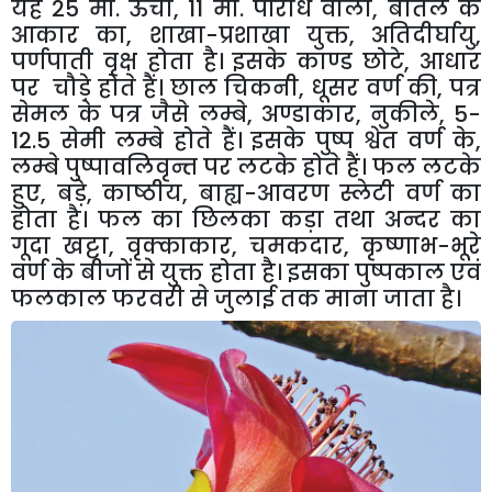
यह
25
मी. ऊँचा
, 11
मी. परिधि वाला
,
बोतल के
आकार का
,
शाखा-प्रशाखा युक्त
,
अतिदीर्घायु
,
पर्णपाती वृक्ष होता है। इसके काण्ड छोटे
,
आधार
पर चौड़े होते हैं। छाल चिकनी
,
धूसर वर्ण की
,
पत्र
सेमल के पत्र जैसे लम्बे
,
अण्डाकार
,
नुकीले
, 5-
12.5
सेमी लम्बे होते हैं। इसके पुष्प श्वेत वर्ण के
,
लम्बे पुष्पावलिवृन्त पर लटके होते हैं। फल लटके
हुए
,
बड़े
,
काष्ठीय
,
बाह्य-आवरण स्लेटी वर्ण का
होता है। फल का छिलका कड़ा तथा अन्दर का
गूदा खट्टा
,
वृक्काकार
,
चमकदार
,
कृष्णाभ-भूरे
वर्ण के बीजों से युक्त होता है। इसका पुष्पकाल एवं
फलकाल फरवरी से जुलाई तक माना जाता है।