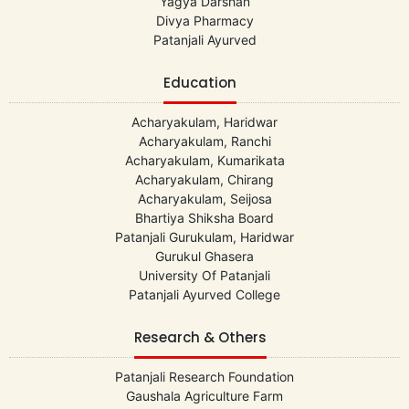
Yagya Darshan
Divya Pharmacy
Patanjali Ayurved
Education
Acharyakulam, Haridwar
Acharyakulam, Ranchi
Acharyakulam, Kumarikata
Acharyakulam, Chirang
Acharyakulam, Seijosa
Bhartiya Shiksha Board
Patanjali Gurukulam, Haridwar
Gurukul Ghasera
University Of Patanjali
Patanjali Ayurved College
Research & Others
Patanjali Research Foundation
Gaushala Agriculture Farm