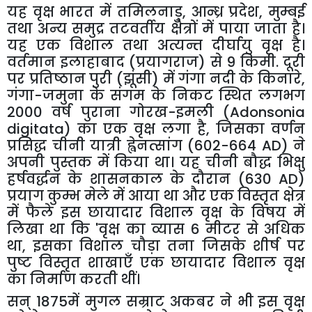
य
ह वृक्ष भारत में तमिलनाडु
,
आन्ध्र प्रदेश
,
मुम्बई
तथा अन्य समुद्र तटवर्तीय क्षेत्रों में पाया जाता है।
यह एक विशाल तथा अत्यन्त दीर्घायु वृक्ष है।
वर्तमान इलाहाबाद (प्रयागराज) से 9 किमी. दूरी
पर प्रतिष्ठान पुरी (झूंसी) में गंगा नदी के किनारे
,
गंगा-जमुना के संगम के निकट स्थित लगभग
2000 वर्ष पुराना गोरख-इमली (
Adonsonia
digitata
) का एक वृक्ष लगा है
,
जिसका वर्णन
प्रसिद्ध चीनी यात्री ह्वेनत्सांग (602-664
AD
) ने
अपनी पुस्तक में किया था। यह चीनी बौद्ध भिक्षु
हर्षवर्द्धन के शासनकाल के दौरान (630
AD
)
प्रयाग कुम्भ मेले में आया था और एक विस्तृत क्षेत्र
में फैले इस छायादार विशाल वृक्ष के विषय में
लिखा था कि
'
वृक्ष का व्यास 6
मीटर से अधिक
था
,
इसका विशाल चौड़ा तना जिसके शीर्ष पर
पुष्ट विस्तृत शाखाएँ एक छायादार विशाल वृक्ष
का निर्माण करती थीं।
स
न् 1875में मुगल सम्राट अकबर ने भी इस वृक्ष