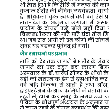
भी ज्ञात हुआ है कि रात्रि में मनुष्य की
कमाल शरीर की जैविक लयबद्धता
,
बायो
है। शोधकर्त्ता कुछ स्वयंसेवियों को ऐसे 
रात-दिन का अनुमान लगाना भी असंभव 
प्रायोग के दौरान उन्हें सोने नहीं दि
चिन्तनशीलता की गति प्रति घंटा तीन म
था। जब रात आयी तो उन लोगों की सोचन
सुबह यह बढकर पूर्ववत् हो गयी।
जैव रसायनों पर प्रभाव:
रात्रि को देर तक जागने से शरीर के जैव र
जागने का एक बहुत बड़ा कारण बिजली क
अस्पताल के डॉ. चार्ल्स सीजर के शोधों 
घड़ी को खतरनाक ढंग से दुष्प्रभावित कर 4
को नींद विलम्ब से आती है तथा आँ
हाइपरटेंसन के शोध कर्मियों ने बताया क
रहने से
,
खास कर सुबह के समय उच्च रक्
पेविया के शोधपूर्ण अध्ययन के अनुसार रा
में व्यस्त रहने के दौरान ब्लडप्रशेर की ब