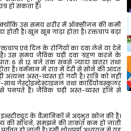
ग्र हो सकता है।
क्योंकि उस समय शरीर में ऑक्सीजन की कमी
ा होती है। खून खूब गाढ़ा होता है। रक्तचाप बढ़ा
रक्तचाप एवं दिल के रोगियों का दवा लेने या देने
 है। उस समय जैविक घड़ी दवा ग्रहण करने के
प्रात: 6 से 12 बजे तक सबसे ज्यादा खतरा तथा
है। वर्ममान में रात में देरी से सोने की आदत
अत्यन्त अस्त-व्यस्त हो गयी है। रात्रि को नहीं
-साथ गेस्ट्रोइन्टेस्टाइनल तथा कार्डियोवस्कुलर
े पनपते हैं। जैविक घड़ी अस्त-व्यस्त होने से
्स्टीट्यूट के वैज्ञानिकों ने अद्भुत खोज की है।
ष्य की सोचने
,
समझने की ताकत कम हो जाती
 पूर्ववत् हो जाती है। इसी शोधपूर्ण अध्ययन से यह