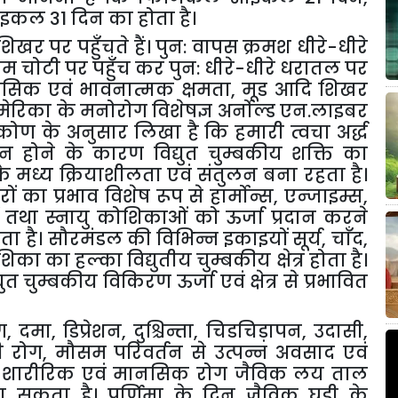
कल 31 दिन का होता है।
िखर पर पहुँचते हैं। पुन: वापस क्रमश धीरे-धीरे
म चोटी पर पहुँच कर पुन: धीरे-धीरे धरातल पर
सिक एवं भावनात्मक क्षमता
,
मूड आदि शिखर
मेरिका के मनोरोग विशेषज्ञ अर्नोल्ड एन.लाइबर
टिकोण के अनुसार लिखा है कि हमारी त्वचा अर्द्ध
ेन होने के कारण विद्युत चुम्बकीय शक्ति का
 मध्य क्रियाशीलता एवं संतुलन बना रहता है।
ों का प्रभाव विशेष रूप से हार्मोन्स
,
एन्जाइम्स
,
ं तथा स्नायु कोशिकाओं को ऊर्जा प्रदान करने
ता है। सौरमंडल की विभिन्न इकाइयों सूर्य
,
चाँद
,
 का हल्का विद्युतीय चुम्बकीय क्षेत्र होता है।
्युत चुम्बकीय विकिरण ऊर्जा एवं क्षेत्र से प्रभावित
ग
,
दमा
,
डिप्रेशन
,
दुश्चिन्ता
,
चिडचिड़ापन
,
उदासी
,
ी रोग
,
मौसम परिवर्तन से उत्पन्न अवसाद एवं
 शारीरिक एवं मानसिक रोग जैविक लय ताल
ा सकता है। पूर्णिमा के दिन जैविक घड़ी के