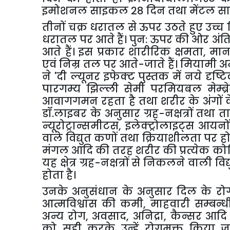
इमोशनल साइकल 28 दिन तथा मेंटल साइ
तीनों चक्र धरातल से ऊपर उठते हुए उच्च श
धरातल पर आते हैं। पुन: ऊपर की ओर अंति
आते हैं। इस प्रकार शारीरिक क्षमता
,
मान
एवं निम्र तल पर आते-जाते हैं। मियामी अ
ने
'
दी ल्यूनर इफेक्ट
पुस्तक में नये दृष्
पारगम्य झिल्ली सेमी परमियबल मेम्ब्र
आवागगमन रहता है तथा शरीर के अंगों के
डॉ.लाइबर के अनुसार ग्रह-नक्षत्रों तथा तार
न्यूरोट्रान्समीटस
,
इलेक्ट्रोलाइट्स आयनो
वाले विद्युत कणों तथा क्रियाशीलता पर हो
मंगल आदि की तरह शरीर की प्रत्येक कोशिका
यह क्षेत्र ग्रह-नक्षत्रों से निकलने वाली विद
होता है।
उनके अनुसंधान के अनुसार दिल के रो
आत्मविश्वास की कमी
,
माहवारी सम्बन्ध
अन्य रोग
,
अवसाद
,
अनिद्रा
,
कैन्सर आदि
को सही करके उन्हें रोगमुक्त किया ज