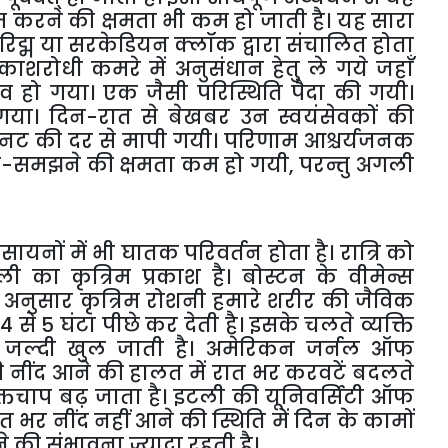
 काम करने की क्षमता भी कम हो जाती है। यह सारा
रिद्म या सरकेडियन क्लॉक द्वारा संचालित होता
प्रकाशरोधी कमरे में अनुसंधान हेतु ले गये जहाँ
हो गया। एक जैसी परिस्थिति पैदा की गयी।
या गया। दिन-रात से बेखबर उन स्वयंसेवकों की
िनट की दर से मापी गयी। परिणाम आश्चर्यजनक
े-समझने की क्षमता कम हो गयी
,
परन्तु अगली
सायनों में भी घातक परिवर्तन होता है। रात्रि को
ा कृत्रिम प्रकाश है। बोस्टन के वीमेन्स
के अनुसार कृत्रिम रोशनी हमारे शरीर की जैविक
 से 5 घंटा पीछे कर देती है। इसके चलते व्यक्ति
ख जल्दी खुल जाती है। अमेरिकन जर्नल ऑफ
ी नींद आने की हालत में रात भर करवटें बदलते
तचाप बढ़ जाता है। इटली की यूनिवर्सिटी ऑफ
त भर नींद नहीं आने की स्थिति में दिन के कामों
ढ़ने की संभावना ज्यादा रहती है।