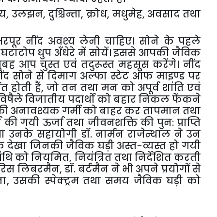
णय
,
उलझन
,
दुश्चिन्ता
,
क्रोध
,
मधुमेह
,
अवसाद तथा
पूर नींद अवश्य लेनी चाहिए। सोने के पहले
घटाटोप धुप अँधेरे में सोयें। इससे आपकी जैविक
बह आप चुस्त एवं तदुरूस्त महसूस करेंगे। नींद
ंद सोने से दिमाग अल्फा स्टेट ऑफ माइण्ड पर
त होती हैं
,
जो तन तथा मन को अपूर्व शांति एवं
 द्वारा विषैले विजातीय पदार्थो को बहार निकल फेंकने
शरीर की अनावश्यक गर्मी को बाहर कर तापमान तथा
च की गयी ऊर्जा तथा जीवनशक्ति की पुन: प्राप्ति
ी तथा उनके सहायोगी डॉ. नार्मन राजेन्थाल ने उन
के देखा जिनकी जैविक घड़ी अस्त-व्यस्त हो गयी
 गंथि को नियमित
,
नियंत्रित तथा निर्देशित करती
 हरिस लिबरमैन
,
डॉ. बर्टमैन ने भी अपने प्रयोगों से
ता
,
उसकी स्पेक्ट्रम तथा समय जैविक घड़ी को