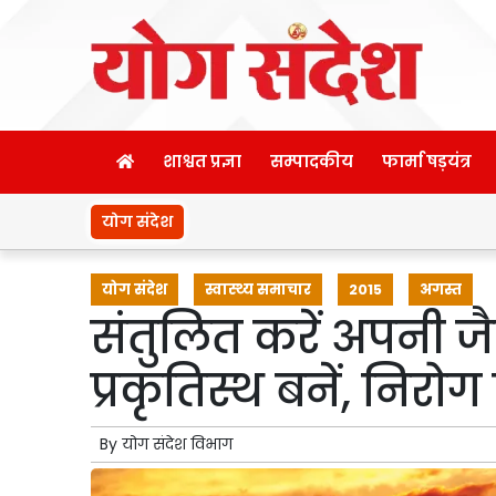
शाश्वत प्रज्ञा
सम्पादकीय
फार्मा षड़यंत्र
योग संदेश
योग संदेश
स्वास्थ्य समाचार
2015
अगस्त
संतुलित करें अपनी ज
प्रकृतिस्थ बनें, निरोग र
By
योग संदेश विभाग