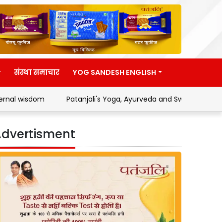
संस्था समाचार
YOG SANDESH ENGLISH
Patanjali's Yoga, Ayurveda and Swadeshi Movement
Ad
dvertisment