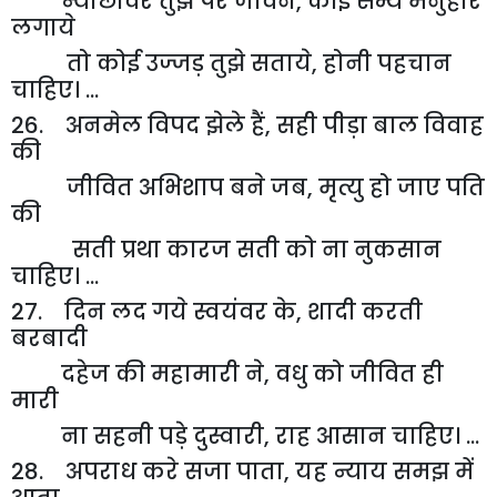
न्यौछावर तुझ पर जीवन
,
कोई सभ्य मनुहार
लगाये
तो कोई उज्जड़ तुझे सताये
,
होनी पहचान
चाहिए। ...
26. अनमेल विपद झेले हैं
,
सही पीड़ा बाल विवाह
की
जीवित अभिशाप बने जब
,
मृत्यु हो जाए पति
की
सती प्रथा कारज सती को ना नुकसान
चाहिए। ...
27. दिन लद गये स्वयंवर के
,
शादी करती
बरबादी
दहेज की महामारी ने
,
वधु को जीवित ही
मारी
ना सहनी पड़े दुस्वारी
,
राह आसान चाहिए। ...
28. अपराध करे सजा पाता
,
यह न्याय समझ में