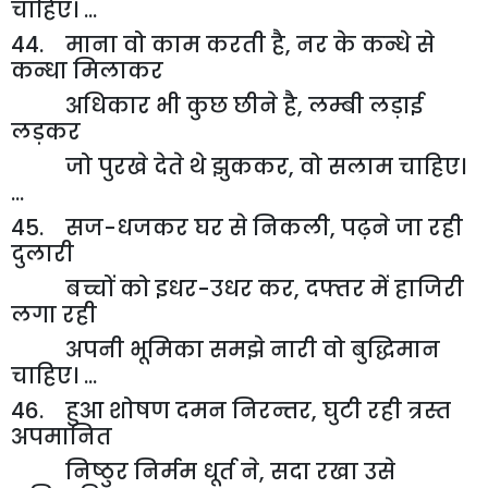
चाहिए। ...
44. माना वो काम करती है
,
नर के कन्धे से
कन्धा मिलाकर
अधिकार भी कुछ छीने है
,
लम्बी लड़ाई
लड़कर
जो पुरखे देते थे झुककर
,
वो सलाम चाहिए।
...
45. सज-धजकर घर से निकली
,
पढ़ने जा रही
दुलारी
बच्चों को इधर-उधर कर
,
दफ्तर में हाजिरी
लगा रही
अपनी भूमिका समझे नारी वो बुद्धिमान
चाहिए। ...
46. हुआ शोषण दमन निरन्तर
,
घुटी रही त्रस्त
अपमानित
निष्ठुर निर्मम धूर्त ने
,
सदा रखा उसे