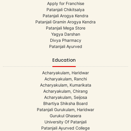
Apply for Franchise
Patanjali Chikitsalya
Patanjali Arogya Kendra
Patanjali Gramin Arogya Kendra
Patanjali Mega Store
Yagya Darshan
Divya Pharmacy
Patanjali Ayurved
Education
Acharyakulam, Haridwar
Acharyakulam, Ranchi
Acharyakulam, Kumarikata
Acharyakulam, Chirang
Acharyakulam, Seijosa
Bhartiya Shiksha Board
Patanjali Gurukulam, Haridwar
Gurukul Ghasera
University Of Patanjali
Patanjali Ayurved College