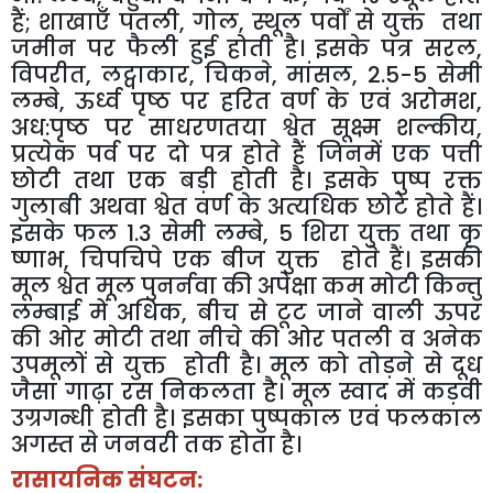
हैं
;
शाखाएँ पतली
,
गोल
,
स्थूल पर्वों से युक्त तथा
जमीन पर फैली हुई होती है। इसके पत्र सरल
,
विपरीत
,
लट्वाकार
,
चिकने
,
मांसल
,
2.5-5 सेमी
लम्बे
,
ऊर्ध्व पृष्ठ पर हरित वर्ण के एवं अरोमश
,
अध:पृष्ठ पर साधरणतया श्वेत सूक्ष्म शल्कीय
,
प्रत्येक पर्व पर दो पत्र होते हैं जिनमें एक पत्ती
छोटी तथा एक बड़ी होती है। इसके पुष्प रक्त
गुलाबी अथवा श्वेत वर्ण के अत्यधिक छोटे होते हैं।
इसके फल 1.3 सेमी लम्बे
,
5 शिरा युक्त तथा कृ
ष्णाभ
,
चिपचिपे एक बीज युक्त होते हैं। इसकी
मूल श्वेत मूल पुनर्नवा की अपेक्षा कम मोटी किन्तु
लम्बाई में अधिक
,
बीच से टूट जाने वाली ऊपर
की ओर मोटी तथा नीचे की ओर पतली व अनेक
उपमूलों से युक्त होती है। मूल को तोड़ने से दूध
जैसा गाढ़ा रस निकलता है। मूल स्वाद में कड़वी
उग्रगन्धी होती है। इसका पुष्पकाल एवं फलकाल
अगस्त से जनवरी तक होता है।
रासायनिक संघटन: