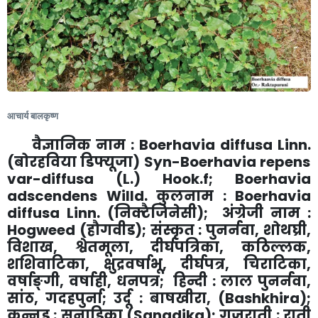
आचार्य बालकृष्ण
वैज्ञानिक नाम :
Boerhavia diffusa Linn.
(बोरहविया डिफ्यूजा)
Syn-Boerhavia repens
var-diffusa (L.) Hook.f; Boerhavia
adscendens Willd.
कुलनाम :
Boerhavia
diffusa Linn.
(निक्टैजिनेसी)
;
अंग्रेजी नाम :
Hogweed
(हौगवीड)
;
संस्कृत : पुनर्नवा
,
शोथघ्री
,
विशाख
,
श्वेतमूला
,
दीर्घपत्रिका
,
कठिल्लक
,
शशिवाटिका
,
क्षुद्रवर्षाभू
,
दीर्घपत्र
,
चिराटिका
,
वर्षाङ्गी
,
वर्षाही
,
धनपत्र
;
हिन्दी : लाल पुनर्नवा
,
सांठ
,
गदहपुर्ना
;
उर्दू : बाषखीरा
, (Bashkhira
)
;
कन्नड़ : सनाडिका (
Sanadika
)
;
गुजराती : राती