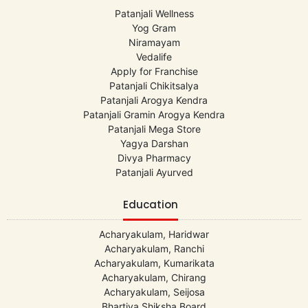
Patanjali Wellness
Yog Gram
Niramayam
Vedalife
Apply for Franchise
Patanjali Chikitsalya
Patanjali Arogya Kendra
Patanjali Gramin Arogya Kendra
Patanjali Mega Store
Yagya Darshan
Divya Pharmacy
Patanjali Ayurved
Education
Acharyakulam, Haridwar
Acharyakulam, Ranchi
Acharyakulam, Kumarikata
Acharyakulam, Chirang
Acharyakulam, Seijosa
Bhartiya Shiksha Board