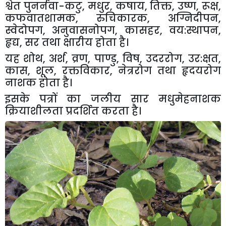
श्वेत पुनर्नवा-कटु
,
मधुर
,
कषाय
,
तिक्त
,
उष्ण
,
रूक्ष
,
कफवातशामक
,
रुचिकारक
,
अग्निदीपन
,
स्वेदोपग
,
अनुवासनोपग
,
कासहर
,
वय:स्थापन
,
हृद्य
,
सर तथा क्षारीय होता है।
यह शोथ
,
अर्श
,
व्रण
,
पाण्डु
,
विष
,
उदररोग
,
उर:क्षत
,
कास
,
शूल
,
रक्तविकार
,
नेत्ररोग तथा हृदयरोग
नाशक होता है।
इसके पत्रों का जलीय सार मधुमेहनाशक
क्रियाशीलता प्रदर्शित करता है।