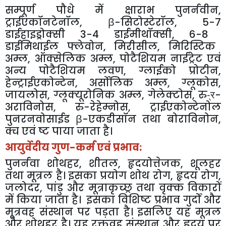
सम्पूर्ण पौधे में क्षाराभ पुनर्नवीन
,
ट्राईएकॉनटेनॉल
, β-
सिटोस्टेरॉल
, 5-7
डाईहाइड्रोक्सी
3-4
डाईमीथॉक्सी
, 6-8
डाईमिथाईल फ्लेवोन
,
मिरीसील
,
मिरिस्टिक
अम्ल
,
ऑक्सेलिक अम्ल
,
पोटैशियम नाईट्रेट एवं
अन्य पोटैशियम लवण
,
ग्लाईको प्रोटीन
,
हेन्ट्राईएकोन्टेन
,
अर्सोलिक अम्ल
,
ग्लूकोस
,
जायलोस
,
ग्लूक्यूरोनिक अम्ल
,
गेलेक्टोस
,
रु-्र-
अराविनोस
,
रु-रेहेम्नोस
,
ट्राईएकोन्टेनोल
पुनरनवोसाईड
β-
एकडीसॉन तथा बोराविनोन
,
क्च एवं ष्ट पाया जाता है।
आयुर्वेदीय गुण-कर्म एवं प्रभाव:
पुनर्नवा शोथहर
,
शीतल
,
हृदयोत्तेजक
,
शूलहर
तथा मूत्रल है। इसका प्रयोग शोथ रोग
,
हृदय रोग
,
जलोदर
,
पांडु और मूत्राकृच्छ्र तथा वृक्क विकारों
में किया जाता है। इसका विशिष्ट प्रभाव गुर्दों और
मूत्रवह संस्थान पर पड़ता है। इसलिए यह मूत्रल
और शोथहर है। यह रक्तवह संस्थान और हृदय पर