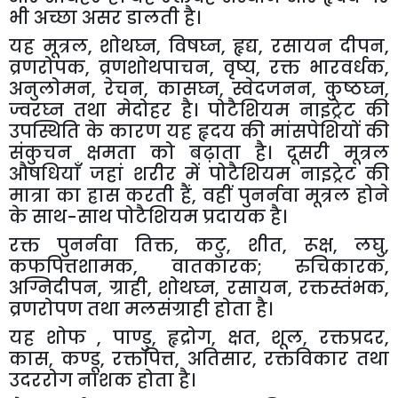
भी अच्छा असर डालती है।
यह मूत्रल
,
शोथघ्न
,
विषघ्न
,
हृद्य
,
रसायन दीपन
,
व्रणरोपक
,
व्रणशोथपाचन
,
वृष्य
,
रक्त भारवर्धक
,
अनुलोमन
,
रेचन
,
कासघ्न
,
स्वेदजनन
,
कुष्ठघ्न
,
ज्वरघ्न तथा मेदोहर है। पोटैशियम नाइट्रेट की
उपस्थिति के कारण यह हृदय की मांसपेशियों की
संकुचन क्षमता को बढ़ाता है। दूसरी मूत्रल
औषधियाँ जहां शरीर में पोटैशियम नाइट्रेट की
मात्रा का ह्रास करती हैं
,
वहीं पुनर्नवा मूत्रल होने
के साथ-साथ पोटैशियम प्रदायक है।
रक्त पुनर्नवा तिक्त
,
कटु
,
शीत
,
रूक्ष
,
लघु
,
कफपित्तशामक
,
वातकारक
;
रुचिकारक
,
अग्निदीपन
,
ग्राही
,
शोथघ्न
,
रसायन
,
रक्तस्तंभक
,
व्रणरोपण तथा मलसंग्राही होता है।
यह शोफ
,
पाण्डु
,
हृद्रोग
,
क्षत
,
शूल
,
रक्तप्रदर
,
कास
,
कण्डू
,
रक्तपित्त
,
अतिसार
,
रक्तविकार तथा
उदररोग नाशक होता है।