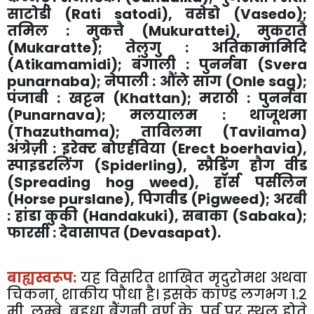
साटोडी (
Rati satodi
)
,
वसेडो (
Vasedo
)
;
तमिल : मुकत्तै (
Mukurattei
)
,
मुकरातै
(
Mukaratte
)
;
तेलुगु : अतिकामामिदि
(
Atikamamidi
)
;
बंगाली : पुनर्नबा (
Svera
punarnaba
)
;
नेपाली : औंले साग (
Onle sag
)
;
पंजाबी : खट्टन (
Khattan
)
;
मराठी : पुनर्नवा
(
Punarnava
)
;
मलयालम : थाजूथमा
(
Thazuthama
)
;
ताविलमा (
Tavilama
)
अंग्रेज़ी : इरेक्ट बोएर्हविया (
Erect boerhavia
)
,
स्पाइडरलिंग (
Spiderling
)
,
स्प्रैडिंग हौग वीड
(
Spreading hog weed
)
,
हॉर्स पर्सलिन
(
Horse purslane
)
,
पिगवीड (
Pigweed
)
;
अरबी
: हांडा कुकी (
Handakuki
)
,
सबाका (
Sabaka
)
;
फारसी : देवासापत (
Devasapat
).
बाह्यस्वरूप:
यह विसरित शाखित मृदुरोमश अथवा
चिकना
,
शाकीय पौधा है। इसके काण्ड लगभग १.२
मी. लम्बे
,
बहुधा बैंगनी वर्ण के
,
पर्व पर स्थूल होते