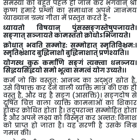
समस्या को बहुत पहले ही जान कर भगवान् श्री
कृष्ण हमारे प्रश्नों का समाधान अपने ज्ञानमय
व्याख्यान ग्रन्थ गीता में प्रस्तुत करते हैं-
ध्यायतो विषयान् पुंसस्सङ्गस्तेषुपजायते।
सङ्गात् सञ्जायते कामस्ततो क्रोधोऽभिजायते।
क्रोधात् भवति सम्मोह: सम्मोहात् स्मृतिविभ्रम:।
स्मृतिभ्रंशाद बुद्धिनाशो बुद्धिनाशात् प्रणश्यति।।
योगस्थ कुरु कर्माणि सङ्गं त्यक्त्वा धनञ्जय।
सिद्धयसिद्धयो समो भूत्वा समत्वं योग उच्यते।।
कर्म जो कि वस्तुत: आनन्द का अद्भुत स्रोत है
,
उसे विषाक्त कर देने वाली व्यक्ति मात्र की एक ही
वस्तु है
,
और वह है सङ्ग (आसक्ति)। सङ्गदोष से
दूषित चित्त वाला व्यक्ति कामनाओं का शिकार
होकर क्रोधित होता है। तदुपरान्त सम्मोहित होता
है और अपने लक्ष्य को विस्मृत कर अन्तत: विनाश
को प्राप्त हो जाता है। यह सरणी है उसके निम्र
गमन की।