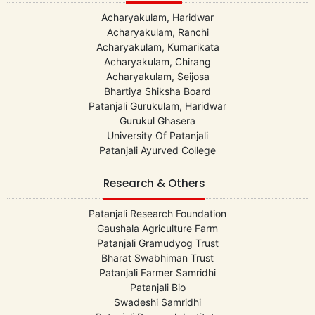
Acharyakulam, Haridwar
Acharyakulam, Ranchi
Acharyakulam, Kumarikata
Acharyakulam, Chirang
Acharyakulam, Seijosa
Bhartiya Shiksha Board
Patanjali Gurukulam, Haridwar
Gurukul Ghasera
University Of Patanjali
Patanjali Ayurved College
Research & Others
Patanjali Research Foundation
Gaushala Agriculture Farm
Patanjali Gramudyog Trust
Bharat Swabhiman Trust
Patanjali Farmer Samridhi
Patanjali Bio
Swadeshi Samridhi