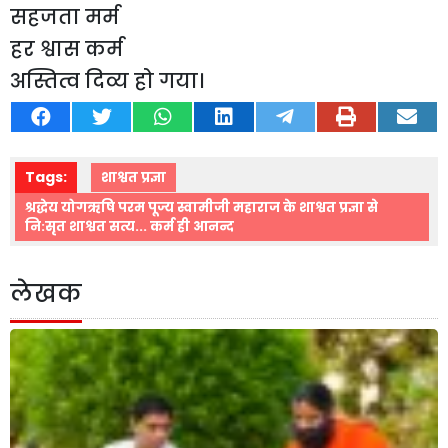
सहजता मर्म
हर श्वास कर्म
अस्तित्व दिव्य हो गया।
Tags:
शाश्वत प्रज्ञा
श्रद्धेय योगऋषि परम पूज्य स्वामीजी महाराज के शाश्वत प्रज्ञा से
नि:सृत शाश्वत सत्य... कर्म ही आनन्द
लेखक