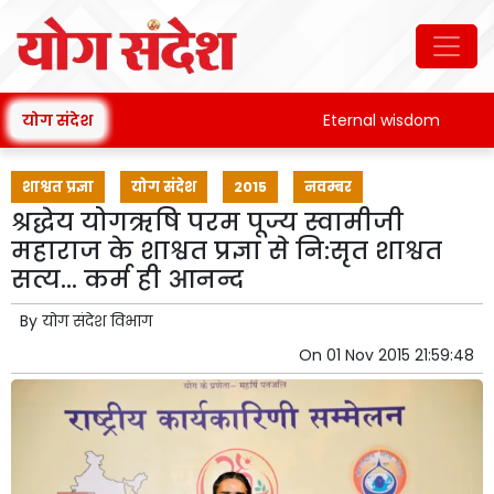
योग संदेश
Eternal wisdom
Pat
शाश्वत प्रज्ञा
योग संदेश
2015
नवम्बर
श्रद्धेय योगऋषि परम पूज्य स्वामीजी
महाराज के शाश्वत प्रज्ञा से नि:सृत शाश्वत
सत्य... कर्म ही आनन्द
By
योग संदेश विभाग
On
01 Nov 2015 21:59:48