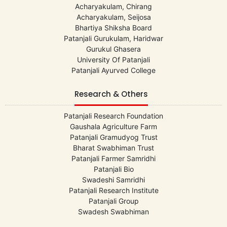
Acharyakulam, Chirang
Acharyakulam, Seijosa
Bhartiya Shiksha Board
Patanjali Gurukulam, Haridwar
Gurukul Ghasera
University Of Patanjali
Patanjali Ayurved College
Research & Others
Patanjali Research Foundation
Gaushala Agriculture Farm
Patanjali Gramudyog Trust
Bharat Swabhiman Trust
Patanjali Farmer Samridhi
Patanjali Bio
Swadeshi Samridhi
Patanjali Research Institute
Patanjali Group
Swadesh Swabhiman