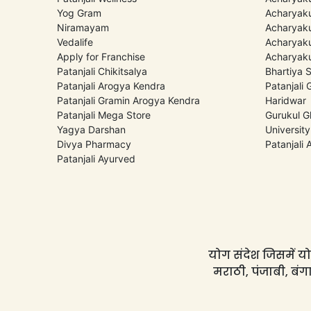
Yog Gram
Acharyaku
Niramayam
Acharyaku
Vedalife
Acharyaku
Apply for Franchise
Acharyaku
Patanjali Chikitsalya
Bhartiya 
Patanjali Arogya Kendra
Patanjali
Patanjali Gramin Arogya Kendra
Haridwar
Patanjali Mega Store
Gurukul G
Yagya Darshan
University
Divya Pharmacy
Patanjali
Patanjali Ayurved
योग संदेश जिसमें योग
मराठी, पंजाबी, बंगा