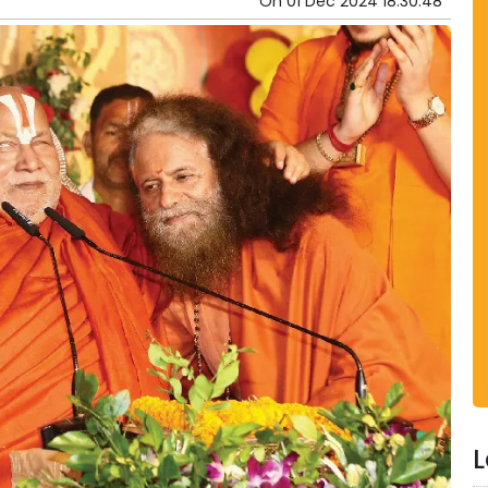
On
01 Dec 2024 18:30:48
L