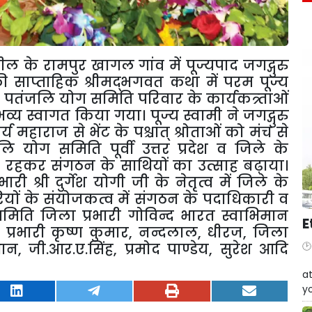
हसील के रामपुर खागल गांव में पूज्यपाद जगद्गुरु
की साप्ताहिक श्रीमद्भगवत कथा में परम पूज्य
 पतंजलि योग समिति परिवार के कार्यकत्र्ताओं
व्य स्वागत किया गया। पूज्य स्वामी ने जगद्गुरु
्य महाराज से भेंट के पश्चात् श्रोताओं को मंच से
योग समिति पूर्वी उत्तर प्रदेश व जिले के
 रहकर संगठन के साथियों का उत्साह बढ़ाया।
भारी श्री दुर्गेश योगी जी के नेतृत्व में जिले के
रियों के संयोजकत्व में संगठन के पदाधिकारी व
िति जिला प्रभारी गोविन्द भारत स्वाभिमान
E
िति प्रभारी कृष्ण कुमार, नन्दलाल, धीरज, जिला
्रभान, जी.आर.ए.सिंह, प्रमोद पाण्डेय, सुरेश आदि
W
at
yo