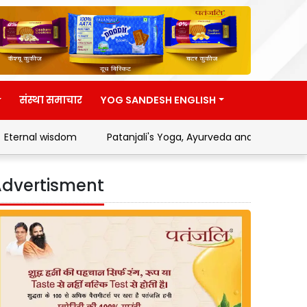
संस्था समाचार
YOG SANDESH ENGLISH
isdom
Patanjali's Yoga, Ayurveda and Swadeshi Movement
dvertisment