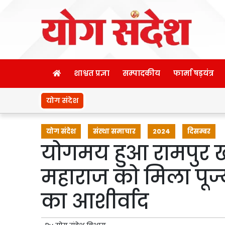
शाश्वत प्रज्ञा
सम्पादकीय
फार्मा षड़यंत्र
योग संदेश
योग संदेश
संस्था समाचार
2024
दिसम्बर
योगमय हुआ रामपुर खा
महाराज को मिला पूज्य
का आशीर्वाद