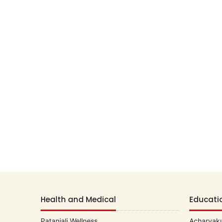
Health and Medical
Educati
Patanjali Wellness
Acharyaku