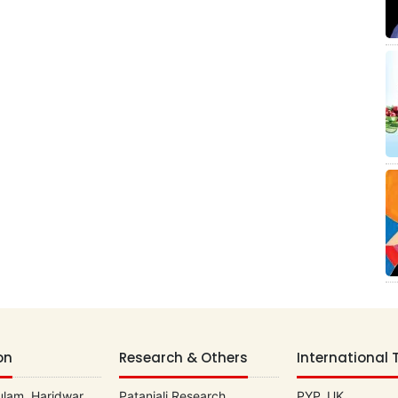
on
Research & Others
International 
lam, Haridwar
Patanjali Research
PYP, UK