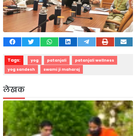
Tags:
yog
patanjali
patanjali wellness
yog sandesh
swami ji maharaj
लेखक