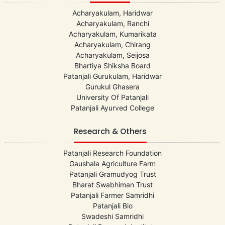
Acharyakulam, Haridwar
Acharyakulam, Ranchi
Acharyakulam, Kumarikata
Acharyakulam, Chirang
Acharyakulam, Seijosa
Bhartiya Shiksha Board
Patanjali Gurukulam, Haridwar
Gurukul Ghasera
University Of Patanjali
Patanjali Ayurved College
Research & Others
Patanjali Research Foundation
Gaushala Agriculture Farm
Patanjali Gramudyog Trust
Bharat Swabhiman Trust
Patanjali Farmer Samridhi
Patanjali Bio
Swadeshi Samridhi