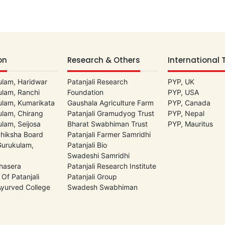
on
Research & Others
International 
lam, Haridwar
Patanjali Research
PYP, UK
lam, Ranchi
Foundation
PYP, USA
lam, Kumarikata
Gaushala Agriculture Farm
PYP, Canada
lam, Chirang
Patanjali Gramudyog Trust
PYP, Nepal
lam, Seijosa
Bharat Swabhiman Trust
PYP, Mauritus
Shiksha Board
Patanjali Farmer Samridhi
 Gurukulam,
Patanjali Bio
Swadeshi Samridhi
hasera
Patanjali Research Institute
 Of Patanjali
Patanjali Group
 Ayurved College
Swadesh Swabhiman