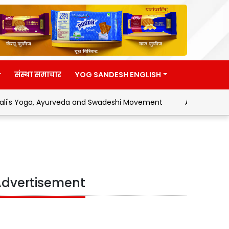
संस्था समाचार
YOG SANDESH ENGLISH
's Yoga, Ayurveda and Swadeshi Movement
Address by Hon'
dvertisement