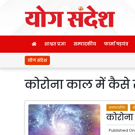
शाश्वत प्रज्ञा
सम्पादकीय
फार्मा षड़यंत्र
योग संदेश
कोरोना काल में कैसे र
सम्पादकीय
य
कोरोना क
Published On