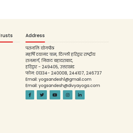
Trusts
Address
पतंजलि योगपीठ
महर्षि दयानंद ग्राम, दिल्ली हरिद्वार राष्ट्रीय
राजमार्ग, निकट बहादराबाद,
हरिद्वार - 249405, उत्तराखंड
फोन: 01334- 240008, 244107, 246737
Email: yogsandesh1@gmail.com
Email: yogsandesh@divyayoga.com