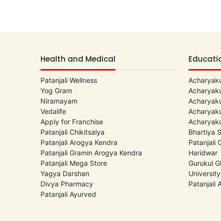
Health and Medical
Educati
Patanjali Wellness
Acharyaku
Yog Gram
Acharyaku
Niramayam
Acharyaku
Vedalife
Acharyaku
Apply for Franchise
Acharyaku
Patanjali Chikitsalya
Bhartiya 
Patanjali Arogya Kendra
Patanjali
Patanjali Gramin Arogya Kendra
Haridwar
Patanjali Mega Store
Gurukul G
Yagya Darshan
University
Divya Pharmacy
Patanjali
Patanjali Ayurved