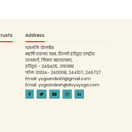
Trusts
Address
पतंजलि योगपीठ
महर्षि दयानंद ग्राम, दिल्ली हरिद्वार राष्ट्रीय
राजमार्ग, निकट बहादराबाद,
हरिद्वार - 249405, उत्तराखंड
फोन: 01334- 240008, 244107, 246737
Email: yogsandesh1@gmail.com
Email: yogsandesh@divyayoga.com