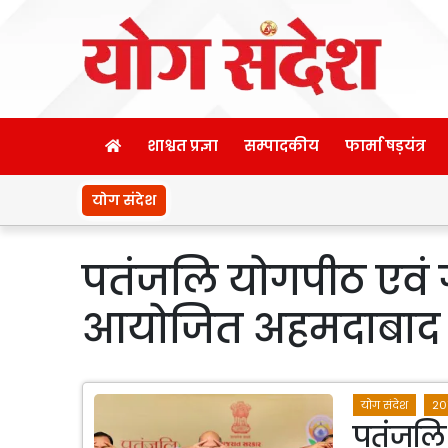
शाश्वत प्रज्ञा
सम्पादकीय
फार्मा षड़यंत्र
योग संदेश
पतंजलि योगपीठ एवं ग
आयोजित अहमदाबाद अन्
योग संदेश
20
पतंजलि