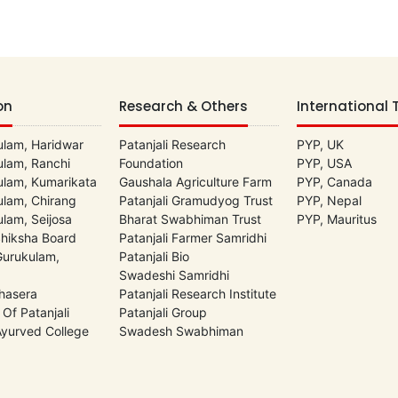
on
Research & Others
International 
lam, Haridwar
Patanjali Research
PYP, UK
lam, Ranchi
Foundation
PYP, USA
lam, Kumarikata
Gaushala Agriculture Farm
PYP, Canada
lam, Chirang
Patanjali Gramudyog Trust
PYP, Nepal
lam, Seijosa
Bharat Swabhiman Trust
PYP, Mauritus
Shiksha Board
Patanjali Farmer Samridhi
 Gurukulam,
Patanjali Bio
Swadeshi Samridhi
hasera
Patanjali Research Institute
 Of Patanjali
Patanjali Group
 Ayurved College
Swadesh Swabhiman