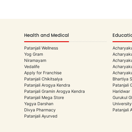
Health and Medical
Educati
Patanjali Wellness
Acharyaku
Yog Gram
Acharyaku
Niramayam
Acharyaku
Vedalife
Acharyaku
Apply for Franchise
Acharyaku
Patanjali Chikitsalya
Bhartiya 
Patanjali Arogya Kendra
Patanjali
Patanjali Gramin Arogya Kendra
Haridwar
Patanjali Mega Store
Gurukul G
Yagya Darshan
University
Divya Pharmacy
Patanjali
Patanjali Ayurved