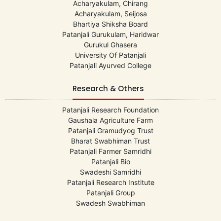
Acharyakulam, Chirang
Acharyakulam, Seijosa
Bhartiya Shiksha Board
Patanjali Gurukulam, Haridwar
Gurukul Ghasera
University Of Patanjali
Patanjali Ayurved College
Research & Others
Patanjali Research Foundation
Gaushala Agriculture Farm
Patanjali Gramudyog Trust
Bharat Swabhiman Trust
Patanjali Farmer Samridhi
Patanjali Bio
Swadeshi Samridhi
Patanjali Research Institute
Patanjali Group
Swadesh Swabhiman