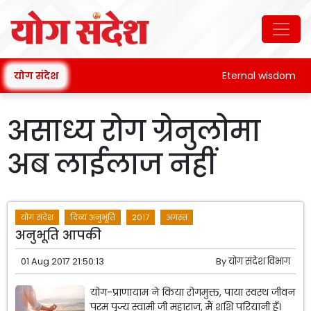
योग संदेश
Eternal wisdom
असाध्य रोग ग्रेनुलोमा
अब लाईलाज नहीं
योग संदेश
दिव्य अनुभूति
2017
अगस्त
अनुभूति आपकी
01 Aug 2017 21:50:13
By
योग संदेश विभाग
योग-प्राणायाम ने किया रोगमुक्त, पाया स्वस्थ जीवन
परम पूज्य स्वामी जी महाराज, मैं शशि परियानी हूँ।