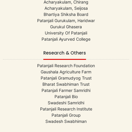
Acharyakulam, Chirang
Acharyakulam, Seijosa
Bhartiya Shiksha Board
Patanjali Gurukulam, Haridwar
Gurukul Ghasera
University Of Patanjali
Patanjali Ayurved College
Research & Others
Patanjali Research Foundation
Gaushala Agriculture Farm
Patanjali Gramudyog Trust
Bharat Swabhiman Trust
Patanjali Farmer Samridhi
Patanjali Bio
Swadeshi Samridhi
Patanjali Research Institute
Patanjali Group
Swadesh Swabhiman