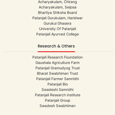
Acharyakulam, Chirang
Acharyakulam, Seijosa
Bhartiya Shiksha Board
Patanjali Gurukulam, Haridwar
Gurukul Ghasera
University Of Patanjali
Patanjali Ayurved College
Research & Others
Patanjali Research Foundation
Gaushala Agriculture Farm
Patanjali Gramudyog Trust
Bharat Swabhiman Trust
Patanjali Farmer Samridhi
Patanjali Bio
Swadeshi Samridhi
Patanjali Research Institute
Patanjali Group
Swadesh Swabhiman