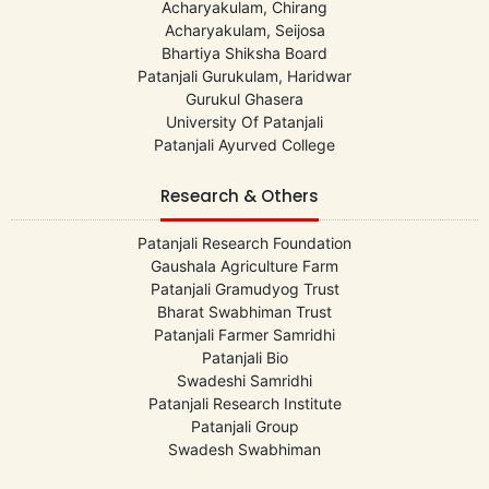
Acharyakulam, Chirang
Acharyakulam, Seijosa
Bhartiya Shiksha Board
Patanjali Gurukulam, Haridwar
Gurukul Ghasera
University Of Patanjali
Patanjali Ayurved College
Research & Others
Patanjali Research Foundation
Gaushala Agriculture Farm
Patanjali Gramudyog Trust
Bharat Swabhiman Trust
Patanjali Farmer Samridhi
Patanjali Bio
Swadeshi Samridhi
Patanjali Research Institute
Patanjali Group
Swadesh Swabhiman