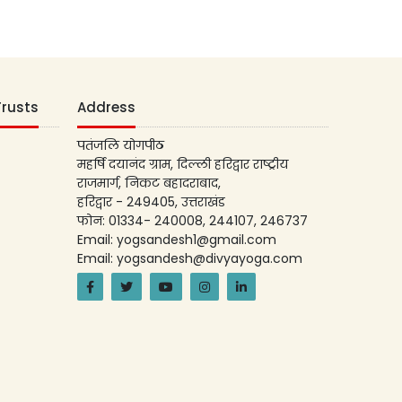
Trusts
Address
पतंजलि योगपीठ
महर्षि दयानंद ग्राम, दिल्ली हरिद्वार राष्ट्रीय
राजमार्ग, निकट बहादराबाद,
हरिद्वार - 249405, उत्तराखंड
फोन: 01334- 240008, 244107, 246737
Email: yogsandesh1@gmail.com
Email: yogsandesh@divyayoga.com