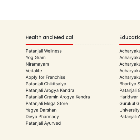
Health and Medical
Educati
Patanjali Wellness
Acharyaku
Yog Gram
Acharyaku
Niramayam
Acharyaku
Vedalife
Acharyaku
Apply for Franchise
Acharyaku
Patanjali Chikitsalya
Bhartiya 
Patanjali Arogya Kendra
Patanjali
Patanjali Gramin Arogya Kendra
Haridwar
Patanjali Mega Store
Gurukul G
Yagya Darshan
University
Divya Pharmacy
Patanjali
Patanjali Ayurved