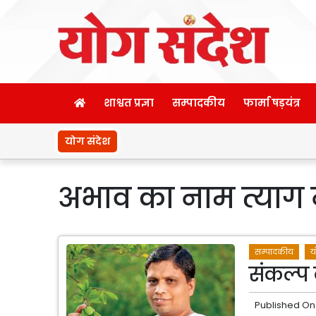
शाश्वत प्रज्ञा
सम्पादकीय
फार्मा षड़यंत्र
योग संदेश
अभाव का नाम त्याग 
सम्पादकीय
य
संकल्प 
Published On