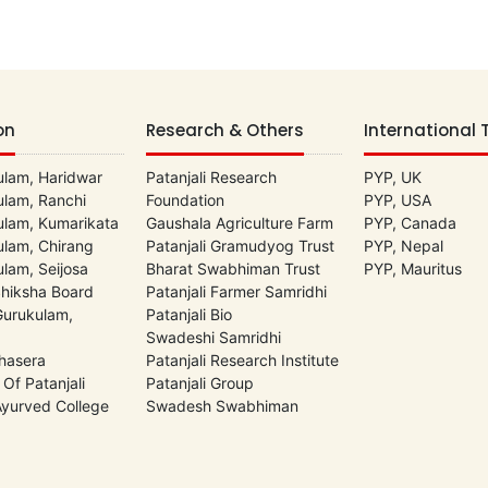
on
Research & Others
International 
lam, Haridwar
Patanjali Research
PYP, UK
lam, Ranchi
Foundation
PYP, USA
lam, Kumarikata
Gaushala Agriculture Farm
PYP, Canada
lam, Chirang
Patanjali Gramudyog Trust
PYP, Nepal
lam, Seijosa
Bharat Swabhiman Trust
PYP, Mauritus
Shiksha Board
Patanjali Farmer Samridhi
 Gurukulam,
Patanjali Bio
Swadeshi Samridhi
hasera
Patanjali Research Institute
 Of Patanjali
Patanjali Group
 Ayurved College
Swadesh Swabhiman