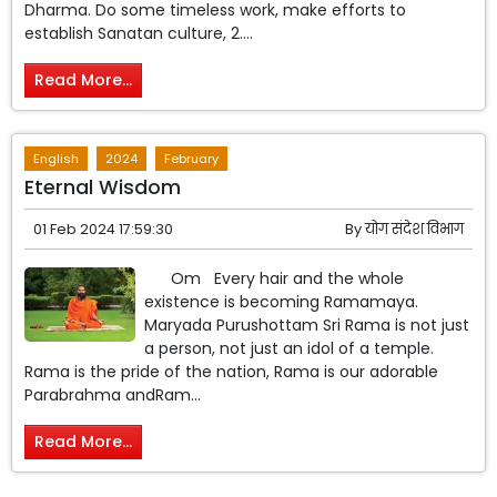
Dharma. Do some timeless work, make efforts to
establish Sanatan culture, 2....
Read More...
English
2024
February
Eternal Wisdom
01 Feb 2024 17:59:30
By
योग संदेश विभाग
Om Every hair and the whole
existence is becoming Ramamaya.
Maryada Purushottam Sri Rama is not just
a person, not just an idol of a temple.
Rama is the pride of the nation, Rama is our adorable
Parabrahma andRam...
Read More...