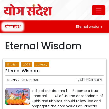
योग संदेश
Eternal wisdom
Eternal Wisdom
English
2025
January
Eternal Wisdom
01 Jan 2025 17:59:59
By
योग संदेश विभाग
India of our dreams 1. Become a true
Sanatani All of us, the descendants of
Rishis and Rishikas, should follow, live and
propagate the core values ​​of Sanatan