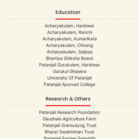
Education
Acharyakulam, Haridwar
Acharyakulam, Ranchi
Acharyakulam, Kumarikata
Acharyakulam, Chirang
Acharyakulam, Seijosa
Bhartiya Shiksha Board
Patanjali Gurukulam, Haridwar
Gurukul Ghasera
University Of Patanjali
Patanjali Ayurved College
Research & Others
Patanjali Research Foundation
Gaushala Agriculture Farm
Patanjali Gramudyog Trust
Bharat Swabhiman Trust
Patanjali Farmer Samridhi