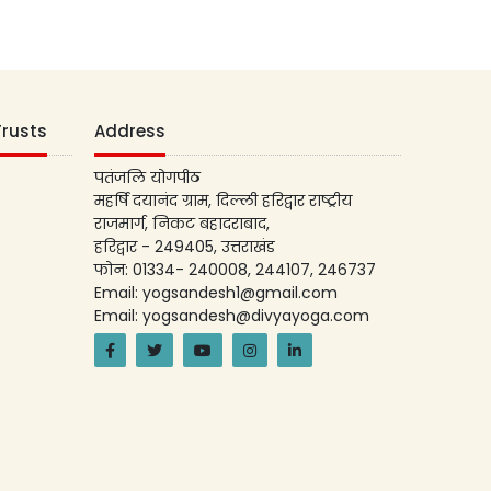
Trusts
Address
पतंजलि योगपीठ
महर्षि दयानंद ग्राम, दिल्ली हरिद्वार राष्ट्रीय
राजमार्ग, निकट बहादराबाद,
हरिद्वार - 249405, उत्तराखंड
फोन: 01334- 240008, 244107, 246737
Email: yogsandesh1@gmail.com
Email: yogsandesh@divyayoga.com