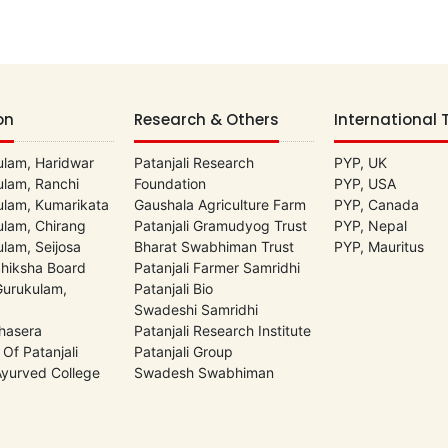
on
Research & Others
International 
lam, Haridwar
Patanjali Research
PYP, UK
lam, Ranchi
Foundation
PYP, USA
lam, Kumarikata
Gaushala Agriculture Farm
PYP, Canada
lam, Chirang
Patanjali Gramudyog Trust
PYP, Nepal
lam, Seijosa
Bharat Swabhiman Trust
PYP, Mauritus
Shiksha Board
Patanjali Farmer Samridhi
 Gurukulam,
Patanjali Bio
Swadeshi Samridhi
hasera
Patanjali Research Institute
 Of Patanjali
Patanjali Group
 Ayurved College
Swadesh Swabhiman