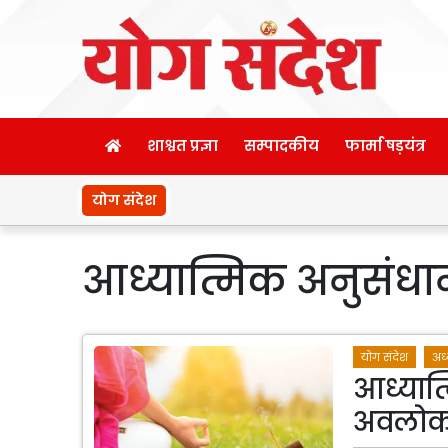
शाश्वत प्रज्ञा
सम्पादकीय
फार्मा षड़यंत्र
योग संदेश
आध्यात्मिक अनुसंध
योग संदेश
अध्
आध्यात्
अवलो