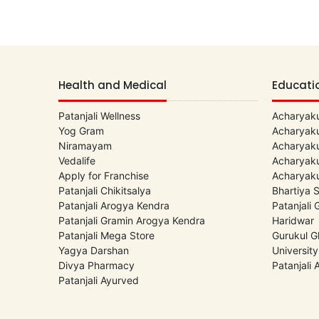
Health and Medical
Educati
Patanjali Wellness
Acharyaku
Yog Gram
Acharyaku
Niramayam
Acharyaku
Vedalife
Acharyaku
Apply for Franchise
Acharyaku
Patanjali Chikitsalya
Bhartiya 
Patanjali Arogya Kendra
Patanjali
Patanjali Gramin Arogya Kendra
Haridwar
Patanjali Mega Store
Gurukul G
Yagya Darshan
University
Divya Pharmacy
Patanjali
Patanjali Ayurved