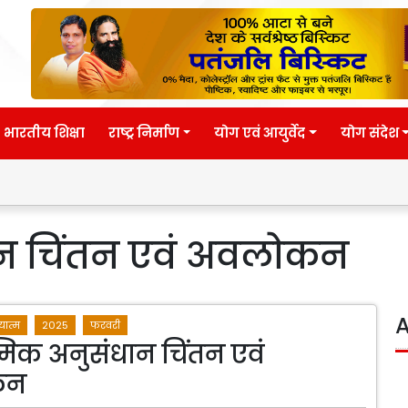
भारतीय शिक्षा
राष्ट्र निर्माण
योग एवं आयुर्वेद
योग संदेश
ान चिंतन एवं अवलोकन
A
यात्म
2025
फरवरी
मिक अनुसंधान चिंतन एवं
कन