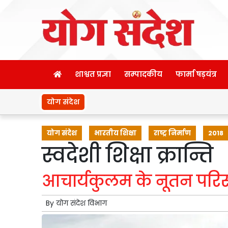
शाश्वत प्रज्ञा
सम्पादकीय
फार्मा षड़यंत्र
योग संदेश
योग संदेश
भारतीय शिक्षा
राष्ट्र निर्माण
2018
स्वदेशी शिक्षा क्रान्ति
आचार्यकुलम के नूतन परिसर
By
योग संदेश विभाग