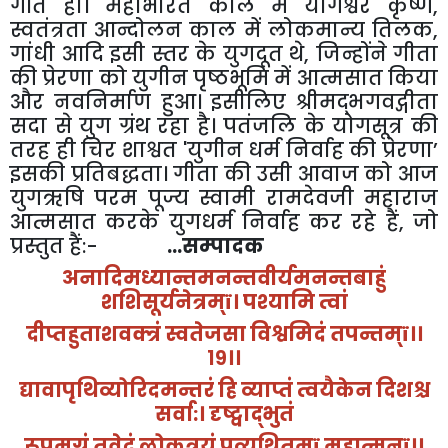
गति हो। महाभारत काल में योगेश्वर कृष्ण
,
स्वतंत्रता आन्दोलन काल में लोकमान्य तिलक
,
गांधी आदि इसी स्तर के युगदूत थे
,
जिन्होंने गीता
की प्रेरणा को युगीन पृष्ठभूमि में आत्मसात किया
और नवनिर्माण हुआ। इसीलिए श्रीमद्भगवद्गीता
सदा से युग ग्रंथ रहा है। पतंजलि के योगसूत्र की
तरह ही चिर शाश्वत
'
युगीन धर्म निर्वाह की प्रेरणा
’
इसकी प्रतिबद्धता। गीता की उसी आवाज को आज
युगऋषि परम पूज्य स्वामी रामदेवजी महाराज
आत्मसात करके युगधर्म निर्वाह कर रहे हैं
,
जो
प्रस्तुत हैं:-
...सम्पादक
अनादिमध्यान्तमनन्तवीर्यमनन्तबाहुं
शशिसूर्यनेत्रम्
ï
। पश्यामि त्वां
दीप्तहुताशवक्त्रं स्वतेजसा विश्वमिदं तपन्तम्
ï
।।
१९।।
द्यावापृथिव्योरिदमन्तरं हि व्याप्तं त्वयैकेन दिशश्च
सर्वा:। दृष्ट्वाद्भुतं
रूपमुग्रं तवेदं लोकत्रयं प्रव्यथितम्
ï
महात्मन्
ï
।।