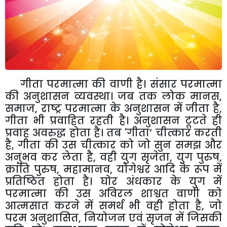
गी
ता परमात्मा की वाणी है। संसार परमात्मा
की अनुशासन व्यवस्था। जब तक लोक मानस
,
समाज
,
राष्ट्र परमात्मा के अनुशासन में जीता है
,
गीता भी प्रवाहित रहती है। अनुशासन टूटते ही
प्रवाह अवरुद्ध होता है। तब
'
गीता
’
चीत्कार करती
है
,
गीता की उस चीत्कार को जो सुन समझ और
अनुभव कर लेता है
,
वही युग सृजेता
,
युग पुरुष
,
क्रांति पुरुष
,
महामानव
,
योगेश्वर आदि के रूप में
प्रतिष्ठित होता है। घोर अंधकार के युग में
परमात्मा की उस अविरल शाश्वत वाणी को
आत्मसात करने में समर्थ भी वही होता है
,
जो
परम अनुशासित
,
नियोजन एवं सृजन में जिसकी