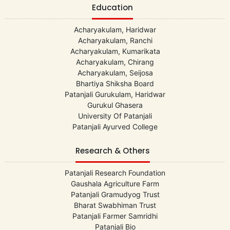
Education
Acharyakulam, Haridwar
Acharyakulam, Ranchi
Acharyakulam, Kumarikata
Acharyakulam, Chirang
Acharyakulam, Seijosa
Bhartiya Shiksha Board
Patanjali Gurukulam, Haridwar
Gurukul Ghasera
University Of Patanjali
Patanjali Ayurved College
Research & Others
Patanjali Research Foundation
Gaushala Agriculture Farm
Patanjali Gramudyog Trust
Bharat Swabhiman Trust
Patanjali Farmer Samridhi
Patanjali Bio