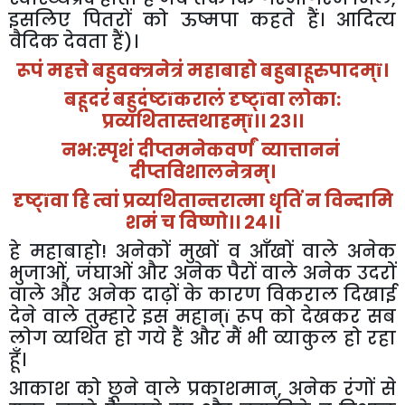
इसलिए पितरों को ऊष्मपा कहते हैं। आदित्य
वैदिक देवता हैं)।
रूपं महत्ते बहुवक्त्रनेत्रं महाबाहो बहुबाहूरुपादम्
ï
।
बहूदरं बहुदंष्ट
ï
करालं दृष्ट्
ï
वा लोका:
प्रव्यथितास्तथाहम्
ï
।। २३।।
नभ:स्पृशं दीप्तमनेकवर्णं व्यात्ताननं
दीप्तविशालनेत्रम्।
दृष्ट्
ï
वा हि त्वां प्रव्यथितान्तरात्मा धृतिं न विन्दामि
शमं च विष्णो।। २४।।
हे महाबाहो! अनेकों मुखों व आँखों वाले अनेक
भुजाओं
,
जंघाओं और अनेक पैरों वाले अनेक उदरों
वाले और अनेक दाढ़ों के कारण विकराल दिखाई
देने वाले तुम्हारे इस महान्
ï
रूप को देखकर सब
लोग व्यथित हो गये हैं और मैं भी व्याकुल हो रहा
हूँ।
आकाश को छूने वाले प्रकाशमान्
,
अनेक रंगों से