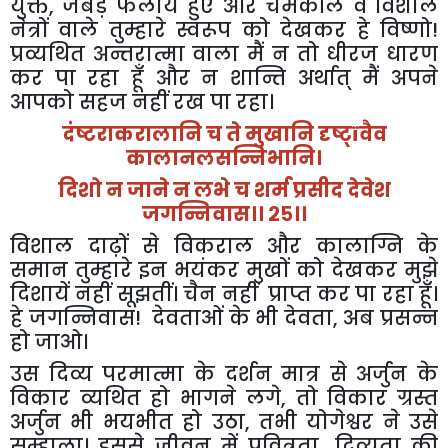
युक्त
,
जबड़े फैलाये हुए और चमकीले व विशाल
नेत्रों वाले तुम्हारे स्वरूप को देखकर हे विष्णो!
प्रव्यथित अन्तरात्मा वाला मैं न तो धीरज धारण
कर पा रहा हूँ और न शान्ति अर्थात् मैं अपने
आपको सहज नहीं रख पा रहा।
दंष्टराकरालानि च ते मुखानि दृष्ट्
ï
वैव
कालानलसन्निभानि।
दिशो न जाने न लभे च शर्म प्रसीद देवेश
जगन्निवास।। २५।।
विशाल दाढ़ों से विकराल और कालाग्नि के
समान तुम्हारे इन भयंकर मुखों को देखकर मुझे
दिशायें नहीं सूझतीं। चैन नहीं प्राप्त कर पा रहा हूँ।
हे जगन्निवास! देवताओं के भी देवता
,
अब प्रसन्न
हो जाओ।
उस दिव्य परमात्मा के दर्शन मात्र से अर्जुन के
विकार व्यथित हो भागने लगे
,
तो विकार ग्रस्त
अर्जुन भी भयभीत हो उठा
,
तभी योगेश्वर ने उसे
सम्हाला। इससे जीवन में पवित्रता
,
दिव्यता की