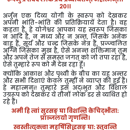
२०।।
अर्जुन एक दिव्य योगी के स्वरूप को देखकर
अपनी भांति-भांति की प्रतिक्रियायें देता है। वह
कहता है
,
हे योगेश्वर आपका यह स्वरूप जिसका
न आदि है
,
न मध्य और न अन्त
,
जिसके अनेक
बाहु हैं
,
सूर्य और चन्द्र जिसके नेत्र हैं
,
प्रज्ज्वलित
अग्नि जिसका मुख है
,
ऐसे अनन्त शक्तिमान् तुम
और अपने तेज से समस्त जगत् को जो तपा रहा है
,
ऐसे तुम्हारे रूप को मैं देख रहा हूँ।
क्योंकि आकाश और पृथ्वी के बीच का यह अन्तर
और सभी दिशाएं केवल तुम्हीं ने व्याप्त की हुई हैं।
हे महात्मन्
ï!
तुम्हारे इस अद्
ï
भुत और विशाल
उग्ररूप को देखकर ये तीनों लोक डर से व्यथित हो
रहे हैं।
अमी हि त्वां सुरसङ् घा विशन्ति केचिद्भीता:
प्राञ्जलयो गृणन्ति।
स्वस्तीत्युक्त्वा महर्षिसिद्धसङ् घा: स्तुवन्ति