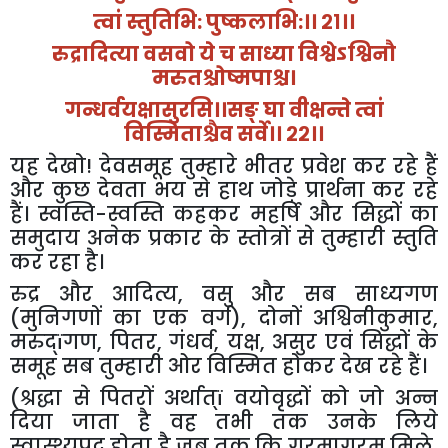
त्वां स्तुतिभि: पुष्कलाभि:।। २१।।
रुद्रादित्या वसवो ये च साध्या विश्वेऽश्विनौ
मरुतश्चोष्मपाश्च।
गन्धर्वयक्षासुरसि।।सङ् घा वीक्षन्ते त्वां
विस्मिताश्चैव सर्वे।। २२।।
यह देखो! देवसमूह तुम्हारे भीतर प्रवेश कर रहे हैं
और कुछ देवता भय से हाथ जोड़े प्रार्थना कर रहे
हैं। स्वस्ति-स्वस्ति कहकर महर्षि और सिद्धों का
समुदाय अनेक प्रकार के स्तोत्रों से तुम्हारी स्तुति
कर रहा है।
रुद्र और आदित्य
,
वसु और सब साध्यगण
(मुनिगणों का एक वर्ग)
,
दोनों अश्विनीकुमार
,
मरुद्
ï
गण
,
पितर
,
गंधर्व
,
यक्ष
,
असुर एवं सिद्धों के
समूह सब तुम्हारी ओर विस्मित होकर देख रहे हैं।
(
श्रद्धा से पितरों अर्थात्
ï
वयोवृद्धों को जो अन्न
दिया जाता है वह तभी तक उनके लिये
स्वास्थ्यप्रद होता है जब तक कि गरमागरम मिले
,