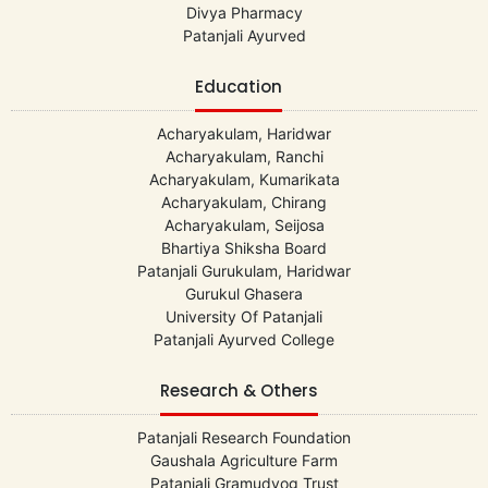
Divya Pharmacy
Patanjali Ayurved
Education
Acharyakulam, Haridwar
Acharyakulam, Ranchi
Acharyakulam, Kumarikata
Acharyakulam, Chirang
Acharyakulam, Seijosa
Bhartiya Shiksha Board
Patanjali Gurukulam, Haridwar
Gurukul Ghasera
University Of Patanjali
Patanjali Ayurved College
Research & Others
Patanjali Research Foundation
Gaushala Agriculture Farm
Patanjali Gramudyog Trust