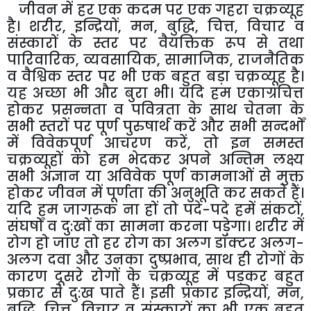
जी
वन में हर एक कदम पर एक गहरा चक्रव्यूह
है। शरीर
,
इन्द्रियों
,
मन
,
बुद्धि
,
चित्त
,
विचार व
संस्कारों के स्तर पर वैयक्तिक रूप से तथा
पारिवारिक
,
व्यवसायिक
,
सामाजिक
,
राजनैतिक
व वैश्विक स्तर पर भी एक बहुत बड़ा चक्रव्यूह है।
यह अच्छा भी और बुरा भी। यदि हम एकाग्रचित्त
होकर प्रसन्नता व पवित्रता के साथ चेतना के
सभी स्तरों पर पूर्ण पुरुषार्थ करें और सभी सन्दर्भों
में विवेकपूर्ण आचरण करें
,
तो इन समस्त
चक्रव्यूहों को हम भेदकर अपने अन्तिम लक्ष्य
सभी अज्ञान या अविवेक पूर्ण कामनाओं से मुक्त
होकर जीवन में पूर्णता की अनुभूति कर सकते हैं।
यदि हम जागरूक ना हों तो पदे-पदे हमें संकटों
,
संघर्षों व दु:खों का सामना करना पड़ेगा। शरीर में
रोग हो जाए तो हर रोग का अलग डॉक्टर अलग-
अलग दवा और उनका दुष्प्रभाव
,
साथ ही रोगों के
कारण दूसरे रोगों के चक्रव्यूह में पड़कर बहुत
प्रकार से दु:ख पाते हैं। इसी प्रकार इन्द्रियों
,
मन
,
बुद्धि
,
चित्त
,
विचार व संस्कारों का भी एक बहुत