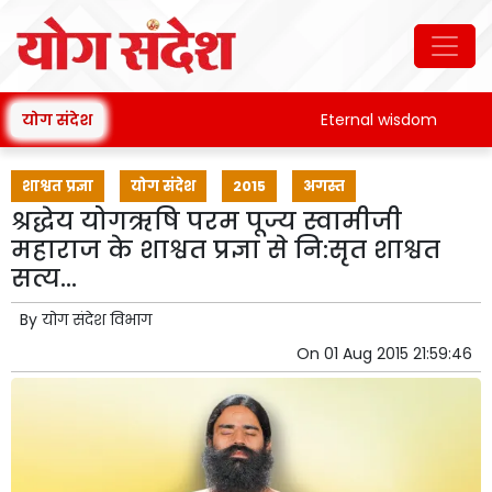
योग संदेश
Eternal wisdom
Pat
शाश्वत प्रज्ञा
योग संदेश
2015
अगस्त
श्रद्धेय योगऋषि परम पूज्य स्वामीजी
महाराज के शाश्वत प्रज्ञा से नि:सृत शाश्वत
सत्य...
By
योग संदेश विभाग
On
01 Aug 2015 21:59:46