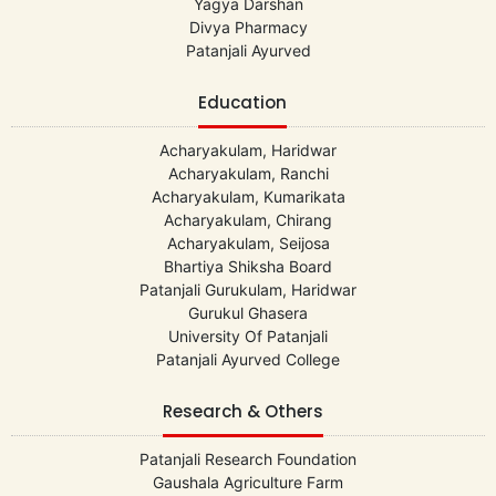
Yagya Darshan
Divya Pharmacy
Patanjali Ayurved
Education
Acharyakulam, Haridwar
Acharyakulam, Ranchi
Acharyakulam, Kumarikata
Acharyakulam, Chirang
Acharyakulam, Seijosa
Bhartiya Shiksha Board
Patanjali Gurukulam, Haridwar
Gurukul Ghasera
University Of Patanjali
Patanjali Ayurved College
Research & Others
Patanjali Research Foundation
Gaushala Agriculture Farm