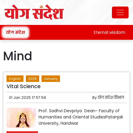
योग संदेश
Eternal wisdom
Mind
English
2025
January
Vital Science
01 Jan 2025 17:57:59
By
योग संदेश विभाग
Prof. Sadhvi Devpriya Dean- Faculty of
Humanities and Oriental StudiesPatanjali
University, Haridwar