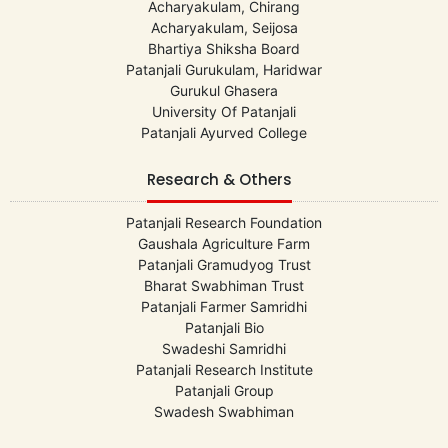
Acharyakulam, Chirang
Acharyakulam, Seijosa
Bhartiya Shiksha Board
Patanjali Gurukulam, Haridwar
Gurukul Ghasera
University Of Patanjali
Patanjali Ayurved College
Research & Others
Patanjali Research Foundation
Gaushala Agriculture Farm
Patanjali Gramudyog Trust
Bharat Swabhiman Trust
Patanjali Farmer Samridhi
Patanjali Bio
Swadeshi Samridhi
Patanjali Research Institute
Patanjali Group
Swadesh Swabhiman