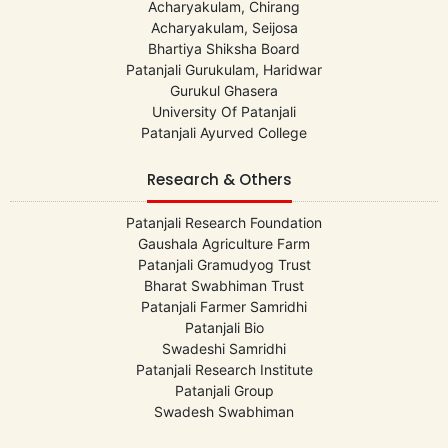
Acharyakulam, Chirang
Acharyakulam, Seijosa
Bhartiya Shiksha Board
Patanjali Gurukulam, Haridwar
Gurukul Ghasera
University Of Patanjali
Patanjali Ayurved College
Research & Others
Patanjali Research Foundation
Gaushala Agriculture Farm
Patanjali Gramudyog Trust
Bharat Swabhiman Trust
Patanjali Farmer Samridhi
Patanjali Bio
Swadeshi Samridhi
Patanjali Research Institute
Patanjali Group
Swadesh Swabhiman