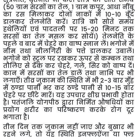
(50 ग्राम सरसों का तेल
,
1 ग्राम कपूर
,
आधा नींबू
का रस मिलाकर दोनों नाकों में 10-10 बूँद
डालकर तेलनेति करें। रात्रि को सोते समय
हथेलियों एवं पादतली पर 15-20 मिनट तक
सरसों का तेल मसल कर सोयें।) तेलनेति के
पहले व बाद में चेहरे का वाष्प स्नान लें। भगोने में
नीम तथा नीलगिरी के पत्ते डालकर उबालें।
भगोने को स्टूल पर रखकर ऊपर से कम्बल तथा
तौलिए से ढँक कर चेहरे
,
गले
,
सिर को वाष्प दें।
कान में सरसों का तेल डालें तथा नाभि पर भी
लगाएँ। तीव्र जुकाम की स्थिति में भी 2-3 बार मुँह
में ठण्डा पानी भर कर ठण्डे पानी से 10-15 बार
चेहरे पर छींटे मारें। यह उपचार शीघ्र प्रभावी होता
है। पतंजलि योगपीठ द्वारा निर्मित औषधियों का
प्रयोग शरीर का परिष्करण करके रोग दूर
भगाता है।
तीन दिन तक जुकाम नहीं जाए और बुखार भी
रहने लगे
,
तो यह स्थिति इनफ्लुऐंजा या फ्लू