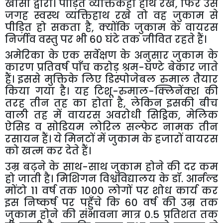
खाँसी द्वारा। पीड़ित व्यक्तिकहीं हाथ रखे
,
फिर उस
जगह स्वस्थ व्यक्तिहाथ रखे तो वह जुकाम से
पीड़ित हो सकता है
,
क्योंकि जुकाम के वायरस
निर्जीव वस्तु पर भी 60 घंटे तक जीवित रहते हैं।
अमेरिका के एक सर्वेक्षण के अनुसार जुकाम के
कारण प्रतिवर्ष पाँच करोड़ श्रम-घण्टे बेकार जाते
हैं। इससे मुक्तिके लिए डिस्पोजेबल रुमाल तैयार
किया गया है। यह टिशू-रुमाल-क्लिनेंक्श की
तरह तीन तह का होता है
,
लेकिन इसकी बीच
वाली तह में वायरस अवरोधी सिड्रिक
,
मेलिक
ऐसिड व सोडियम लोरिल सल्फेट नामक तीन
रसायन हैं। ये मिनटों में जुकाम के हजारों वायरस
को खत्म कर देते हैं।
उम्र बढ़ने के साथ-साथ जुकाम होने की दर कम
हो जाती है। मिशिगन विश्वविद्यालय के डॉ. आर्नल्ड
मोंटो 11 वर्ष तक 1000 लोगों पर शोध कार्य कर
इस निष्कर्ष पर पहुँचे कि 60 वर्ष की उम्र तक
जुकाम होने की संभावना मात्र 0.5 प्रतिशत तक