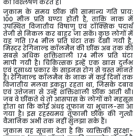
का विश्लेषण करते हैं।
जु
काम के समय छींक की सामान्य गति प्राय:
100 मील प्रति घण्टा होती है
,
ताकि नाक में
उपस्थित विजातीय विषाणु एवं टॉक्सिक पदार्थ
तेजी से निकल कर बाहर जा सकें। कुछ लोगों में
यह गति 174 मील प्रति घंटा तक देखी गयी है
,
मिस्टर रेगिनाल्ड कॉलमैन की छींक अब तक की
सबसे अधिक शक्तिशाली 174 मील प्रति घंटा
मापी गयी है। चिकित्सक इन्हें एक खास दुर्लभ
एवं दुसाध्य प्रकार के साइनस रोग से ग्रस्त मानते
हैं। रेगिनाल्ड कॉलमैन के नाक में कई दिनों तक
विजातीय मलवा इकट्ठा रहता था
,
जिसके दबाव
एवं उत्तेजना से उन्हें शक्तिशाली छींक आती थी।
जब वे छींकते थे तो आसपास के लोगों को महसूस
होता था कि कोई अंधड़ तूफान या भूचाल-सा आ
गया है। इस रहस्यमय तूफानी छींक की गुत्थी
वैज्ञानिक अभी तक नहीं सुलझा सके हैं।
जुकाम यह सूचना देता है कि व्यक्तिकी सुरक्षा-