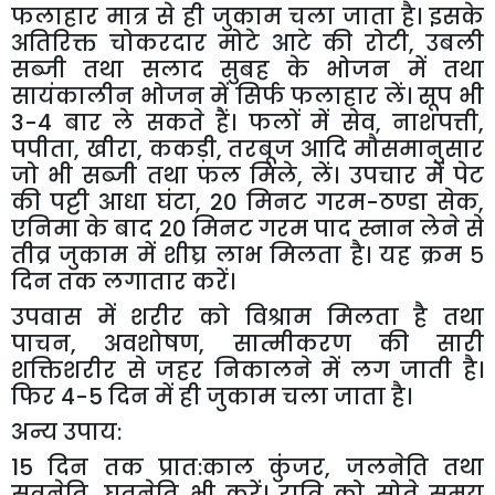
फलाहार मात्र से ही जुकाम चला जाता है। इसके
अतिरिक्त चोकरदार मोटे आटे की रोटी
,
उबली
सब्जी तथा सलाद सुबह के भोजन में तथा
सायंकालीन भोजन में सिर्फ फलाहार लें। सूप भी
3-4 बार ले सकते हैं। फलों में सेव
,
नाशपत्ती
,
पपीता
,
खीरा
,
ककड़ी
,
तरबूज आदि मौसमानुसार
जो भी सब्जी तथा फल मिले
,
लें। उपचार में पेट
की पट्टी आधा घंटा
,
20 मिनट गरम-ठण्डा सेक
,
एनिमा के बाद 20 मिनट गरम पाद स्नान लेने से
तीव्र जुकाम में शीघ्र लाभ मिलता है। यह क्रम ५
दिन तक लगातार करें।
उपवास में शरीर को विश्राम मिलता है तथा
पाचन
,
अवशोषण
,
सात्मीकरण की सारी
शक्तिशरीर से जहर निकालने में लग जाती है।
फिर 4-5 दिन में ही जुकाम चला जाता है।
अन्य उपाय:
15 दिन तक प्रात:काल कुंजर
,
जलनेति तथा
सूत्रनेति
,
घृतनेति भी करें। रात्रि को सोते समय