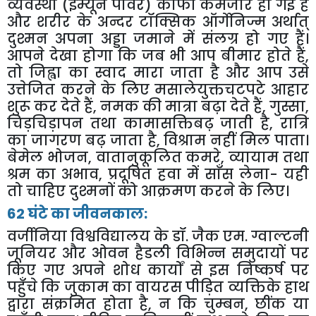
व्यवस्था (इम्यून पॉवर) काफी कमजोर हो गई है
और शरीर के अन्दर टॉक्सिक ऑर्गेनिज्म अर्थात्
दुश्मन अपना अड्डा जमाने में संलग्र हो गए हैं।
आपने देखा होगा कि जब भी आप बीमार होते हैं
,
तो जिह्वा का स्वाद मारा जाता है और आप उसे
उत्तेजित करने के लिए मसालेयुक्तचटपटे आहार
शुरू कर देते हैं
,
नमक की मात्रा बढ़ा देते हैं
,
गुस्सा
,
चिड़चिड़ापन तथा कामासक्तिबढ़ जाती है
,
रात्रि
का जागरण बढ़ जाता है
,
विश्राम नहीं मिल पाता।
बेमेल भोजन
,
वातानुकूलित कमरे
,
व्यायाम तथा
श्रम का अभाव
,
प्रदूषित हवा में साँस लेना- यही
तो चाहिए दुश्मनों को आक्रमण करने के लिए।
62 घंटे का जीवनकाल:
वर्जीनिया विश्वविद्यालय के डॉ. जैक एम. ग्वाल्टनी
जूनियर और ओवन हैडली विभिन्न समुदायों पर
किए गए अपने शोध कार्यों से इस निष्कर्ष पर
पहुँचे कि जुकाम का वायरस पीड़ित व्यक्तिके हाथ
द्वारा संक्रमित होता है
,
न कि चुम्बन
,
छींक या