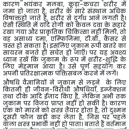
कारण भयंकर मलबा
,
कूड़ा-कचरा शरीर में
जमा हो जाता है
,
शरीर के सारे संस्थान अधिक
विषाक्तहो जाते हैं
,
शरीर से दुर्गंध आने लगती है।
ऐसी स्थिति में यदि रोगी को केवल दवा के सहारे
रखा गया और प्राकृतिक चिकित्सा नहीं मिली
,
तो
वह असाध्य दमा
,
एम्फिजिमा
,
टी.बी.
,
कैंसर से
ग्रस्त हो सकता है। इसलिए जुकाम रूपी खतरे का
सायरन बजते ही सचेत हो जाएँ। पर यह अवश्य
ध्यान रखें कि जुकाम के रूप में शरीर-शुद्धि के
लिए मेहमान आया है। उसे पूर्ण सहयोग कर
अपनी प्रतिरक्षात्मक पंक्तिसबल करने में लगें।
औषधि वैज्ञानियों ने जुकाम से लड़ने के लिए
कितनी ही जीवन-विरोधी औषधियाँ
,
इन्जेक्शन
तथा टीके आदि ईजाद किए हैं
,
लेकिन अभी तक
जुकाम पर विजय प्राप्त नहीं हो सकी है। कारण
एक को मारने को शस्त्र तैयार होता है
,
तो दुश्मन
दूसरी फौज खड़ी कर लेता है
,
जिस पर पहले
वाला शस्त्र प्रभावी नहीं हो पाता। बताते हैं वर्तमान