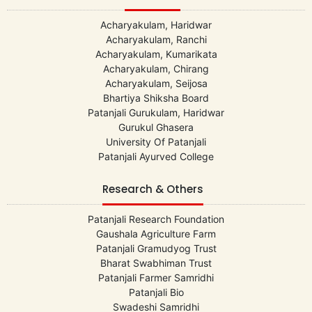
Acharyakulam, Haridwar
Acharyakulam, Ranchi
Acharyakulam, Kumarikata
Acharyakulam, Chirang
Acharyakulam, Seijosa
Bhartiya Shiksha Board
Patanjali Gurukulam, Haridwar
Gurukul Ghasera
University Of Patanjali
Patanjali Ayurved College
Research & Others
Patanjali Research Foundation
Gaushala Agriculture Farm
Patanjali Gramudyog Trust
Bharat Swabhiman Trust
Patanjali Farmer Samridhi
Patanjali Bio
Swadeshi Samridhi