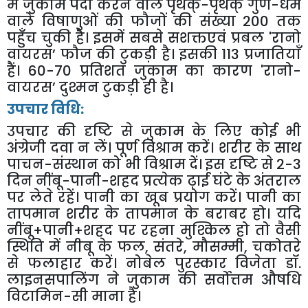
में जुकाम पैदा करने वाले पृथक्-पृथक् गुण-धर्म
वाले विषाणुओं की फौजों की संख्या 200 तक
पहुँच चुकी है। इसमें सबसे सशक्तएवं प्रबल
'
रानो
वायरस
’
फौज की टुकड़ी है। इसकी 113 प्रजातियाँ
हैं। 60-70 प्रतिशत जुकाम का कारण
'
रानो-
वायरस
’
दुश्मन टुकड़ी ही है।
उपचार विधि:
उपचार की दृष्टि से जुकाम के लिए कोई भी
अंग्रेजी दवा न लें। पूर्ण विश्राम करें। शरीर के साथ
पाचन-संस्थान को भी विश्राम दें। इस दृष्टि से 2-3
दिन नींबू-पानी-शहद प्रत्येक ढ़ाई घंटे के अंतराल
पर लेते रहें। पानी का खूब प्रयोग करें। पानी का
तापमान शरीर के तापमान के बराबर हो। यदि
नींबू+पानी+शहद पर रहना मुश्किल हो तो वैसी
स्थिति में नीबू के फल
,
संतरे
,
मौसम्मी
,
चकोतरे
से फलाहार करें। नोबेल पुरस्कार विजेता डॉ.
लाइनसपालिंग ने जुकाम की सर्वोत्तम औषधि
विटामिन-सी माना है।