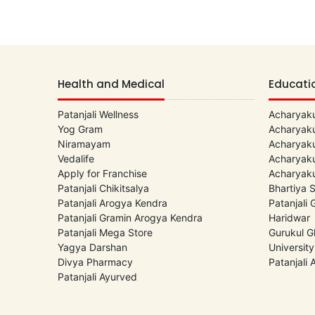
Health and Medical
Educati
Patanjali Wellness
Acharyaku
Yog Gram
Acharyaku
Niramayam
Acharyaku
Vedalife
Acharyaku
Apply for Franchise
Acharyaku
Patanjali Chikitsalya
Bhartiya 
Patanjali Arogya Kendra
Patanjali
Patanjali Gramin Arogya Kendra
Haridwar
Patanjali Mega Store
Gurukul G
Yagya Darshan
University
Divya Pharmacy
Patanjali
Patanjali Ayurved