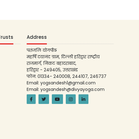
Trusts
Address
पतंजलि योगपीठ
महर्षि दयानंद ग्राम, दिल्ली हरिद्वार राष्ट्रीय
राजमार्ग, निकट बहादराबाद,
हरिद्वार - 249405, उत्तराखंड
फोन: 01334- 240008, 244107, 246737
Email: yogsandesh1@gmail.com
Email: yogsandesh@divyayoga.com