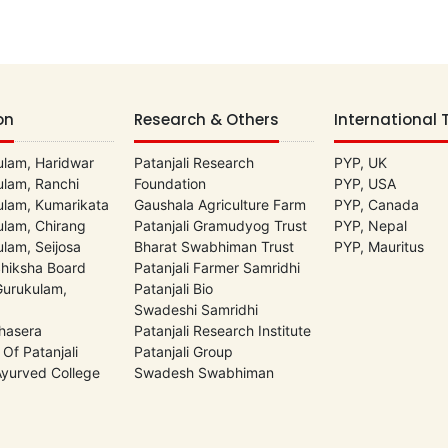
on
Research & Others
International 
lam, Haridwar
Patanjali Research
PYP, UK
lam, Ranchi
Foundation
PYP, USA
lam, Kumarikata
Gaushala Agriculture Farm
PYP, Canada
lam, Chirang
Patanjali Gramudyog Trust
PYP, Nepal
lam, Seijosa
Bharat Swabhiman Trust
PYP, Mauritus
Shiksha Board
Patanjali Farmer Samridhi
 Gurukulam,
Patanjali Bio
Swadeshi Samridhi
hasera
Patanjali Research Institute
 Of Patanjali
Patanjali Group
 Ayurved College
Swadesh Swabhiman