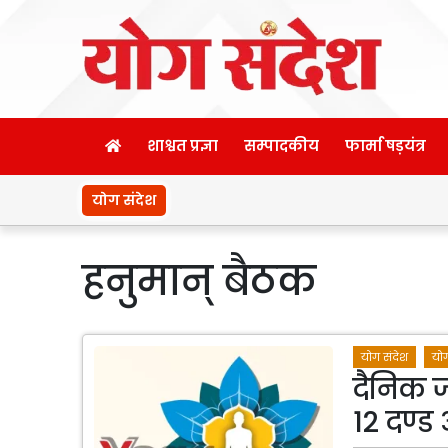
शाश्वत प्रज्ञा
सम्पादकीय
फार्मा षड़यंत्र
योग संदेश
हनुमान् बैठक
योग संदेश
योग
दैनिक ज
12 दण्ड