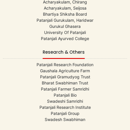
Acharyakulam, Chirang
Acharyakulam, Seijosa
Bhartiya Shiksha Board
Patanjali Gurukulam, Haridwar
Gurukul Ghasera
University Of Patanjali
Patanjali Ayurved College
Research & Others
Patanjali Research Foundation
Gaushala Agriculture Farm
Patanjali Gramudyog Trust
Bharat Swabhiman Trust
Patanjali Farmer Samridhi
Patanjali Bio
Swadeshi Samridhi
Patanjali Research Institute
Patanjali Group
Swadesh Swabhiman