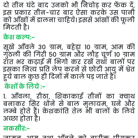
दो
तीन
घंटे
बाद
उनको
भी
निचोड़
कर
फेंक
दें
,
इस
प्रकार
तीन
-
चार
बार
ऐसा
करके
उस
पानी
को
आँखों
में
डालना
चाहिये।
इससे
आंखों
की
फूली
मिटती
है।
केश
कल्प
:-
सूखे
आँवले
30
ग्राम
,
बहेड़ा
10
ग्राम
,
आम
की
गुठली
की
गिरी
50
ग्राम
और
लौह
चूर्ण
10
ग्राम
रात
भर
कढ़ाई
में
भिगो
कर
रखें
तथा
बालों
पर
इसका
नित्य
प्रति
लेप
करने
से
छोटी
आयु
में
श्वेत
हुये
बाल
कुछ
ही
दिनों
में
काले
पड़
जाते
हैं।
केशों
के
लिये
:-
1
.
आँवला
,
रीठा
,
शिकाकाई
तीनों
का
क्वाथ
बनाकर
सिर
धोने
से
बाल
मुलायम
,
घने
और
लम्बे
होते
हैं।
केशकांति
तेल
भी
बालों
के
लिये
अच्छा
होता
है।
नकसीर
:-