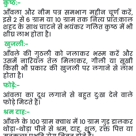
कुष्ठ
:-
आँवला
और
नीम
पत्र
समभाग
महीन
चूर्ण
करें
,
इसे
2
से
6
ग्राम
या
10
ग्राम
तक
नित्य
प्रात
:
काल
शहद
के
साथ
चाटने
से
भयंकर
गलित
कुष्ठ
में
भी
शीघ्र
लाभ
होता
है।
खुजली
:-
आँवले
की
गुठली
को
जलाकर
भस्म
करें
और
उसमें
नारियल
तेल
मिलाकर
,
गीली
या
सूखी
किसी
भी
प्रकार
की
खुजली
पर
लगाने
से
लाभ
होता
है।
फोड़़े
:-
आंवला
का
दूध
लगाने
से
बहुत
दु
:
ख
देने
वाले
फोड़े
मिटते
हैं।
श्रम
दाह
:-
आँवले
के
100
ग्राम
क्वाथ
में
10
ग्राम
गुड़
डालकर
थोड़ा
-
थोड़ा
पीने
से
श्रम
,
दाह
,
शूल
,
रक्त
पित्त
या