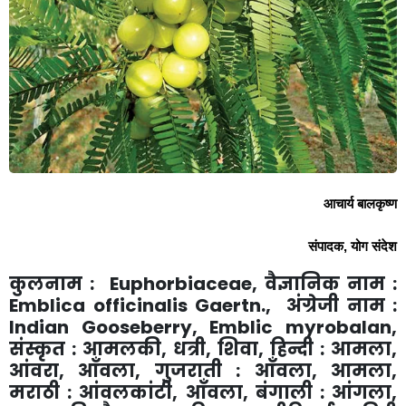
आचार्य
बालकृष्ण
संपादक
,
योग
संदेश
कुलनाम
:
Euphorbiaceae,
वैज्ञानिक
नाम
:
Emblica officinalis Gaertn.,
अंग्रेजी
नाम
:
Indian Gooseberry, Emblic myrobalan,
संस्कृत
:
आमलकी
,
धत्री
,
शिवा
,
हिन्दी
:
आमला
,
आंवरा
,
आँवला
,
गुजराती
:
आँवला
,
आमला
,
मराठी
:
आंवलकांटी
,
आँवला
,
बंगाली
:
आंगला
,