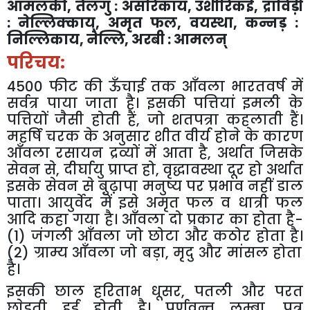
आमलकी
,
तैलगु
:
असरिकाय
,
उशीरिकई
,
द्राविड़ी
:
नेल्लिक्काय्
,
अमृत
फल
,
वयस्था
,
कन्नड़
:
निल्लिकाय
,
नेल्लि
,
अरबी
:
आमलन्
परिचय
:
4500
फीट
की
ऊँचाई
तक
आँवला
भारतवर्ष
में
सर्वत्र
पाया
जाता
है।
इसकी
पत्तियां
इमली
के
पत्तियों
जैसी
होती
हैं
,
जो
शतपत्रा
कहलाती
हैं।
महर्षि
चरक
के
अनुसार
शीत
वीर्य
होने
के
कारण
आँवला
रसायन
द्रव्यों
में
आता
है
,
अर्थात
जिसके
सेवन
से
,
दीर्घायु
प्राप्त
हो
,
वृद्धावस्था
दूर
हो
अर्थात
इसके
सेवन
से
बु़ढ़़ापा
मनुष्य
पर
प्रभाव
नहीं
डाल
पाता।
आयुर्वेद
में
इसे
अमृत
फल
व
धात्री
फल
आदि
कहा
गया
है।
आँवला
दो
प्रकार
का
होता
है
-
(1
)
जंगली
आँवला
जो
छोटा
और
कठोर
होता
है।
(2
)
ग्राम्य
आँवला
जो
बड़ा
,
मृदु
और
मांसल
होता
है।
इसकी
छाल
हरिताभ
धूसर
,
पतली
और
परत
छा़ेडती
हुई
होती
है।
पर्णवृन्त
लम्बा
,
पत्र