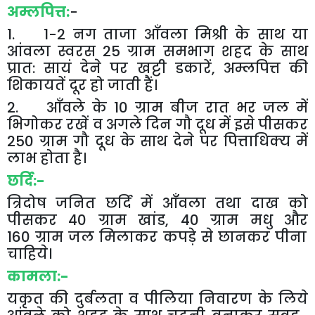
अम्लपित्त
:
-
1
. 1-2
नग
ताजा
आँवला
मिश्री
के
साथ
या
आंवला
स्वरस
25
ग्राम
समभाग
शहद
के
साथ
प्रात
:
सायं
देने
पर
खट्टी
डकारें
,
अम्लपित्त
की
शिकायतें
दूर
हो
जाती
हैं।
2
.
आँवले
के
10
ग्राम
बीज
रात
भर
जल
में
भिगोकर
रखें
व
अगले
दिन
गौ
दूध
में
इसे
पीसकर
250
ग्राम
गौ
दूध
के
साथ
देने
पर
पित्ताधिक्य
में
लाभ
होता
है।
छर्दि
:-
त्रिदोष
जनित
छर्दि
में
आँवला
तथा
दाख
को
पीसकर
40
ग्राम
खांड
, 40
ग्राम
मधु
और
160
ग्राम
जल
मिलाकर
कपड़े
से
छानकर
पीना
चाहिये।
कामला
:-
यकृत
की
दुर्बलता
व
पीलिया
निवारण
के
लिये