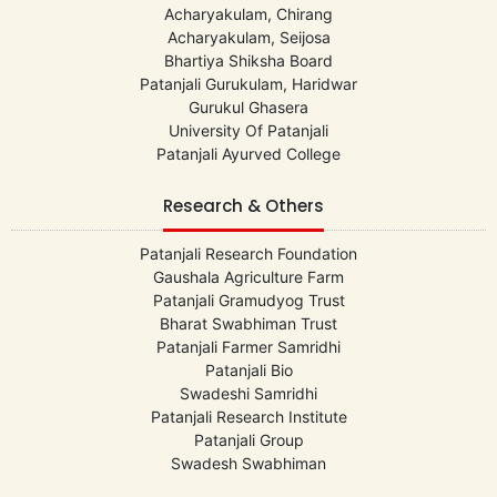
Acharyakulam, Chirang
Acharyakulam, Seijosa
Bhartiya Shiksha Board
Patanjali Gurukulam, Haridwar
Gurukul Ghasera
University Of Patanjali
Patanjali Ayurved College
Research & Others
Patanjali Research Foundation
Gaushala Agriculture Farm
Patanjali Gramudyog Trust
Bharat Swabhiman Trust
Patanjali Farmer Samridhi
Patanjali Bio
Swadeshi Samridhi
Patanjali Research Institute
Patanjali Group
Swadesh Swabhiman