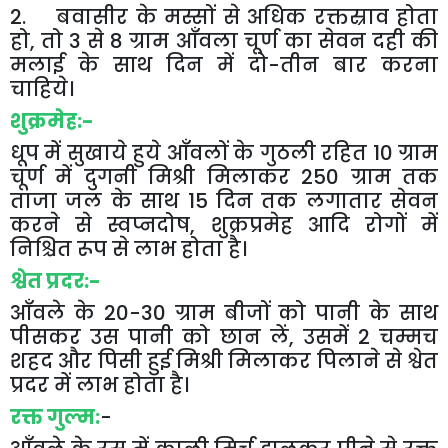
2
.
बवासीर
के
मस्सों
से
अधिक
रक्तस्राव
होता
हो
,
तो
3
से
8
ग्राम
आँवला
चूर्ण
का
सेवन
दही
की
मलाई
के
साथ
दिन
में
दो
-
तीन
बार
करना
चाहिये।
शुक्रमेह
:-
धूप
में
सुखाये
हुये
आँवलों
के
गुठली
रहित
10
ग्राम
चूर्ण
में
दुगनी
मिश्री
मिलाकर
250
ग्राम
तक
ताजा
जल
के
साथ
15
दिन
तक
लगातार
सेवन
करने
से
स्वप्नदोष
,
शुक्रप्रमेह
आदि
रोगों
में
निश्चित
रूप
से
लाभ
होता
है।
श्वेत
प्रदर
:-
आँवले
के
20-30
ग्राम
बीजों
को
पानी
के
साथ
पीसकर
उस
पानी
को
छान
लें
,
उसमें
2
चम्मच
शहद
और
पिसी
हुई
मिश्री
मिलाकर
पिलाने
से
श्वेत
प्रदर
में
लाभ
होता
है।
रक्त
गुल्म
:
-