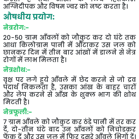
अग्निदीपक
और
विषम
ज्वर
को
नष्ट
करता
है।
औषधीय
प्रयोग
:
नेत्ररोग
:-
20-50
ग्राम
आँवलों
को
जौकुट
कर
दो
घंटे
तक
आधा
किलोग्राम
पानी
में
औटाकर
उस
जल
को
छानकर
दिन
में
तीन
बार
आंखों
में
डालने
से
नेत्र
रोगों
में
लाभ
मिलता
है।
नेत्रशोथ
:-
वृक्ष
पर
लगे
हुये
आँवले
में
छेद
करने
से
जो
द्रव
पदार्थ
निकलता
है
,
उसका
आंख
के
बाहर
चारों
और
लेप
करने
से
आँख
के
शुक्ल
भाग
की
शोथ
मिटती
है।
नेत्रफूली
:-
7
ग्राम
आँवले
को
जौकुट
कर
ठंडे
पानी
में
तर
कर
देंं
,
दो
-
तीन
घंटे
बाद
उन
आँवलों
को
निचोडक़र
फेंक
दें
और
उस
जल
में
फिर
दूसरे
आँवले
भिगो
दें।