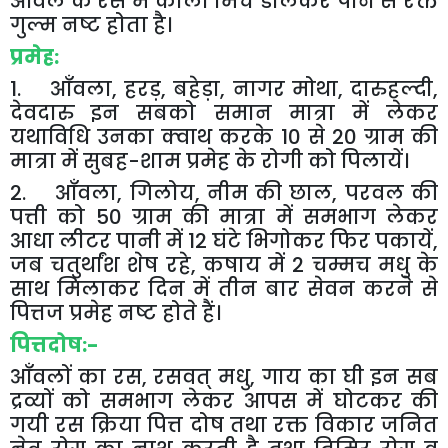
आँवले
के
रस
में
काली
मिर्च
डालकर
पीने
से
रक्त
गुल्म
नष्ट
होता
है।
प्रमेह
:
1
.
आँवला
,
हरड़
,
बहेड़ा
,
नागर
मोथा
,
दारुहल्दी
,
देवदारु
इन
सबको
समान
मात्रा
में
लेकर
यथाविधि
उनका
क्वाथ
करके
10
से
20
ग्राम
की
मात्रा
में
सुबह
-
शाम
प्रमेह
के
रोगी
को
पिलायें।
2
.
आँवला
,
गिलोय
,
नीम
की
छाल
,
परवल
की
पत्ती
को
50
ग्राम
की
मात्रा
में
समभाग
लेकर
आधा
लीटर
पानी
में
12
घंटे
भिगोकर
फिर
पकायें
,
जब
चतुर्थांश
शेष
रहे
,
कषाय
में
2
चम्मच
मधु
के
साथ
मिलाकर
दिन
में
तीन
बार
सेवन
करने
से
पित्तज
प्रमेह
नष्ट
होते
हैं।
पित्तदोष
:-
आँवलों
का
रस
,
रसवत्
मधु
,
गाय
का
घी
इन
सब
द्रव्यों
को
समभाग
लेकर
आपस
में
घोटकर
की
गयी
रस
क्रिया
पित्त
दोष
तथा
रक्त
विकार
जनित