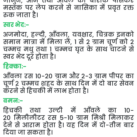
जामुन
,
आम
तथा
आँवले
को
बारीक
पीसकर
मस्तक
पर
लेप
करने
से
नासिका
में
प्रवृत
रक्त
रुक
जाता
है।
स्वर
भेद
:-
अजमोदा
,
हल्दी
,
आँवला
,
यवक्षार
,
चित्रक
इनको
समान
मात्रा
में
मिला
लें
, 1
से
2
ग्राम
चूर्ण
को
2
चम्मच
मधु
तथा
1
चम्मच
घृत
के
साथ
चाटने
से
स्वर
भेद
दूर
होता
है।
हिक्का
:-
आँवला
रस
10-20
ग्राम
और
2-3
ग्राम
पीपर
का
चूर्ण
२
चम्मच
शहद
के
साथ
दिन
में
दो
बार
सेवन
करने
से
हिचकी
में
लाभ
होता
है।
वमन
:-
हिचकी
तथा
उल्टी
में
आँवले
का
10-
20
मिलीलीटर
रस
5-10
ग्राम
मिश्री
मिलाकर
देने
से
आराम
होता
है।
यह
दिन
में
दो
-
तीन
बार
दिया
जा
सकता
है।