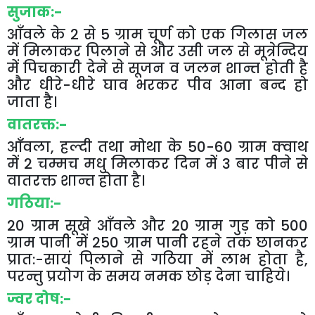
सुजाक
:-
आँवले
के
2
से
5
ग्राम
चूर्ण
को
एक
गिलास
जल
में
मिलाकर
पिलाने
से
और
उसी
जल
से
मूत्रेन्दिय
में
पिचकारी
देने
से
सूजन
व
जलन
शान्त
होती
है
और
धीरे
-
धीरे
घाव
भरकर
पीव
आना
बन्द
हो
जाता
है।
वातरक्त
:-
आँवला
,
हल्दी
तथा
मोथा
के
50-60
ग्राम
क्वाथ
में
2
चम्मच
मधु
मिलाकर
दिन
में
3
बार
पीने
से
वातरक्त
शान्त
होता
है।
गठिया
:-
20
ग्राम
सूखे
आँवले
और
20
ग्राम
गुड़
को
500
ग्राम
पानी
में
250
ग्राम
पानी
रहने
तक
छानकर
प्रात
:-
सायं
पिलाने
से
गठिया
में
लाभ
होता
है
,
परन्तु
प्रयोग
के
समय
नमक
छोड़
देना
चाहिये।
ज्वर
दोष
:-