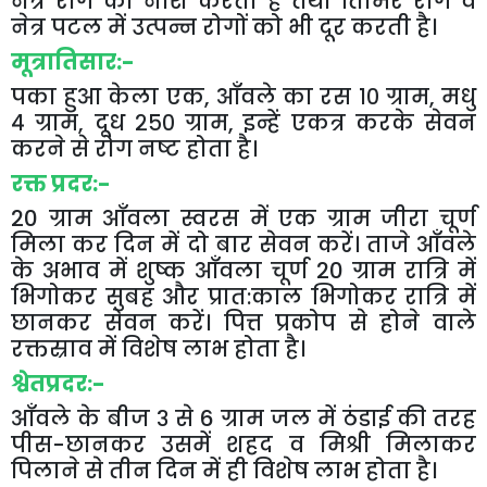
नेत्र
रोग
का
नाश
करती
है
तथा
तिमिर
रोग
व
नेत्र
पटल
में
उत्पन्न
रोगों
को
भी
दूर
करती
है।
मूत्रातिसार
:-
पका
हुआ
केला
एक
,
आँवले
का
रस
१०
ग्राम
,
मधु
४
ग्राम
,
दूध
२५०
ग्राम
,
इन्हें
एकत्र
करके
सेवन
करने
से
रोग
नष्ट
होता
है।
रक्त
प्रदर
:-
20
ग्राम
आँवला
स्वरस
में
एक
ग्राम
जीरा
चूर्ण
मिला
कर
दिन
में
दो
बार
सेवन
करें।
ताजे
आँवले
के
अभाव
में
शुष्क
आँवला
चूर्ण
20
ग्राम
रात्रि
में
भिगोकर
सुबह
और
प्रात
:
काल
भिगोकर
रात्रि
में
छानकर
सेवन
करें।
पित्त
प्रकोप
से
होने
वाले
रक्तस्राव
में
विशेष
लाभ
होता
है।
श्वेतप्रदर
:-
आँवले
के
बीज
३
से
6
ग्राम
जल
में
ठंडाई
की
तरह
पीस
-
छानकर
उसमें
शहद
व
मिश्री
मिलाकर
पिलाने
से
तीन
दिन
में
ही
विशेष
लाभ
होता
है।