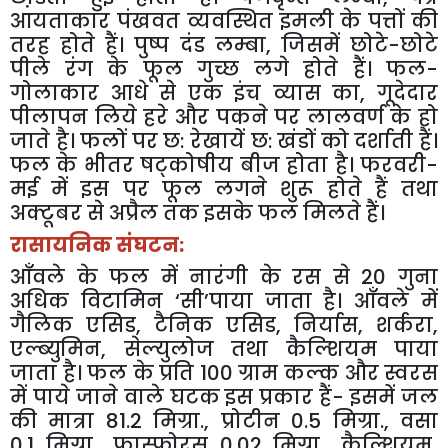
आयताकार
पंखवत
व्यवस्थित
इमली
के
पत्तों
की
तरह
होते
हैं।
पुष्प
दंड
लम्बा
,
जिसमें
छोटे
-
छोटे
पीले
रंग
के
फूल
गुच्छ
लगे
होते
हैं।
फल
-
गोलाकार
आधे
से
एक
इंच
व्यास
का
,
गूदेदार
पीलापन
लिये
हरे
और
पकने
पर
लालवर्ण
के
हो
जाते
है।
फलों
पर
छ
:
रेखायें
छ
:
खंडों
को
दर्शाती
हैं।
फल
के
भीतर
षट्कोषीय
बीज
होता
है।
फरवरी
-
मई
में
इस
पर
फूल
लगने
शुरू
होते
हैं
तथा
अक्टूबर
से
अप्रैल
तक
इसके
फल
मिलते
हैं।
रासायनिक
संघटन
:
आँवले
के
फल
में
नारंगी
के
रस
से
20
गुना
अधिक
विटामिन
‘
सी
’
पाया
जाता
है।
आँवले
में
गैलिक
एसिड
,
टैनिक
एसिड
,
निर्यास
,
शर्करा
,
एल्ब्युमिन
,
सेल्युलोज
तथा
कैल्शियम
पाया
जाता
है।
फल
के
प्रति
100
ग्राम
कल्क
और
स्वरस
में
पाये
जाने
वाले
घटक
इस
प्रकार
हैं
-
इसमें
जल
की
मात्रा
81.2
मिग्रा
.,
प्रोटीन
0.5
मिग्रा
.,
वसा
0.1
मिग्रा
.,
फास्फोरस
0.02
मिग्रा
.,
कैल्शियम