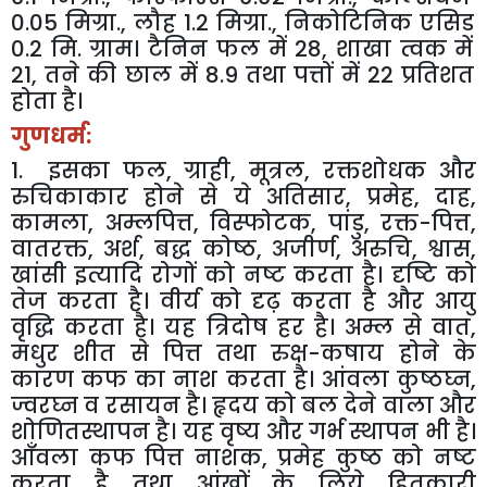
0.05
मिग्रा
.,
लौह
1.2
मिग्रा
.,
निकोटिनिक
एसिड
0.2
मि
.
ग्राम।
टैनिन
फल
में
28
,
शाखा
त्वक
में
21
,
तने
की
छाल
में
8.9
तथा
पत्तों
में
22
प्रतिशत
होता
है।
गुणधर्म
:
1
.
इसका
फल
,
ग्राही
,
मूत्रल
,
रक्तशोधक
और
रुचिकाकार
होने
से
ये
अतिसार
,
प्रमेह
,
दाह
,
कामला
,
अम्लपित्त
,
विस्फोटक
,
पांडु
,
रक्त
-
पित्त
,
वातरक्त
,
अर्श
,
बद्ध
कोष्ठ
,
अजीर्ण
,
अरुचि
,
श्वास
,
खांसी
इत्यादि
रोगों
को
नष्ट
करता
है।
दृष्टि
को
तेज
करता
है।
वीर्य
को
दृढ़
करता
है
और
आयु
वृद्धि
करता
है।
यह
त्रिदोष
हर
है।
अम्ल
से
वात
,
मधुर
शीत
से
पित्त
तथा
रुक्ष
-
कषाय
होने
के
कारण
कफ
का
नाश
करता
है।
आंवला
कुष्ठघ्न
,
ज्वरघ्न
व
रसायन
है।
हृदय
को
बल
देने
वाला
और
शोणितस्थापन
है।
यह
वृष्य
और
गर्भ
स्थापन
भी
है।
आँवला
कफ
पित्त
नाशक
,
प्रमेह
कुष्ठ
को
नष्ट
करता
है
तथा
आंखों
के
लिये
हितकारी