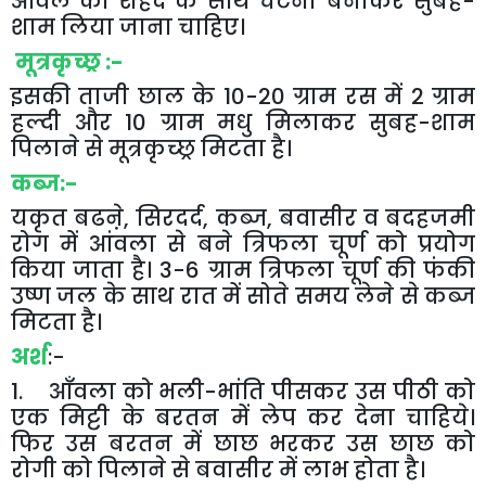
आंवले
को
शहद
के
साथ
चटनी
बनाकर
सुबह
-
शाम
लिया
जाना
चाहिए।
मूत्रकृच्छ्र
:-
इसकी
ताजी
छाल
के
10-20
ग्राम
रस
में
2
ग्राम
हल्दी
और
10
ग्राम
मधु
मिलाकर
सुबह
-
शाम
पिलाने
से
मूत्रकृच्छ्र
मिटता
है।
कब्ज
:-
यकृत
बढऩे
,
सिरदर्द
,
कब्ज
,
बवासीर
व
बदहजमी
रोग
में
आंवला
से
बने
त्रिफला
चूर्ण
को
प्रयोग
किया
जाता
है।
3-6
ग्राम
त्रिफला
चूर्ण
की
फंकी
उष्ण
जल
के
साथ
रात
में
सोते
समय
लेने
से
कब्ज
मिटता
है।
अर्श
:-
1
.
आँवला
को
भली
-
भांति
पीसकर
उस
पीठी
को
एक
मिट्टी
के
बरतन
में
लेप
कर
देना
चाहिये।
फिर
उस
बरतन
में
छाछ
भरकर
उस
छाछ
को
रोगी
को
पिलाने
से
बवासीर
में
लाभ
होता
है।