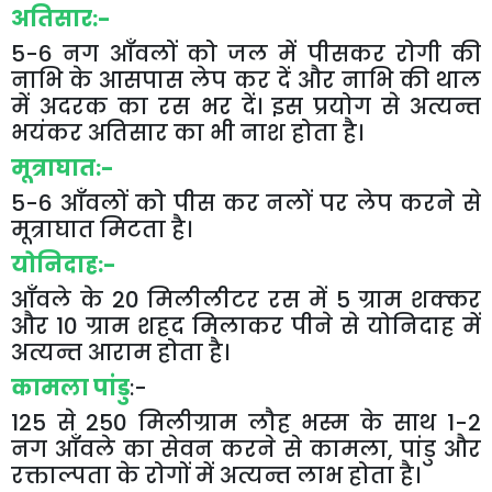
अतिसार
:-
5-6
नग
आँवलों
को
जल
में
पीसकर
रोगी
की
नाभि
के
आसपास
लेप
कर
दें
और
नाभि
की
थाल
में
अदरक
का
रस
भर
दें।
इस
प्रयोग
से
अत्यन्त
भयंकर
अतिसार
का
भी
नाश
होता
है।
मूत्राघात
:-
5-6
आँवलों
को
पीस
कर
नलों
पर
लेप
करने
से
मूत्राघात
मिटता
है।
योनिदाह
:-
आँवले
के
20
मिलीलीटर
रस
में
5
ग्राम
शक्कर
और
10
ग्राम
शहद
मिलाकर
पीने
से
योनिदाह
में
अत्यन्त
आराम
होता
है।
कामला
पांडु
:-
125
से
250
मिलीग्राम
लौह
भस्म
के
साथ
1-2
नग
आँवले
का
सेवन
करने
से
कामला
,
पांडु
और
रक्ताल्पता
के
रोगों
में
अत्यन्त
लाभ
होता
है।