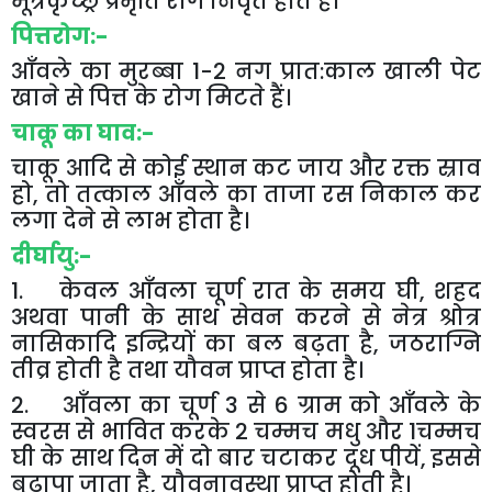
मूत्रकृच्छ्र
प्रभृति
रोग
निवृत
होते
हैं।
पित्तरोग
:-
आँवले
का
मुरब्बा
1-2
नग
प्रात
:
काल
खाली
पेट
खाने
से
पित्त
के
रोग
मिटते
हैं।
चाकू
का
घाव
:-
चाकू
आदि
से
कोई
स्थान
कट
जाय
और
रक्त
स्राव
हो
,
तो
तत्काल
आँवले
का
ताजा
रस
निकाल
कर
लगा
देने
से
लाभ
होता
है।
दीर्घायु
:-
1
.
केवल
आँवला
चूर्ण
रात
के
समय
घी
,
शहद
अथवा
पानी
के
साथ
सेवन
करने
से
नेत्र
श्रोत्र
नासिकादि
इन्द्रियों
का
बल
बढ़ता
है
,
जठराग्नि
तीव्र
होती
है
तथा
यौवन
प्राप्त
होता
है।
2
.
आँवला
का
चूर्ण
3
से
6
ग्राम
को
आँवले
के
स्वरस
से
भावित
करके
2
चम्मच
मधु
और
1
चम्मच
घी
के
साथ
दिन
में
दो
बार
चटाकर
दूध
पीयें
,
इससे
बुढ़ापा
जाता
है
,
यौवनावस्था
प्राप्त
होती
है।