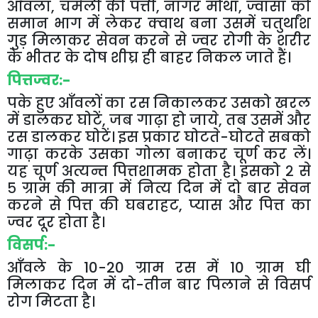
आँवला
,
चमेली
की
पत्ती
,
नागर
मोथा
,
ज्वासा
को
समान
भाग
में
लेकर
क्वाथ
बना
उसमें
चतुर्थांश
गुड़
मिलाकर
सेवन
करने
से
ज्वर
रोगी
के
शरीर
के
भीतर
के
दोष
शीघ्र
ही
बाहर
निकल
जाते
हैं।
पित्तज्वर
:-
पके
हुए
आँवलों
का
रस
निकालकर
उसको
खरल
में
डालकर
घोटें
,
जब
गाढ़ा
हो
जाये
,
तब
उसमें
और
रस
डालकर
घोटें।
इस
प्रकार
घोटते
-
घोटते
सबको
गाढ़ा
करके
उसका
गोला
बनाकर
चूर्ण
कर
लें।
यह
चूर्ण
अत्यन्त
पित्तशामक
होता
है।
इसको
२
से
५
ग्राम
की
मात्रा
में
नित्य
दिन
में
दो
बार
सेवन
करने
से
पित्त
की
घबराहट
,
प्यास
और
पित्त
का
ज्वर
दूर
होता
है।
विसर्प
:-
आँवले
के
10-20
ग्राम
रस
में
10
ग्राम
घी
मिलाकर
दिन
में
दो
-
तीन
बार
पिलाने
से
विसर्प
रोग
मिटता
है।