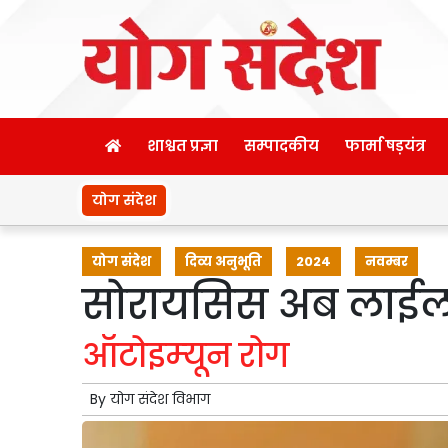
शाश्वत प्रज्ञा
सम्पादकीय
फार्मा षड़यंत्र
योग संदेश
योग संदेश
दिव्य अनुभूति
2024
नवम्बर
सोरायसिस अब लाईल
ऑटोइम्‍यून रोग
By
योग संदेश विभाग