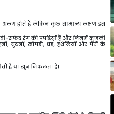
ग-अलग होते हैं लेकिन कुछ सामान्य लक्षण इस
ांदी-सफेद रंग की पपडिय़ाँ हैं और जिनमें खुजली
घुटनों, खोपड़ी, धड़, हथेलियों और पैरों के
होती है या खून निकलता है।