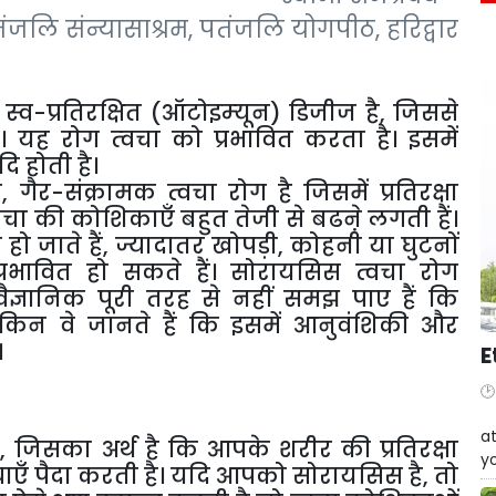
ंजलि संन्यासाश्रम, पतंजलि योगपीठ, हरिद्वार
‍व-प्रतिरक्षित (ऑटोइम्‍यून) डिजीज है, जिससे
यह रोग त्‍वचा को प्रभावित करता है। इसमें
ि होती है।
र-संक्रामक त्वचा रोग है जिसमें प्रतिरक्षा
्वचा की कोशिकाएँ बहुत तेजी से बढऩे लगती हैं।
 हो जाते हैं, ज्यादातर खोपड़ी, कोहनी या घुटनों
्रभावित हो सकते हैं। सोरायसिस त्वचा रोग
ैज्ञानिक पूरी तरह से नहीं समझ पाए हैं कि
किन वे जानते हैं कि इसमें आनुवंशिकी और
।
E
W
at
, जिसका अर्थ है कि आपके शरीर की प्रतिरक्षा
yo
याएँ पैदा करती है। यदि आपको सोरायसिस है, तो