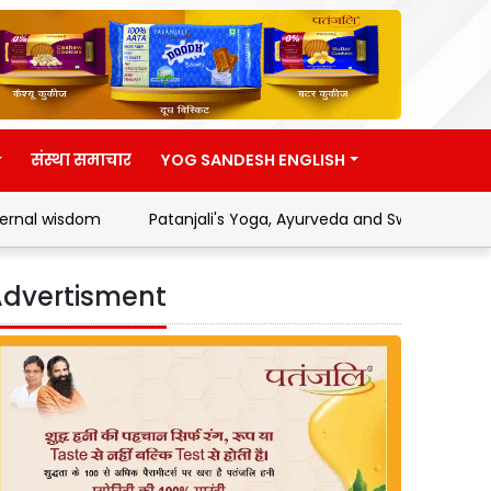
संस्था समाचार
YOG SANDESH ENGLISH
Patanjali's Yoga, Ayurveda and Swadeshi Movement
A
dvertisment