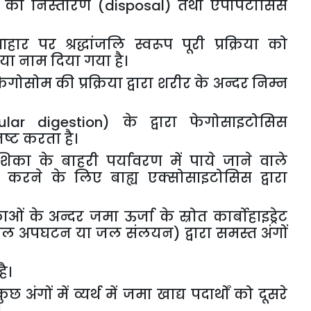
को
निस्तारण
(disposal)
तथा
एपोपटोसिस
आहार
पर
श्रद्धांजलि
स्वरूप
पूरी
प्रक्रिया
को
या
नाम
दिया
गया
है।
ेगोसोम
की
प्रक्रिया
द्वारा
शरीर
के
अन्दर
निम्न
ular digestion)
के
द्वारा
फेगोसाइटोसिस
ष्ट
करता
है।
शिका
के
बाहरी
पर्यावरण
में
पाये
जाने
वाले
करने
के
लिए
बाह्य
एक्सोसाइटोसिस
द्वारा
ाओं
के
अन्दर
जमा
ऊर्जा
के
स्रोत
कार्बोहाइड्रेट
जल
अपघटन
या
जल
संलयन
)
द्वारा
समस्त
अंगों
है।
कुछ
अंगों
में
व्यर्थ
में
जमा
खाद्य
पदार्थों
को
दूसरे