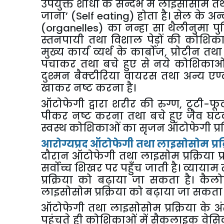
उपर्युक्त
शोधों
के
सन्दर्भ
में
लाइसोसोम
त
जाना
’
(Self eating)
होता
है।
सेल
के
अन्
(organelles)
का
नन्हा
सा
थैलीनुमा
पु
स्तनपायी
तथा
विशाल
पेड़ों
की
कोशिका
मुख्य
कार्य
व्यर्थ
के
कार्बोज
,
प्रोटीन
तथा
पचाकर
तथा
बचे
हुए
से
नये
कोशिकाओ
दुश्मन
बैक्टीरिया
वायरस
तथा
अन्य
एण्
खाकर
नष्ट
करना
है।
ऑटोफेगी
द्वारा
शरीर
की
रुग्ण
,
टूटी
-
फू
पीकर
नष्ट
करना
तथा
बचे
हुए
जैव
घटक
स्वस्थ
कोशिकाओं
का
सृजन
ऑटोफेगी
प्
आरोग्यप्रद
ऑटोफेगी
तथा
लाइसोसोम
प्र
दौरान
ऑटोफेगी
तथा
लाइसोम
प्रक्रिया
प
सर्वोच्च
शिखर
पर
पहुँच
जाती
है।
व्यायाम
प्रक्रिया
को
बढ़ाया
जा
सकता
है।
कैलो
लाइसोसोम
प्रक्रिया
को
बढ़ाया
जा
सकता
ऑटोफेगी
तथा
लाइसोसोम
प्रक्रिया
के
अं
पहुंचते
ही
कोशिकाओं
में
सैकलाइक
वेसि