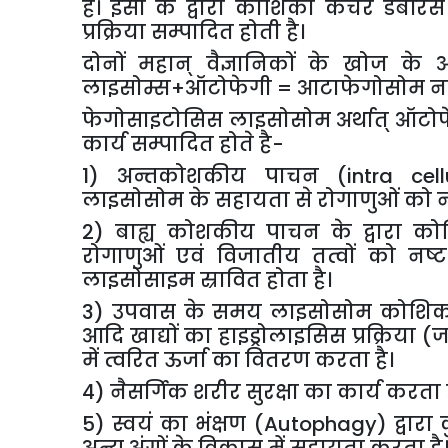
हैं।
इसी
के
द्वारा
कोशिका
कचरे
डेबरिस
प्रक्रिया
सम्पादित
होती
है।
दोनों
महान्
वैज्ञानिकों
के
खोज
के
लाइसोम्स
+
ऑटोफेगी
=
आटाफेगोसोम
न
फेगोसाइटोसिस
लाइसोसोम
अर्थात्
ऑटोफ
कार्य
सम्पादित
होते
है
-
1)
अन्तकोशकीय
पाचन
(intra cell
लाइसोसोम
के
सहायता
से
रोगाणुओं
को
न
2)
बाह्य
कोशकीय
पाचन
के
द्वारा
को
रोगाणुओं
एवं
विजातीय
तत्वों
को
नष्ट
लाइसोसाइम
स्रावित
होता
है।
3)
उपवास
के
समय
लाइसोसोम
कोशिक
आदि
खाद्यों
का
हाइड्रोलाइसिस
प्रक्रिया
(
में
त्वरित
ऊर्जा
का
वितरण
करता
है।
4)
नैसर्गिक
शरीर
सुरक्षा
का
कार्य
करता
5)
स्वयं
का
भंक्षण
(Autophagy)
द्वारा