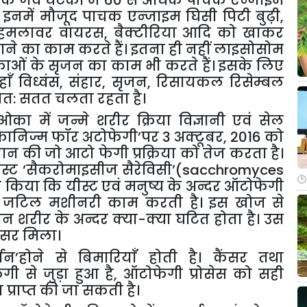
के
जैव
घटकों
में
60
से
अधिक
पाचक
एन्जाईम
इनमें
मौजूद
पाचक
एन्जाइम
घिसी
पिटी
बुढ़ी
,
हमलावर
वायरस
,
बैक्टीरिया
आदि
को
खाकर
ाने
का
काम
करते
हैं।
इतना
ही
नहीं
लाइसोसोम
ाओं
के
सृजन
का
काम
भी
करते
हैं।
इसके
लिए
ाँ
विध्वंस
,
संहार
,
सृजन
,
रिसायकल
रिसेम्बल
वत
:
सतत
चलता
रहता
है।
ुओका
में
जन्मे
शरीर
क्रिया
विज्ञानी
एवं
सेल
कानिज्म
फॉर
अटोफेगी
’
पर
3
अक्टूबर
, 2016
को
चान
की
जो
आटो
फेगी
प्रक्रिया
को
तेज
करता
है।
स्ट
‘
सैकरोमाइसीज
सैरेविसी
’
(sacchromyces
त
किया
कि
यीस्ट
एवं
मनुष्य
के
अन्दर
ऑटोफेगी
जटिल
मशीनरी
काम
करती
है।
इस
खोज
से
ान
शरीर
के
अन्दर
क्या
-
क्या
घटित
होता
है।
उस
सर
मिला।
्तन
’
होने
से
बिमारियाँ
होती
है।
कैंसर
तथा
ेगी
से
जुड़ा
हुआ
है
,
ऑटोफेगी
प्रोसेस
को
सही
य
प्राप्त
की
जा
सकती
है।