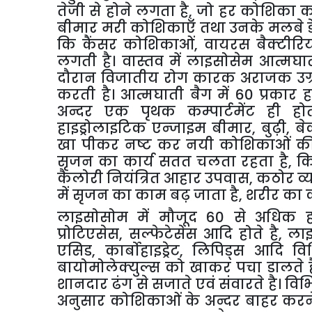
तेजी
से
होने
लगता
है
,
जो
हर
कोशिका
क
बीमार
मरी
कोशिकाएँ
तथा
उनके
मलबे
कि
कैंसर
कोशिकाओं
,
वायरस
बैक्टीरि
लगती
है।
वास्तव
में
लाइसोसेम
आत्मघा
दौरान
विजातीय
रोग
कारक
अराजक
उग
करती
है।
आत्मघाती
बैग
में
60
प्रकार
ह
अन्दर
एक
पृथक
कम्पार्टमेंट
ही
हो
हाइड्रोलाइटिक
एन्जाइम
बीमार
,
बुढ़ी
,
बे
खा
पीकर
नष्ट
कर
नयी
कोशिकाओं
क
सृजन
का
कार्य
सतत
चलता
रहता
है
,
कि
कैलोरी
नियंत्रित
आहार
उपवास
,
कठोर
व्
में
सृजन
का
काम
बढ़
जाता
है
,
शरीर
का
लाइसोसोम
में
मौजूद
60
से
अधिक
प्रोटिएसेस
,
सल्फेटेसेस
आदि
होते
है
,
ला
एसिड
,
कार्बोहाइड्रेट
,
लिपिड्स
आदि
वि
बायोमोलेक्युल्स
को
खाकर
पचा
डालते
शानदार
ढंग
से
सजाते
एवं
संवारते
है।
विभ
अनुसार
कोशिकाओं
के
अन्दर
बाहर
करन