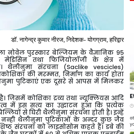
डॉ
.
नागेन्द्र
कुमार
नीरज
,
निदेशक
-
योगग्राम
,
हरिद्वार
ला
नोवेल
पुरस्कार
बेल्जियम
के
वैज्ञानिक
95
मेडिसिन
तथा
फिजियोलॉजी
के
क्षेत्र
में
।
थैलीनुमा
संरचना
(Saclike vescicles)
कोशिका
की
मरम्मत
,
निर्माण
का
कार्य
होता
ोनुमा
पुटिकाएं
एक
दूसरे
से
आपस
में
मिलकर
E
है।
जिसमें
कोशिका
द्रव्य
तथा
न्यूक्लियस
आदि
त्व
में
इस
सत्य
का
उद्घाटन
हुआ
कि
प्रत्येक
िल्लियों
से
घिरी
थैलीनुमा
संरचना
होती
है।
इन्हें
W
at
नन्ही
थैलीनुमा
पुटिकाओं
के
अन्दर
कुछ
जैव
yo
शिष्ठ
संरचना
को
लाइसोसोम
कहते
हैं।
डबे
की