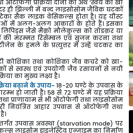
था
ऑटोफेगी
प्रक्रिया
दोनों
का
अर्थ
‘
स्वयं
को
खा
दर
ही
झिल्ली
में
बन्द
लाइसोसोम
जैविक
घटकों
टिका
सैक
लाइक
वेसिकल्स
होता
है।
यह
यीस्ट
ओं
में
अलग
-
अलग
आकारों
के
होते
हैं।
इसका
लिपिड्स
जैसे
मैक्रो
मौलेकुल्स
को
तोडक़र
या
ं
की
मरम्मत
रिसेम्बल
एवं
सृजन
करना
तथा
टीजेन
के
हमले
के
प्रत्युत्तर
में
उन्हें
चटकर
का
टी
कोशिका
तथा
कोशिका
जैव
कचरे
को
खा
-
ों
से
स्वस्थ
एवं
उपयोगी
जैव
रसायनों
से
नयी
रक्रिया
का
मुख्य
लक्ष्य
है।
क्रिया
बढ़ाने
के
उपाय
-
18-20
घण्टे
के
उपवास
के
्रारम्भ
हो
जाती
है।
58
से
72
घण्टे
में
यह
प्रक्रिया
तथा
प्राणायाम
से
भी
ऑटोफेगी
तथा
लाइसोसोम
री
नियंत्रित
आहार
उपवास
से
ऑटोफेगी
तथा
है।
तर्गत
उपवास
अवस्था
(starvation mode)
पर
कल्स
लाइसोम
डाइजेस्टिव
एन्जाइम
का
निर्माण