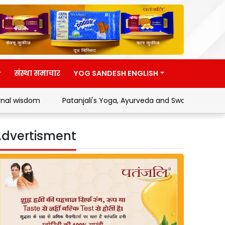
संस्था समाचार
YOG SANDESH ENGLISH
Patanjali's Yoga, Ayurveda and Swadeshi Movement
A
dvertisment