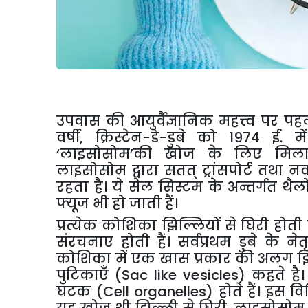
उपवास
की
आयुर्वैज्ञानिक
महत्त्व
पर
पह
वर्षी
,
क्रिस्टेन
-
डे
-
डुबे
को
1974
ई
.
में
‘
लाइसोसोम
’
की
खोज
के
लिए
मिला
लाइसोसोम
द्वारा
सतत्
ट्रांसपोर्ट
तथा
नव
रहता
है।
ये
सेल
सिस्टम
के
अन्तर्गत
थैल
फ्यूज
भी
हो
जाती
हैं।
प्रत्येक
कोशिका
झिल्लियों
से
घिरी
होती
संरचनाए
होती
हैं।
सर्वप्रथम
डुबे
के
नेतृ
कोशिका
में
एक
खास
प्रकार
की
अलग
झ
पुटिकाएँ
(Sac like vesicles)
कहते
है।
घटक
(Cell organelles)
होते
हैं।
इस
वि