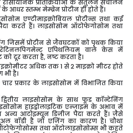
य
रासायनिक
प्रतिक्रियाओं
के
संतुलन
संचालन
ं
के
आधर
स्तम्भ
मेम्ब्रेन
प्रोटीन
ही
होते
हैं।
इसोसोम
एण्टीमाइक्रोबियल
प्रोटीन्स
तथा
कई
पैदा
करते
हैं।
लाइसोसोम
ऑटोफेगोसोम
तथा
ंग
जिसमें
प्रोटीन
से
जैवघटकों
को
पृथक
किया
रेटिनलपिगमेन्ट
एपिथलियम
वाले
केस
में
ट
को
दूर
करता
है
,
नष्ट
करता
है।
इक्रोमीटर
अधिक
तक
1
से
2
माइक्रो
मीटर
होते
ग
भी
है।
चार
प्रकार
के
लाइसोसोम
में
विभाजित
किया
द्वितीय
लाइसोसोम
के
साथ
फूड
कॉन्टेनिंग
इसोसोम
हाइड्रोलाइटिक
एन्जाइम
के
अभाव
में
ा
अन्य
आटोइम्यून
डिजीज
पैदा
करते
हैं।
जैसे
यूअल
बॉडी
है
जो
एजिंग
का
कारण
है।
चौथा
टोफेगोसोम्स
तथा
ऑटोलाइसोसोम्स
भी
कहते