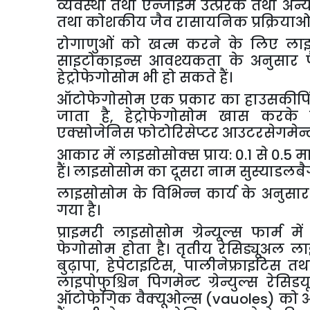
व्यवस्था
तथा
एन्जाइम
उत्प्रेरक
तथा
अन्
तथा
कोशकीय
जैव
रासायनिक
प्रक्रियाओ
रोगाणुओं
को
खत्म
करने
के
लिए
ला
साइटोकाइन्स
आवश्यकता
के
अनुसार
हेट्रोफेगोसोम
भी
हो
सकते
हैं।
ऑटोफेगोसोम
एक
प्रकार
का
हाउसकीपि
जाता
है
,
हेट्रोफेगोसोम
खास
करके
एक्सोजेनिस
फोटोरिसेप्टर
आउटरसेगमेन्
आकार
में
लाइसोसोक्स
प्राय
: 0.1
से
0.5
मा
हैं।
लाइसोसोम
का
दूसरा
नाम
सुस्याडलबै
लाइसोसोम
के
विभिन्न
कार्य
के
अनुसार
गया
है।
प्राइमरी
लाइसोसोम
ग्रेन्यूल्स
फार्म
में
फेगोसोम
होता
है।
तृतीय
रेसिड्यूअल
ला
बुढ़ापा
,
हेपेटाइटिस
,
पालीनेफ्राइटिस
तथ
लाइपोफुश्चिन
पिगमेन्ट
ग्रेन्युल्स
रेसिड
ऑटोफेगिक
वैक्यूओल्स
(vauoles)
को
ऑ