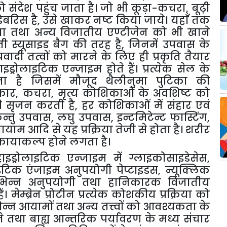
ो
संदेश
पहुंच
जाता
है।
जो
भी
कूड़ा
-
कचरा
,
बूढ़ी
डेबरिस
है
,
उसे
खाकर
नष्ट
किया
जाये।
यहाँ
तक
या
तथा
अन्य
विजातीय
एण्टीजेन
को
भी
खाने
ती
स्यूसाइड
बैग
की
तरह
है
,
जिनमें
उपवास
के
्रवादी
तत्वों
को
मारने
के
लिए
ही
प्रकृति
तैयार
ाइड्रोलाइटिक
एन्जाइम
होते
हैं।
प्रत्येक
सेल
के
ता
है
जिसमें
मौजूद
थैलीनुमा
पुटिका
की
कार
,
कचरा
,
मृत्य
कोशिकाओं
के
अवशिष्ट
को
ी
सृजन
करती
है
,
हर
कोशिकाओं
में
संहार
एवं
न्तु
उपवास
,
लघु
उपवास
,
इन्टमिटेन्ट
फास्टिंग
,
यायाम
आदि
से
यह
प्रक्रिया
तेजी
से
होता
है।
शरीर
कायाकल्प
होने
लगता
है।
हाइड्रोलाइटिक
एन्जाइम
में
ग्लाइकोसाइडेसेस
,
इटिक
एंजाइम
अनुपयोगी
पेप्टाइडस
,
न्यूक्लिक
भिन्न
अनुपयोगी
तथा
हानिकारक
विजातीय
हैं।
मेम्ब्रेन
प्रोटीन
प्रत्येक
कोशकीय
प्रक्रिया
को
िन्न
आयामों
तथा
अन्य
तत्त्वों
को
आवश्यकता
के
े
तथा
बाह्य
आन्तरिक
पर्यावरण
के
मध्य
संचार