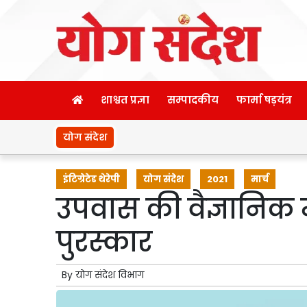
शाश्वत प्रज्ञा
सम्पादकीय
फार्मा षड़यंत्र
योग संदेश
इंटिग्रेटेड थेरेपी
योग संदेश
2021
मार्च
उपवास की वैज्ञानिक म
पुरस्कार
By
योग संदेश विभाग