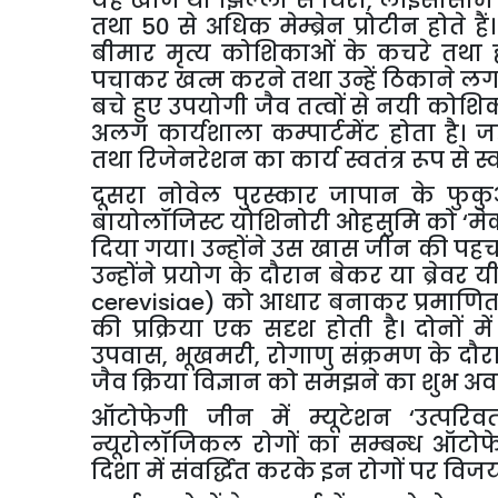
यह
खोज
थी
झिल्ली
से
घिरी
,
लाइसोसोम
तथा
50
से
अधिक
मेम्ब्रेन
प्रोटीन
होते
हैं।
बीमार
मृत्य
कोशिकाओं
के
कचरे
तथा
पचाकर
खत्म
करने
तथा
उन्हें
ठिकाने
लग
बचे
हुए
उपयोगी
जैव
तत्वों
से
नयी
कोशिक
अलग
कार्यशाला
कम्पार्टमेंट
होता
है।
जह
तथा
रिजेनरेशन
का
कार्य
स्वतंत्र
रूप
से
स्
दूसरा
नोवेल
पुरस्कार
जापान
के
फुक
बायोलॉजिस्ट
योशिनोरी
ओहसुमि
को
‘
मे
दिया
गया।
उन्होंने
उस
खास
जीन
की
पह
उन्होंने
प्रयोग
के
दौरान
बेकर
या
ब्रेवर
यी
cerevisiae)
को
आधार
बनाकर
प्रमाणि
की
प्रक्रिया
एक
सदृश
होती
है।
दोनों
में
उपवास
,
भूखमरी
,
रोगाणु
संक्रमण
के
दौर
जैव
क्रिया
विज्ञान
को
समझने
का
शुभ
अव
ऑटोफेगी
जीन
में
म्यूटेशन
‘
उत्परिवर
न्यूरोलॉजिकल
रोगों
का
सम्बन्ध
ऑटोफ
दिशा
में
संवर्द्धित
करके
इन
रोगों
पर
विज