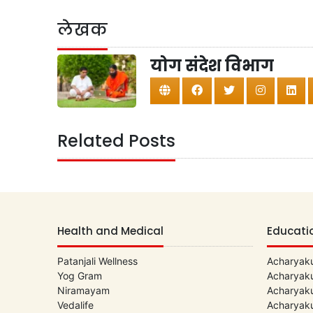
लेखक
योग संदेश विभाग
Related Posts
Health and Medical
Educati
Patanjali Wellness
Acharyaku
Yog Gram
Acharyaku
Niramayam
Acharyaku
Vedalife
Acharyaku