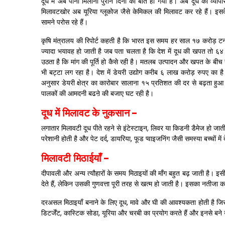
दूध में अब पानी मिलाना पुराने दिनों की बात हो गयी है। अब दूध का व्या
मिलावटखोर अब यूरिया ग्लूकोज जैसे केमिकल की मिलावट कर रहे हैं। इसके
सामने परोस रहे हैं।
कृषि मंत्रालय की रिपोर्ट कहती है कि भारत इस समय हर साल १७ करोड़ टन
ज्यादा भयावह हो जाती है जब पता चलता है कि देश में दूध की खपत तो ६४ 
उठता है कि मांग की पूर्ति हो कैसे रही है। मतलब उत्पादन और खपत के बीच
भी बट्टा लग रहा है। देश में डेयरी उद्योग करीब ६ लाख करोड़ रुपए का है
अनुसार डेयरी क्षेत्र का कारोबार सालाना १५ प्रतिशत की दर से बढ़ता ह
पालकों की आमदनी बढऩे की बजाए घट रही है।
दूध में मिलावट के नुकसान
-
लगातार मिलावटी दूध पीते रहने से इंटेस्टाइन
,
लिवर या किडनी डैमेज हो जाती
परेशानी होती है और पेट दर्द
,
डायरिया
,
फूड प्वाइजनिंग जैसी समस्या बच्चों मे
मिलावटी मिठाईयाँ
-
दीपावली और अन्य त्यौहारों के समय मिठाइयों की माँग बहुत बढ़ जाती है। इ
देते हैं
,
लेकिन उसकी गुणवत्ता पूरी तरह से खत्म हो जाती है। इसका नतीजा कई 
दरअसल मिठाइयाँ बनाने के लिए दूध
,
मावे और घी की आवश्यकता होती है जिस
डिटर्जेंट
,
कास्टिक सोडा
,
यूरिया और चरबी का प्रयोग करते हैं और इनसे बने उत्