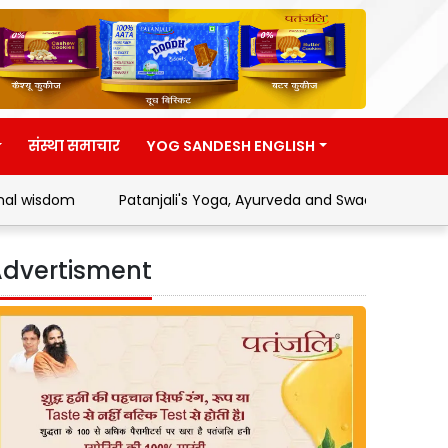
संस्था समाचार
YOG SANDESH ENGLISH
Patanjali's Yoga, Ayurveda and Swadeshi Movement
Ad
dvertisment