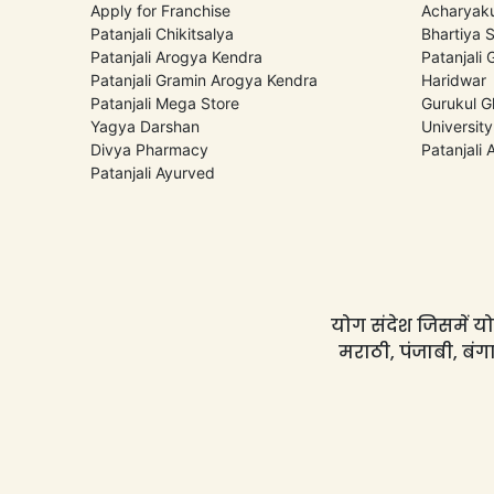
Apply for Franchise
Acharyaku
Patanjali Chikitsalya
Bhartiya 
Patanjali Arogya Kendra
Patanjali
Patanjali Gramin Arogya Kendra
Haridwar
Patanjali Mega Store
Gurukul G
Yagya Darshan
University
Divya Pharmacy
Patanjali
Patanjali Ayurved
योग संदेश जिसमें योग
मराठी, पंजाबी, बंगा