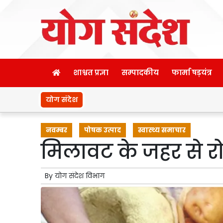
शाश्वत प्रज्ञा
सम्पादकीय
फार्मा षड़यंत्र
योग संदेश
नवम्बर
पोषक उत्पाद
स्वास्थ्य समाचार
मिलावट के जहर से रो
By
योग संदेश विभाग