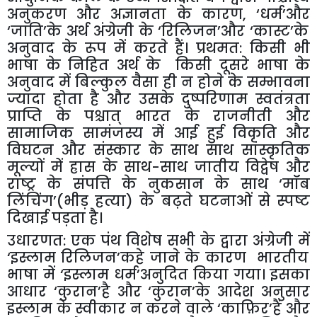
अनुकरण
और
अज्ञानता
के
कारण
, ‘
धर्म
’
और
‘
जाति
’
के
अर्थ
अंग्रेजी
के
‘
रिलिजन
’
और
‘
कास्ट
’
के
अनुवाद
के
रूप
में
करते
हैं।
प्रथमत
:
किसी
भी
भाषा
के
निहित
अर्थ
के
किसी
दूसरे
भाषा
के
अनुवाद
में
बिल्कुल
वैसा
ही
न
होने
के
सम्भावना
ज्यादा
होता
है
और
उसके
दुष्परिणाम
स्वतंत्रता
प्राप्ति
के
पश्चात्
भारत
के
राजनीती
और
सामाजिक
सामंजस्य
में
आई
हुई
विकृति
और
विघटन
और
संस्कार
के
साथ
साथ
सांस्कृतिक
मूल्यों
में
ह्रास
के
साथ
-
साथ
जातीय
विद्वेष
और
राष्ट्र
के
संपत्ति
के
नुकसान
के
साथ
‘
मॉब
लिंचिंग
’
(
भीड़
हत्या
)
के
बढ़ते
घटनाओं
से
स्पष्ट
दिखाई
पड़ता
है।
उधारणत
:
एक
पंथ
विशेष
सभी
के
द्वारा
अंग्रेजी
में
‘
इस्लाम
रिलिजन
’
कहे
जाने
के
कारण
भारतीय
भाषा
में
‘
इस्लाम
धर्म
’
अनुदित
किया
गया।
इसका
आधार
‘
कुरान
’
है
और
‘
कुरान
’
के
आदेश
अनुसार
इस्लाम
के
स्वीकार
न
करने
वाले
‘
काफ़िर
’
हैं
और