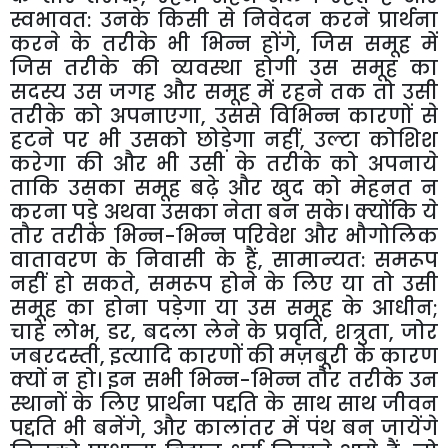
स्वभावत
:
उनके
किसी
से
निवेदन
करने
प्रार्थना
करने
के
तरीके
भी
भिन्न
होंगे
,
जिस
समूह
में
जिस
तरीके
की
व्यवस्था
होगी
उस
समूह
का
सदस्य
उस
जगह
और
समूह
में
रहने
तक
तो
उसी
तरीके
को
अपनाएगा
,
उससे
विभिन्न
कारणों
से
हटने
पर
भी
उसको
छोड़ेगा
नहीं
,
उल्टा
कोशिश
करेगा
की
और
भी
उसी
के
तरीके
को
अपनाये
ताकि
उसका
समूह
बढ़े
और
खुद
को
मेहनत
न
करना
पड़े
अथवा
उसका
नेता
बन
सके।
क्योंकि
ये
तौर
तरीके
भिन्न
-
भिन्न
परिवेश
और
भौगोलिक
वातावरण
के
निवासी
के
हैं
,
सामान्यत
:
समरूप
नहीं
हो
सकते
,
समरूप
होने
के
लिए
या
तो
उसी
समूह
का
होना
पड़ेगा
या
उस
समूह
के
आधीन
;
चाहे
लोभ
,
डर
,
बदला
लेने
के
प्रवृति
,
शत्रुता
,
जोर
जबरदस्ती
,
इत्यादि
कारणों
की
मज़बूरी
के
कारण
क्यों
न
हो।
इन
सभी
भिन्न
-
भिन्न
तौर
तरीके
उन
स्थानों
के
लिए
प्रार्थना
पद्दति
के
साथ
साथ
जीवन
पद्दति
भी
बनेंगे
,
और
कालांतर
में
पंथ
बन
जायेंगे