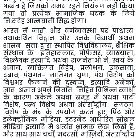
षड्यंत्र
है
जिसको
समय
रहते
नियंत्रण
नहीं
किया
गया
तो
प्रत्येक
सामाजिक
घटक
के
लिये
नि
:
संदेह
आत्मघाती
सिद्ध
होगा।
भारत
में
जाती
और
वर्णव्यवस्था
पर
पाश्चात्य
तथाकथित
विद्वान
और
उनके
विद्यार्थी
अथवा
शासन
सत्ता
द्वारा
स्थापित
विश्वविद्यालय
,
शैक्षिक
संस्थान
के
इतिहासकार
,
प्रोफेसर
,
व्याख्याता
,
विश्लेषक
इत्यादि
अथवा
राजनेताओं
ने
,
स्वयं
के
अज्ञान
,
व्यक्तिगत
विद्वेष
,
प्रलोभन
,
उकसावा
,
दबाव
,
पंथगत
-
जातिगत
घृणा
,
पंथ
विशेष
को
विश्वभर
फैलाने
की
दुस्वप्न
,
इत्यादि
अनेकों
,
ज्ञात
-
अज्ञात
अपने
नितांत
-
निहित
विभिन्न
स्वार्थों
के
कारण
अकेले
अथवा
समूह
में
अथवा
पार्टी
विशेष
,
पन्थ
विशेष
अथवा
अंतर्राष्ट्रीय
संगठन
विशेष
के
मंच
के
उपयोग
करते
हुए
,
प्रिंट
और
इलेक्ट्रॉनिक
मीडिया
,
इंटरनेट
आधारित
सोशल
मीडिया
इत्यादि
में
अत्यंत
भ्रामक
लेख
लिखे
हैं
,
और
साथ
साथ
चर्चों
,
मदरसों
,
मस्जिदों
,
अंतर्राष्ट्रीय