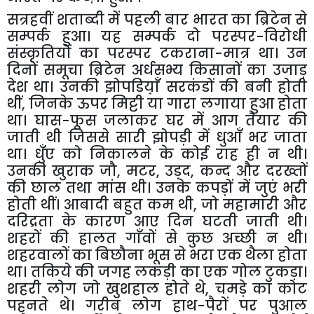
सत्रहवीं
शताब्दी
में
पहली
बार
भारत
का
ब्रिटेन
से
सम्पर्क
हुआ।
यह
सम्पर्क
दो
परस्पर
-
विरोधी
संस्कृतियों
का
परस्पर
टकराना
-
मात्र
था।
उन
दिनों
समूचा
ब्रिटेन
अर्धसभ्य
किसानों
का
उजाड़
देश
था।
उनकी
झोपडिय़ाँ
सरकंडों
की
बनी
होती
थीं
,
जिनके
ऊपर
मिट्टी
या
गारा
लगाया
हुआ
होता
था।
घास
-
फूस
जलाकर
घर
में
आग
तैयार
की
जाती
थी
जिससे
सारी
झोपड़ी
में
धुआँ
भर
जाता
था।
धुँए
को
निकालने
के
कोई
राह
ही
न
थी।
उनकी
खुराक
जौ
,
मटर
,
उड़द
,
कन्द
और
दरख्तों
की
छाल
तथा
मांस
थी।
उनके
कपड़ों
में
जुएं
भरी
होती
थीं।
आबादी
बहुत
कम
थी
,
जो
महामारी
और
दरिद्रता
के
कारण
आए
दिन
घटती
जाती
थी।
शहरों
की
हालत
गाँवों
से
कुछ
अच्छी
न
थी।
शहरवालों
का
बिछौना
भूस
से
भरा
एक
थैला
होता
था।
तकिये
की
जगह
लकड़ी
का
एक
गोल
टुकड़ा।
शहरी
लोग
जो
खुशहाल
होते
थे
,
चमड़े
का
कोट
पहनते
थे।
गरीब
लोग
हाथ
-
पैरों
पर
पुआल