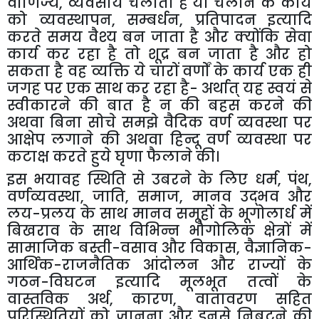
वाणिज्य
,
व्यवसाय
चलाता
है
या
चलाने
के
कार्य
को
व्यवस्थापन
,
सम्बर्धन
,
प्रतिपादन
इत्यादि
करते
समय
वैश्य
बन
जाता
है
और
क्योंकि
सेवा
कार्य
कर
रहा
है
तो
शूद्र
बन
जाता
है
और
हो
सकता
है
वह
व्यक्ति
ये
चारों
वर्णों
के
कार्य
एक
ही
जगह
पर
एक
साथ
कर
रहा
है
-
अर्थात्
यह
स्वयं
से
स्वीकारने
की
बात
है
न
की
बहस
करने
की
अथवा
बिना
सोचे
समझे
वैदिक
वर्ण
व्यवस्था
पर
आक्षेप
लगाने
की
अथवा
हिन्दू
वर्ण
व्यवस्था
पर
कटाक्ष
करते
हुये
घृणा
फैलाने
की।
इस
भयावह
स्थिति
से
उबरने
के
लिए
धर्म
,
पंथ
,
वर्णव्यवस्था
,
जाति
,
समाज
,
मानव
उद्भव
और
लय
-
प्रलय
के
साथ
मानव
समूहों
के
भूगोलार्ध
में
बिखराव
के
साथ
विभिन्न
भौगोलिक
क्षेत्रों
में
सामाजिक
बस्ती
-
वसाव
और
विकास
,
वैज्ञानिक
-
आर्थिक
-
राजनैतिक
आंदोलन
और
राज्यों
के
गठन
-
विघटन
इत्यादि
मूलभूत
तत्वों
के
वास्तविक
अर्थ
,
कारण
,
वातावरण
सहित
परिस्थितियों
को
जानना
और
इनसे
निबटने
की