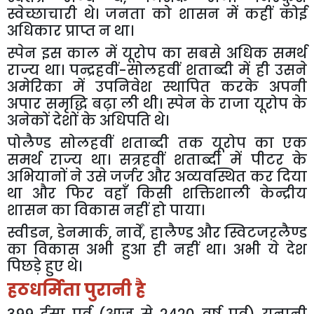
स्वेच्छाचारी
थे।
जनता
को
शासन
में
कहीं
कोई
अधिकार
प्राप्त
न
था।
स्पेन
इस
काल
में
यूरोप
का
सबसे
अधिक
समर्थ
राज्य
था।
पन्द्रहवीं
-
सोलहवीं
शताब्दी
में
ही
उसने
अमेरिका
में
उपनिवेश
स्थापित
करके
अपनी
अपार
समृद्धि
बढ़ा
ली
थी।
स्पेन
के
राजा
यूरोप
के
अनेकों
देशों
के
अधिपति
थे।
पोलैण्ड
सोलहवीं
शताब्दी
तक
यूरोप
का
एक
समर्थ
राज्य
था।
सत्रहवीं
शताब्दी
में
पीटर
के
अभियानों
ने
उसे
जर्जर
और
अव्यवस्थित
कर
दिया
था
और
फिर
वहाँ
किसी
शक्तिशाली
केन्द्रीय
शासन
का
विकास
नहीं
हो
पाया।
स्वीडन
,
डेनमार्क
,
नार्वें
,
हालैण्ड
और
स्विटजऱलैण्ड
का
विकास
अभी
हुआ
ही
नहीं
था।
अभी
ये
देश
पिछड़े
हुए
थे।
हठधर्मिता
पुरानी
है