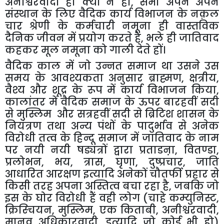
अनीश्वरवादी
ही
क्यों
न
हो
,
सभी
अपने
अपने
संस्थान
के
लिए
वैदिक
कार्य
विभाजन
के
नक़ल
चार
श्रेणी
के
कर्मचारी
नमूना
ही
वास्तविक
दैनिक
जीवन
में
प्रयोग
करते
हैं
,
भले
ही
जातिवाद
कहकर
मूल
नमूना
को
गाली
देते
हों।
वैदिक
काल
में
जो
उन्नत
समाज
था
उसने
उस
समय
के
आवश्यकता
अनुसार
ब्राह्मण
,
क्षत्रीय
,
वैश्य
और
शूद्र
के
रूप
में
कार्य
विभाजन
किया
,
कालांतर
में
वैदिक
समाज
के
ऊपर
बारहवीं
सदी
से
मुस्लिम
और
सत्रहवीं
सदी
से
ब्रिटिश
शासन
के
नियंत्रण
तथा
अन्य
पंथों
के
पादुर्भाव
से
अनेक
विरोधी
तत्व
के
हिन्दू
समाज
में
जातिवाद
के
नाम
पर
नयी
नयी
षड्यंत्रों
द्वारा
प्रताडऩा
,
वितण्डा
,
प्रलोभन
,
भय
,
त्रास
,
घृणा
,
दुष्प्रचार
,
जाति
आधारित
आरक्षण
इत्यादि
अनेकों
चौतर्फी
प्रहार
से
किसी
तरह
अपना
अस्तित्व
बचा
रहा
है
,
जबकि
जो
इस
के
घोर
विरोधी
हैं
वही
लोग
(
चाहे
कम्युनिस्ट
,
क्रिस्चियन
,
मुस्लिम
,
एक
किताबी
,
अनीश्वरवादी
,
मानव
अधिकारवादी
,
इत्यादि
जो
कोई
भी
हो
)