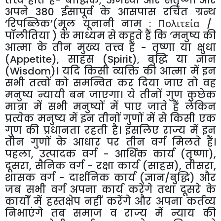
तत्त्व
होते
हैं
-
बौद्धिक
,
ऊर्जस्वी
और
सतृष्ण।
और
अपने
380
ईसापूर्व
के
आसपास
रचित
ग्रन्थ
‘
रिपब्लिक
’
(
मूल
यूनानी
नाम
:
Πολιτεία
/
पॉलीतिया
)
के
माध्यम
से
कहते
हैं
कि
‘
मनुष्य
की
आत्मा
के
तीन
मुख्य
तत्त्व
हैं
-
तृष्णा
या
क्षुधा
(Appetite)
,
साहस
(Spirit)
,
बुद्धि
या
ज्ञान
(Wisdom)
।
यदि
किसी
व्यक्ति
की
आत्मा
में
इन
सभी
तत्वों
को
समन्वित
कर
दिया
जाए
तो
वह
मनुष्य
न्यायी
बन
जाएगा।
ये
तीनों
गुण
कुछेक
मात्रा
में
सभी
मनुष्यों
में
पाए
जाते
हैं
लेकिन
प्रत्येक
मनुष्य
में
इन
तीनों
गुणों
में
से
किसी
एक
गुण
की
प्रधानता
रहती
है।
इसलिए
राज्य
में
इन
तीन
गुणों
के
आधार
पर
तीन
वर्ग
मिलते
हैं।
पहला
,
उत्पादक
वर्ग
-
आर्थिक
कार्य
(
तृष्णा
),
दूसरा
,
सैनिक
वर्ग
-
रक्षा
कार्य
(
साहस
),
तीसरा
,
शासक
वर्ग
-
दार्शनिक
कार्य
(
ज्ञान
/
बुद्धि
)
और
जब
सभी
वर्ग
अपना
कार्य
करेंगे
तथा
दूसरे
के
कार्यों
में
हस्तक्षेप
नहीं
करेंगे
और
अपना
कर्तव्य
निभाएंगे
तब
समाज
व
राज्य
में
न्याय
की