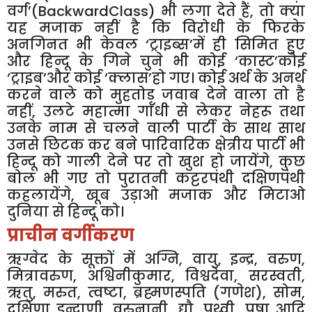
वर्ग
’
(BackwardClass)
भी
लगा
देते
हैं
,
तो
क्या
यह
मजाक
नहीं
है
कि
विरोधी
के
फिरके
अनगिनत
भी
केवल
‘
ट्राइब्स
’
में
ही
सिमित
हुए
और
हिन्दू
के
गिने
चुने
भी
कोई
‘
कास्ट
’
कोई
‘
ट्राइब
’
और
कोई
‘
क्लास
’
हो
गए।
कोई
अर्थ
के
अनर्थ
करने
वाले
को
मुहतोड़
जवाब
देने
वाला
तो
है
नहीं
,
उलटे
महात्मा
गाँधी
से
लेकर
नेहरू
तथा
उनके
नाम
से
चलने
वाली
पार्टी
के
साथ
साथ
उनसे
छिटक
कर
बने
पारिवारिक
क्षेत्रीय
पार्टी
भी
हिन्दू
को
गाली
देने
पर
तो
खुश
हो
जायेंगे
,
कुछ
बोल
भी
गए
तो
पुरातनी
कट्टरपंथी
दक्षिणपंथी
कहलायेंगे
,
खूब
उड़ाओ
मजाक
और
मिटाओ
दुनिया
से
हिन्दू
को।
प्राचीन
वर्गीकरण
ऋग्वेद
के
सूक्तों
में
अग्नि
,
वायु
,
इन्द्र
,
वरुण
,
मित्रावरुण
,
अश्विनीकुमार
,
विश्वदेवा
,
सरस्वती
,
ऋतु
,
मरुत
,
त्वष्टा
,
ब्रह्मणस्पति
(
गणेश
),
सोम
,
दक्षिणा
इन्द्राणी
,
वरुनानी
,
द्यौ
,
पृथ्वी
,
पूषा
आदि