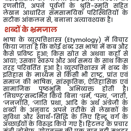
रणनीति
,
अपने
पूर्वजों
के
श्रुति
-
स्मृति
सहित
लेखन
आधारित
समसामयिक
परिस्थितियों
के
सटीक
आंकलन
से
,
बनाना
अत्यावश्यक
है।
शब्दों
के
भ्रमजाल
भाषा
के
व्युत्पत्तिशास्त्र
(
Etymology
)
में
विचार
किया
जाता
है
कि
कोई
शब्द
उस
भाषा
में
कब
और
कैसे
प्रविष्ट
हुआ
;
किस
स्रोत
से
अथवा
कहाँ
से
आया
;
उसका
स्वरूप
और
अर्थ
समय
के
साथ
किस
तरह
परिवर्तित
हुआ
है।
व्युत्पत्तिशास्त्र
में
शब्द
के
इतिहास
के
माध्यम
से
किसी
भी
राष्ट्र
,
प्रांत
एवं
समाज
की
भाषिक
,
सांस्कृतिक
,
ऐतिहासिक
एवं
सामाजिक
पृष्ठभूमि
अभिव्यक्त
होती
है।
‘
निघण्टु
’
सन्दर्भित
किये
बिना
‘
धर्म
, ‘
पन्थ
, ‘
जाती
,
‘
जनजाति
, ‘
जाति
प्रथा
,
आदि
के
अर्थ
अंग्रेजी
के
शब्दों
के
अनुवाद
अपने
तरीके
से
लेखकों
के
सुविधा
और
स्वार्थ
-
सिद्धि
के
लिए
हिन्दू
वर्ग
के
अच्छाईयों
के
विरुद्ध
किये
गए
हैं।
हिटलर
के
प्रचार