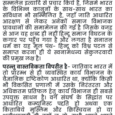
सम्मलेन
इत्यादि
से
प्रचार
किये
हैं
,
जिसमे
भारत
के
विभिन्न
कानूनों
के
साथ
-
साथ
भारत
का
संविधान
भी
सम्मिलित
है
,
जहाँ
जाति
आधारित
आरक्षण
से
लेकर
अनेकों
समाज
विभाजक
प्रावधानों
की
समामेलन
की
गई
है
जिसके
वजह
से
आज
यह
शब्द
ही
नहीं
हिन्दू
समाज
विघटन
के
कगार
पर
पहुँच
गया
है
और
लगता
है
सनातन
धर्म
का
यह
मूल
पंथ
-
हिन्दू
को
विश्व
पटल
से
समाप्त
करना
ही
ये
स्वनामधन्य
सेकुलरवादी
की
प्रमुख
लक्ष
है।
परन्तु
वास्तविकता
विपरीत
है
-
जातिवाद
भारत
में
तो
प्रारम्भ
से
ही
व्यवस्थित
कार्य
विभाजन
के
वैज्ञानिक
दृष्टिकोण
आधारित
था
,
क्योंकि
किसी
भी
विकसित
प्रणाली
में
उसके
निरंतरता
और
अधिकतम
प्रतिफल
हेतु
कार्य
विभाजन
ही
सबसे
उपयुक्त
साधन
है।
वर्ग
संघर्ष
के
सिद्धांत
पर
आधारित
कम्युनिस्ट
पद्दति
हो
अथवा
एक
किताबिये
मुस्लिम
और
क्रिस्चियन
हो
या