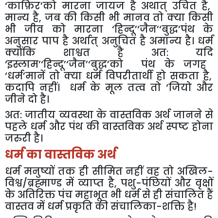
‘
काफ़िर
’
को
मारना
जायज
है
अथात्
उचित
है
,
मान्य
है
,
जब
की
किसी
भी
मानव
तो
क्या
किसी
भी
जीव
को
मारना
‘
हिन्दू
’
‘
जैन
’
‘
बुद्ध
’
पंथ
के
अनुसार
पाप
है
अर्थात्
अनुचित
है
अमान्य
है।
धर्म
क्योंकि
शाश्वत
है
अत
:
यदि
‘
इस्लाम
’
‘
हिन्दू
’
‘
जैन
’
‘
बुद्ध
’
को
पंथ
के
जगह
‘
धर्म
’
मानें
तो
क्या
धर्म
विपरीतार्थी
हो
सकता
है
,
कदापि
नहीं।
धर्म
के
मूल
तत्व
तो
‘
जियो
और
जीने
दो
है।
अत
:
जातीय
व्यवस्था
के
वास्तविक
अर्थ
जानने
से
पहले
धर्म
और
पंथ
की
वास्तविक
अर्थ
स्पष्ट
होना
जरुरी
है।
धर्म
का
वास्तविक
अर्थ
धर्म
मनुष्यों
तक
ही
सीमित
नहीं
वह
तो
अखिल
-
विश्व
/
ब्रह्माण्ड
में
व्याप्त
है
,
पशु
-
पंछियों
और
वृक्षों
के
अतिरिक्त
पंच
महाभूत
भी
धर्म
से
ही
संचालित
हैं
वास्तव
में
धर्म
प्रकृति
की
संचालिका
-
शक्ति
है
!