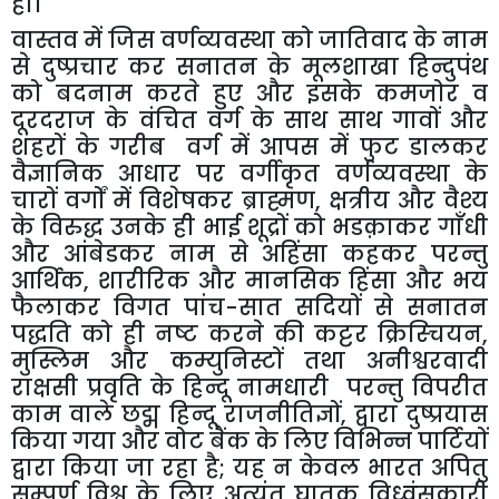
हो।
वास्तव
में
जिस
वर्णव्यवस्था
को
जातिवाद
के
नाम
से
दुष्प्रचार
कर
सनातन
के
मूलशाखा
हिन्दुपंथ
को
बदनाम
करते
हुए
और
इसके
कमजोर
व
दूरदराज
के
वंचित
वर्ग
के
साथ
साथ
गावों
और
शहरों
के
गरीब
वर्ग
में
आपस
में
फुट
डालकर
वैज्ञानिक
आधार
पर
वर्गीकृत
वर्णव्यवस्था
के
चारों
वर्गों
में
विशेषकर
ब्राह्मण
,
क्षत्रीय
और
वैश्य
के
विरुद्ध
उनके
ही
भाई
शूद्रों
को
भडक़ाकर
गाँधी
और
आंबेडकर
नाम
से
अहिंसा
कहकर
परन्तु
आर्थिक
,
शारीरिक
और
मानसिक
हिंसा
और
भय
फैलाकर
विगत
पांच
-
सात
सदियों
से
सनातन
पद्धति
को
ही
नष्ट
करने
की
कट्टर
क्रिस्चियन
,
मुस्लिम
और
कम्युनिस्टों
तथा
अनीश्वरवादी
राक्षसी
प्रवृति
के
हिन्दू
नामधारी
परन्तु
विपरीत
काम
वाले
छद्म
हिन्दू
राजनीतिज्ञों
,
द्वारा
दुष्प्रयास
किया
गया
और
वोट
बैंक
के
लिए
विभिन्न
पार्टियों
द्वारा
किया
जा
रहा
है
;
यह
न
केवल
भारत
अपितु
सम्पूर्ण
विश्व
के
लिए
अत्यंत
घातक
विध्वंसकारी