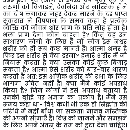
399
ईसा
पूर्व
(
आज
से
2420
वर्ष
पूर्व
)
यूनानी
तरुणों
को
बिगाडऩे
,
देवनिंदा
और
नास्तिक
होने
का
दोष
लगाकर
जहर
देकर
मारने
के
दंड
प्राप्त
सुकरात
ने
विषपान
के
समय
कहा
है
प्रत्येक
व्यक्ति
को
जीवन
और
प्राण
के
प्रति
मोह
होता
है।
भला
प्राण
देना
कौन
चाहता
है
?
किंतु
यह
उन
साधारण
लोगों
के
लिए
हैं
जो
लोग
इस
नश्वर
शरीर
को
ही
सब
कुछ
मानते
हैं।
आत्मा
अमर
है
फिर
इस
शरीर
से
क्या
डरना
?
हमारे
शरीर
में
जो
निवास
करता
है
क्या
उसका
कोई
कुछ
बिगाड़
सकता
है
?
आत्मा
ऐसे
शरीर
को
बार
-
बार
धारण
करती
है
अत
:
इस
क्षणिक
शरीर
की
रक्षा
के
लिए
भागना
उचित
नहीं
है।
क्या
मैंने
कोई
अपराध
किया
है
?
जिन
लोगों
ने
इसे
अपराध
बताया
है
उनकी
बुद्धि
पर
अज्ञान
का
प्रकोप
है।
मैंने
उस
समय
कहा
था
-
विश्व
कभी
भी
एक
ही
सिद्धांत
की
परिधि
में
नहीं
बाँधा
जा
सकता।
मानव
मस्तिष्क
की
अपनी
सीमाएँ
हैं।
विश्व
को
जानने
और
समझने
के
लिए
अपने
अंतस्
के
तम
को
हटा
देना
चाहिए।