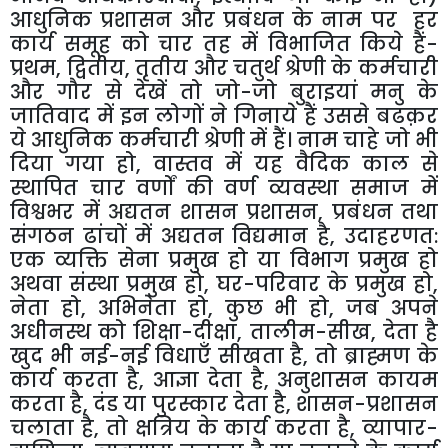
आधुनिक
प्रशासन
और
प्रबंधन
के
नाम
पर
हर
कार्य
समूह
को
चार
तह
में
विभाजित
किये
हैं
-
प्रथम
,
द्वितीय
,
तृतीय
और
चतुर्थ
श्रेणी
के
कर्मचारी
और
गौर
से
देखें
तो
जो
-
जो
बुराइयां
मनु
के
जातिवाद
में
इन
लोगों
ने
गिनाये
हैं
उससे
बढक़र
ये
आधुनिक
कर्मचारी
श्रेणी
में
हैं।
नाम
चाहे
जो
भी
दिया
गया
हो
,
वास्तव
में
यह
वैदिक
काल
से
स्थापित
चार
वर्णों
की
वर्ण
व्यवस्था
समाज
में
विश्वभर
में
अद्यतन
शासन
प्रशासन
,
प्रबंधन
तथा
संगठन
ढांचों
में
अद्यतन
विद्यमान
है
,
उदाहरणत
:
एक
व्यक्ति
सेना
प्रमुख
हो
या
विभाग
प्रमुख
हो
अथवा
संस्था
प्रमुख
हो
,
घर
-
परिवार
के
प्रमुख
हो
,
नेता
हो
,
अभिनेता
हो
,
कुछ
भी
हो
,
जब
अपने
अधीनस्थ
को
शिक्षा
-
दीक्षा
,
तालीम
-
सीख
,
देता
है
खुद
भी
नई
-
नई
विधाएँ
सीखता
है
,
तो
ब्राह्मण
के
कार्य
करता
है
,
आज्ञा
देता
है
,
अनुशासन
कायम
करता
है
,
दंड
या
पुरस्कार
देता
है
,
शासन
-
प्रशासन
चलाता
है
,
तो
क्षत्रिय
के
कार्य
करता
है
,
व्यापार
-