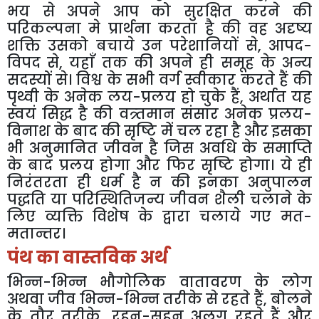
भय
से
अपने
आप
को
सुरक्षित
करने
की
परिकल्पना
मे
प्रार्थना
करता
है
की
वह
अदृष्य
शक्ति
उसको
बचाये
उन
परेशानियों
से
,
आपद
-
विपद
से
,
यहाँ
तक
की
अपने
ही
समूह
के
अन्य
सदस्यों
से।
विश्व
के
सभी
वर्ग
स्वीकार
करते
हैं
की
पृथ्वी
के
अनेक
लय
-
प्रलय
हो
चुके
हैं
,
अर्थात
यह
स्वयं
सिद्ध
है
की
वत्र्तमान
संसार
अनेक
प्रलय
-
विनाश
के
बाद
की
सृष्टि
में
चल
रहा
है
और
इसका
भी
अनुमानित
जीवन
है
जिस
अवधि
के
समाप्ति
के
बाद
प्रलय
होगा
और
फिर
सृष्टि
होगा।
ये
ही
निरंतरता
ही
धर्म
है
न
की
इनका
अनुपालन
पद्धति
या
परिस्थितिजन्य
जीवन
शैली
चलाने
के
लिए
व्यक्ति
विशेष
के
द्वारा
चलाये
गए
मत
-
मतान्तर।
पंथ
का
वास्तविक
अर्थ
भिन्न
-
भिन्न
भौगोलिक
वातावरण
के
लोग
अथवा
जीव
भिन्न
-
भिन्न
तरीके
से
रहते
हैं
,
बोलने
के
तौर
तरीके
,
रहन
-
सहन
अलग
रहते
हैं
और