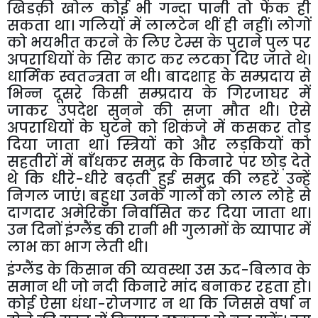
खिडक़ी
खोल
कोई
भी
गन्दा
पानी
तो
फेंक
ही
सकता
था।
गलियों
में
लालटेन
थीं
ही
नहीं।
लोगों
को
भयभीत
करने
के
लिए
टेम्स
के
पुराने
पुल
पर
अपराधियों
के
सिर
काट
कर
लटका
दिए
जाते
थे।
धार्मिक
स्वतन्त्रता
न
थी।
बादशाह
के
सम्प्रदाय
से
भिन्न
दूसरे
किसी
सम्प्रदाय
के
गिरजाघर
में
जाकर
उपदेश
सुनने
की
सजा
मौत
थी।
ऐसे
अपराधियों
के
घुटने
को
शिकंजे
में
कसकर
तोड़
दिया
जाता
था।
स्त्रियों
को
और
लड़कियों
को
सहतीरों
में
बाँधकर
समुद्र
के
किनारे
पर
छोड़
देते
थे
कि
धीरे
-
धीरे
बढ़ती
हुई
समुद्र
की
लहरें
उन्हें
निगल
जाएं।
बहुधा
उनके
गालों
को
लाल
लोहे
से
दागदार
अमेरिका
निर्वासित
कर
दिया
जाता
था।
उन
दिनों
इंग्लैंड
की
रानी
भी
गुलामों
के
व्यापार
में
लाभ
का
भाग
लेती
थी।
इंग्लैंड
के
किसान
की
व्यवस्था
उस
ऊद
-
बिलाव
के
समान
थी
जो
नदी
किनारे
मांद
बनाकर
रहता
हो।
कोई
ऐसा
धंधा
-
रोजगार
न
था
कि
जिससे
वर्षा
न