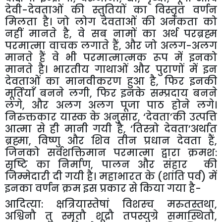
देवी
-
देवताओं
की
स्तुतियों
का
विस्तृत
वर्णन
मिलता
है।
जो
लोग
देवताओं
की
अनेकता
को
नहीं
मानते
है
,
वे
सब
नामों
का
अर्थ
परब्रह्म
परमात्मा
वाचक
लगाते
हैं
,
और
जो
अलग
-
अलग
मानते
हैं
वे
भी
परमात्मात्मक
रूप
में
इनको
मानते
है।
भारतीय
गाथाओं
और
पुराणों
में
इन
देवताओं
का
मानवीकरण
हुआ
है
,
फिर
इनकी
मूर्तियाँ
बनने
लगी
,
फिर
इनके
सम्प्रदाय
बनने
लगे
,
और
अलग
अलग
पूजा
पाठ
होने
लगे।
निरुक्तकार
यास्क
के
अनुसार
, ‘
देवता
’
की
उत्पत्ति
आत्मा
से
ही
मानी
गयी
है
, ‘
तिस्त्रो
देवता
’
अर्थात
ब्रह्मा
,
विष्णु
और
शिव
तीन
प्रधान
देवता
हैं
,
जिनको
सर्वशक्तिमान
परमात्मा
द्वारा
क्रमश
:
सृष्टि
का
निर्माण
,
पालन
और
संहार
की
जिम्मेदारी
दी
गयी
है।
महाभारत
के
(
शांति
पर्व
)
में
इनका
वर्णन
क्रम
इस
प्रकार
से
किया
गया
है
-
आदित्या
:
क्षत्रियास्तेषां
विशस्च
मरुतस्तथा
,
अश्विनौ
तु
स्मृतौ
शूद्रौ
तपस्युग्रे
समास्थितौ
,