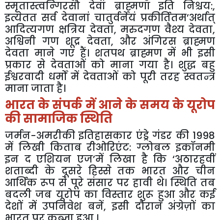
स्मृतास्त्वन्गिरसौ
देवा
ब्राह्मणा
इति
निश्चय
:,
इत्येतत
सर्व
देवानां
चातुर्वर्नेयं
प्रकीर्तितम
’
अर्थात्
आदित्यगण
क्षत्रिय
देवता
,
मरुदगण
वैश्य
देवता
,
अश्विनी
गण
शूद्र
देवता
,
और
अंगिरस
ब्राह्मण
देवता
माने
गए
हैं।
शतपथ
ब्राह्मण
में
भी
इसी
प्रकार
से
देवताओं
को
माना
गया
है।
शुद्ध
बहु
ईश्वरवादी
धर्मों
में
देवताओं
को
पूरी
तरह
स्वतन्त्र
माना
जाता
है।
भारत
के
संपर्क
में
आने
के
समय
के
यूरोप
की
सामाजिक
स्थिति
जर्मन
-
अमरीकी
इतिहासकार
एंड्रे
गंडर
की
1998
में
लिखी
किताब
रीओरिएंट
:
ग्लोबल
इकॉनमी
इन
द
एशियन
एज
’
में
लिखा
है
कि
‘
अठारहवीं
शताब्दी
के
दूसरे
हिस्से
तक
भारत
और
चीन
आर्थिक
रूप
से
पूरे
संसार
पर
हावी
थे।
स्थिति
तब
बदली
जब
यूरोप
का
विस्तार
शुरू
हुआ
और
कई
देशों
में
उपनिवेश
बनें
,
इसी
दौरान
अंग्रेज़ों
का
भारत
पर
कब्ज़ा
हुआ
।