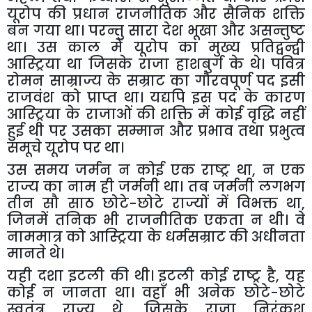
यूरोप
की
प्रधान
राजनीतिक
और
सैनिक
शक्ति
बन
गया
था।
परन्तु
सारा
देश
भूखा
और
असन्तुष्ट
था।
उस
काल
में
यूरोप
का
मुख्य
प्रतिद्वन्द्वी
आस्ट्रिया
था
जिसके
राजा
हाशबुर्ग
के
थे।
पवित्र
रोमन
साम्राज्य
के
सम्राट
का
गौरवपूर्ण
पद
इसी
राजवंश
को
प्राप्त
था।
यद्यपि
इस
पद
के
कारण
आस्ट्रिया
के
राजाओं
की
शक्ति
में
कोई
वृद्धि
नहीं
हुई
थी
पर
उसका
सम्मान
और
प्रभाव
तथा
प्रभुत्व
समूचे
यूरोप
पर
था।
उस
समय
जर्मन
न
कोई
एक
राष्ट्र
था
,
न
एक
राज्य
का
नाम
ही
जर्मनी
था।
तब
जर्मनी
लगभग
तीन
सौ
साठ
छोटे
-
छोटे
राज्यों
में
विभक्त
था
,
जिनमें
तनिक
भी
राजनीतिक
एकता
न
थी।
वे
नाममात्र
को
आस्ट्रिया
के
धर्मसम्राट
की
अधीनता
मानते
थे।
यही
दशा
इटली
की
थी।
इटली
कोई
राष्ट्र
है
,
यह
कोई
न
जानता
था।
वहाँ
भी
अनेक
छोटे
-
छोटे
स्वतंत्र
राज्य
थे
,
जिसके
राजा
निरंकुश