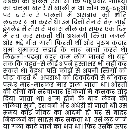
सडक़ों
की
हालत
ऐसी
थी
कि
पहियेदार
गाडिय़ों
का
चलना
खतरे
से
खाली
न
था
लोग
लद्दू
-
टट्टुओं
पर
दाएं
-
बाएं
पालनों
में
असबाब
की
भाँति
लदकर
यात्रा
करते
थे।
उन
दिनों
तेज़
से
तेज़
गाड़ी
इंगलैंड
में
तीस
से
पचास
मील
का
सफर
एक
दिन
में
तय
कर
सकती
थी।
अधनंगी
स्त्रियां
जंगली
और
भद्दे
गीत
गाती
फिरती
थीं
और
पुरुष
कटार
घुमा
-
घुमाकर
लड़ाई
के
नाच
नाचा
करते
थे।
लिखना
-
पढऩा
बहुत
कम
लोग
जानते
थे।
यहाँ
तक
कि
बहुत
-
से
लार्ड
अपने
हस्ताक्षर
भी
नहीं
कर
सकते
थे।
बहुधा
पति
कोड़ों
से
अपनी
स्त्रियों
को
पीटा
करते
थे।
अपराधी
को
टिकटिकी
से
बाँधकर
पत्थर
मार
-
मारकर
मार
डाला
जाता
था।
औरतों
की
टाँगों
को
सरेबाजार
शिकंजों
में
कसकर
तोड़
दिया
जाता
था।
शाम
होने
के
बाद
लंदन
की
गलियां
सूनी
,
डरावनी
और
अंधेरी
हो
जाती
थीं।
उस
समय
कोई
जीवट
का
आदमी
ही
घर
से
बाहर
निकलने
का
साहस
कर
सकता
था।
उसे
लुट
जाने
या
गला
काटे
जाने
का
भय
था।
फिर
उसके
ऊपर