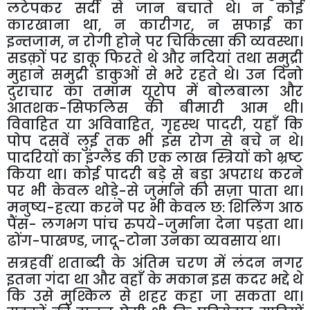
लटेपकर
सर्दी
से
जान
बचाते
थे।
न
कोई
कारखाना
था
,
न
कारीगर
,
न
सफाई
का
इन्तजाम
,
न
रोगी
होने
पर
चिकित्सा
की
व्यवस्था।
सडक़ों
पर
डाकू
फिरते
थे
और
नदियां
तथा
समुद्री
मुहाने
समुद्री
डाकुओं
से
भरे
रहते
थे।
उन
दिनो
दुराचार
का
तमाम
यूरोप
में
बोलबाला
और
आतशक
-
सिफलिस
की
बीमारी
आम
थी।
विवाहित
या
अविवाहित
,
गृहस्थ
पादरी
,
यहाँ
कि
पोप
दसवें
लुई
तक
भी
इस
रोग
से
बचे
न
थे।
पादरियों
का
इंग्लैंड
की
एक
लाख
स्त्रियों
को
भ्रष्ट
किया
था।
कोई
पादरी
बड़े
से
बड़ा
अपराध
करने
पर
भी
केवल
थोड़े
-
से
जुर्माने
की
सज़ा
पाता
था।
मनुष्य
-
हत्या
करने
पर
भी
केवल
छ
:
शिलिंग
आठ
पैंस
-
लगभग
पांच
रुपये
-
जुर्माना
देना
पड़ता
था।
ढोंग
-
पाखण्ड
,
जादू
-
टोना
उनका
व्यवसाय
था।
सत्रहवीं
शताब्दी
के
अंतिम
चरण
में
लंदन
नगर
इतना
गंदा
था
और
वहाँ
के
मकान
इस
कदर
भद्दे
थे
कि
उसे
मुश्किल
से
शहर
कहा
जा
सकता
था।