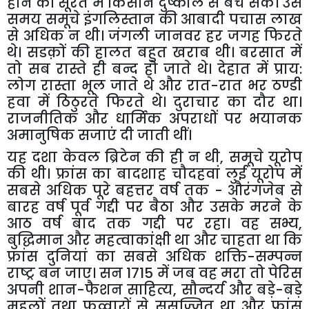
होने
की
सूरत
में
किसान
दुष्काल
से
बच
सकें।
उस
समय
समूचे
इंगलिस्तान
की
आबादी
पचास
लाख
से
अधिक
न
थी।
जंगली
जानवर
हर
जगह
फिरते
थे।
सडक़ों
की
हालत
बहुत
खराब
थी।
बरसात
में
तो
सब
रास्ते
ही
बन्द
हो
जाते
थे।
देहात
में
प्राय
:
लोग
रास्ता
भूल
जाते
थे
और
रात
-
रात
भर
ठण्डी
हवा
में
ठिठुरते
फिरते
थे।
दुराचार
का
दौर
था।
राजनीतिक
और
धार्मिक
अपराधों
पर
भयानक
अमानुषिक
सजाएं
दी
जाती
थीं।
यह
दशा
केवल
ब्रिटेन
की
ही
न
थी
,
समूचे
यूरोप
की
थी।
फ्रांस
का
बादशाह
चौदहवां
लुई
यूरोप
में
सबसे
अधिक
पूरे
बहत्तर
वर्ष
तक
-
औरंगजेब
से
बारह
वर्ष
पूर्व
गद्दी
पर
बैठा
और
उसके
मरने
के
आठ
वर्ष
बाद
तक
गद्दी
पर
रहा।
वह
सभ्य
,
बुद्धिमान
और
महत्वाकांक्षी
था
और
चाहता
था
कि
फ्रांस
दुनियां
का
सबसे
अधिक
शक्ति
-
सम्पन्न
राष्ट्र
बन
जाए।
सन
1715
में
जब
वह
मरा
तो
पेरिस
अपनी
शान
-
फैशन
साहित्य
,
सौन्दर्य
और
बड़े
-
बड़े
महलों
तथा
फव्वारों
से
सुसज्जित
था
और
फ्रांस