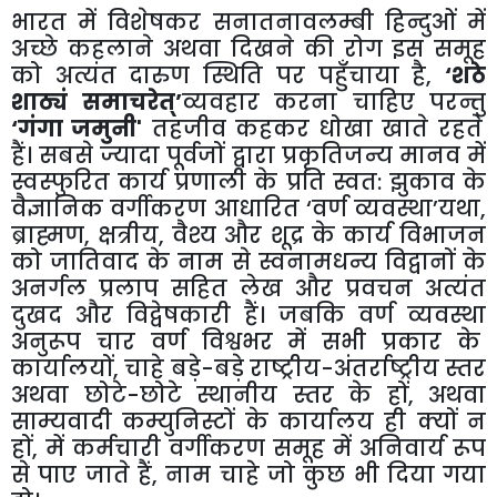
भारत
में
विशेषकर
सनातनावलम्बी
हिन्दुओं
में
अच्छे
कहलाने
अथवा
दिखने
की
रोग
इस
समूह
को
अत्यंत
दारुण
स्थिति
पर
पहुँचाया
है
,
‘
शठे
शाठ्यं
समाचरेत्
’
व्यवहार
करना
चाहिए
परन्तु
‘
गंगा
जमुनी
'
तहजीव
कहकर
धोखा
खाते
रहते
हैं।
सबसे
ज्यादा
पूर्वजों
द्वारा
प्रकृतिजन्य
मानव
में
स्वस्फुरित
कार्य
प्रणाली
के
प्रति
स्वत
:
झुकाव
के
वैज्ञानिक
वर्गीकरण
आधारित
‘
वर्ण
व्यवस्था
’
यथा
,
ब्राह्मण
,
क्षत्रीय
,
वैश्य
और
शूद्र
के
कार्य
विभाजन
को
जातिवाद
के
नाम
से
स्वनामधन्य
विद्वानों
के
अनर्गल
प्रलाप
सहित
लेख
और
प्रवचन
अत्यंत
दुखद
और
विद्वेषकारी
हैं।
जबकि
वर्ण
व्यवस्था
अनुरूप
चार
वर्ण
विश्वभर
में
सभी
प्रकार
के
कार्यालयों
,
चाहे
बड़े
-
बड़े
राष्ट्रीय
-
अंतर्राष्ट्रीय
स्तर
अथवा
छोटे
-
छोटे
स्थानीय
स्तर
के
हों
,
अथवा
साम्यवादी
कम्युनिस्टों
के
कार्यालय
ही
क्यों
न
हों
,
में
कर्मचारी
वर्गीकरण
समूह
में
अनिवार्य
रूप
से
पाए
जाते
हैं
,
नाम
चाहे
जो
कुछ
भी
दिया
गया