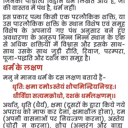
जिनको
पाश्चात्य
विद्वान
धर्म
लिखते
आये
हैं
,
जो
की
वास्तव
में
पंथ
है
,
धर्म
नहीं।
इस
प्रकार
पन्थ
किसी
एक
परलौकिक
शक्ति
,
या
उस
पारलौकिक
शक्ति
के
स्थान
विशेष
एवं
समूह
विशेष
के
अपनाये
गए
पंथ
अनुसार
बने
हुए
अवधारणा
के
अनुरूप
भिन्न
भिन्न
स्थान
के
एक
से
अधिक
शक्तियों
में
विश्वास
और
इसके
साथ
-
साथ
उसके
साथ
जुड़ी
रीति
,
रिवाज
,
परम्परा
,
पूजा
-
पद्धति
और
दर्शन
का
समूह
है।
धर्म
के
लक्षण
मनु
ने
मानव
धर्म
के
दस
लक्षण
बताये
हैं
-
धृति
:
क्षमा
दमोऽस्तेयं
शौचमिन्द्रियनिग्रह
:
।
धीर्विद्या
सत्यमक्रोधो
,
दशकं
धर्मलक्षणम्।।
अर्थात्
,
धृति
(
धैर्य
),
क्षमा
(
दूसरों
के
द्वारा
किये
गये
अपराध
को
माफ
कर
देना
,
क्षमाशील
होना
),
दम
(
अपनी
वासनाओं
पर
नियन्त्रण
करना
),
अस्तेय
(
चोरी
न
करना
),
शौच
(
अन्तरंग
और
बाह्य