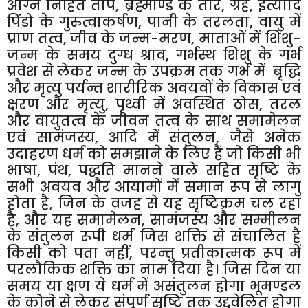
अग्नि
निहित
ताप
,
ब्रह्माण्ड
के
तारे
,
ग्रह
,
इत्यादि
पिंडो
के
गुरुत्वाकर्षण
,
पानी
के
तरलता
,
वायु
में
प्राण
तत्व
,
जीव
के
जन्म
-
मरण
,
माताओं
में
शिशु
-
जन्म
के
समय
दुग्ध
श्राव
,
गर्भस्थ
शिशु
के
गर्भ
प्रवेश
से
लेकर
जन्म
के
उपक्रम
तक
गर्भ
में
बृद्धि
और
मृत्यु
पर्यन्त
शारीरिक
अवयवों
के
विकास
एवं
क्षरण
और
मृत्यु
,
पृथ्वी
में
अवस्थित
ठोस
,
तरल
और
वायुतत्व
के
जीवन
तत्व
के
साथ
समामेलन
एवं
सामंजस्य
,
आदि
में
संतुलन
,
जैसे
अनेक
उदाहरण
धर्म
को
समझाने
के
लिए
हैं
जो
किसी
भी
भाषा
,
पंथ
,
पद्धति
मानने
वाले
सहित
सृष्टि
के
सभी
अवयव
और
आयामों
में
समान
रूप
से
लागु
होता
है
,
जिन
के
वजह
से
यह
सृष्टिक्रम
चल
रहा
है
,
और
यह
समामेलन
,
सामंजस्य
और
सम्मीलन
के
संतुलन
रूपी
धर्म
जिस
शक्ति
से
संचालित
है
किसी
को
पता
नहीं
,
परन्तु
प्रतीकात्मक
रूप
में
परलौकिक
शक्ति
का
नाम
दिया
है।
जिस
दिन
या
समय
या
क्षण
ये
धर्म
में
असंतुलन
होगा
भूमण्डल
के
कोने
से
लेकर
संपूर्ण
सृष्टि
तक
उद्दवेलित
होगा