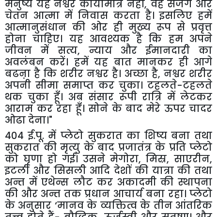
मनुष्य
यह
नश्वर
कायामात्र
नहीं
,
वह
सजग
और
चेतन
आत्मा
में
निवास
करता
है।
इसलिए
हमें
आत्मानुसंधान
की
ओर
ही
मुख्य
रूप
से
प्रवृत्त
होना
चाहिए।
यह
आवश्यक
है
कि
हम
अपने
जीवन
में
सत्य
,
न्याय
और
ईमानदारी
का
अवलंबन
करें।
हमें
यह
बात
मानकर
ही
आगे
बढऩा
है
कि
शरीर
नश्वर
है।
अच्छा
है
,
नश्वर
शरीर
अपनी
सीमा
समाप्त
कर
चुका।
टहलते
-
टहलते
थक
चुका
हूँ।
अब
संसार
रूपी
रात्रि
में
लेटकर
आराम
कर
रहा
हूँ।
सोने
के
बाद
मेरे
ऊपर
चादर
ओढा
देना।
"
404
ई
.
पू
.
में
प्लेटो
सुकरात
का
शिष्य
बना
तथा
सुकरात
की
मृत्यु
के
बाद
प्रजातंत्र
के
प्रति
प्लेटो
को
घृणा
हो
गई।
उसने
मेगोरा
,
मिस्र
,
साएरीन
,
इटली
और
सिसली
आदि
देशों
की
यात्रा
की
तथा
अन्त
में
एथेन्स
लौट
कर
अकादमी
की
स्थापना
की
और
अन्त
तक
प्रधान
आचार्य
बना
रहा।
प्लेटो
के
अनुसार
‘
मानव
के
व्यक्तित्व
के
तीन
आंतरिक