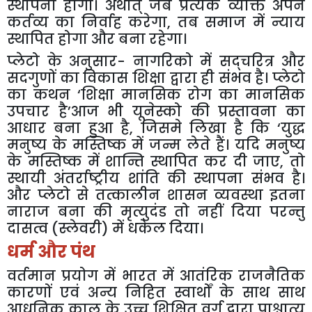
स्थापना
होगी।
अर्थात्
जब
प्रत्येक
व्यक्ति
अपने
कर्तव्य
का
निर्वाह
करेगा
,
तब
समाज
में
न्याय
स्थापित
होगा
और
बना
रहेगा।
प्लेटो
के
अनुसार
-
नागरिको
में
सद्चरित्र
और
सदगुणों
का
विकास
शिक्षा
द्वारा
ही
संभव
है।
प्लेटो
का
कथन
‘
शिक्षा
मानसिक
रोग
का
मानसिक
उपचार
है
’
आज
भी
यूनेस्को
की
प्रस्तावना
का
आधार
बना
हुआ
है
,
जिसमे
लिखा
है
कि
‘
युद्ध
मनुष्य
के
मस्तिष्क
में
जन्म
लेते
हैं।
यदि
मनुष्य
के
मस्तिष्क
में
शान्ति
स्थापित
कर
दी
जाए
,
तो
स्थायी
अंतर्राष्ट्रीय
शांति
की
स्थापना
संभव
है।
और
प्लेटो
से
तत्कालीन
शासन
व्यवस्था
इतना
नाराज
बना
की
मृत्युदंड
तो
नहीं
दिया
परन्तु
दासत्व
(
स्लेवरी
)
में
धकेल
दिया।
धर्म
और
पंथ
वर्तमान
प्रयोग
में
भारत
में
आतंरिक
राजनैतिक
कारणों
एवं
अन्य
निहित
स्वार्थों
के
साथ
साथ
आधुनिक
काल
के
उच्च
शिक्षित
वर्ग
द्वारा
पाश्चात्य