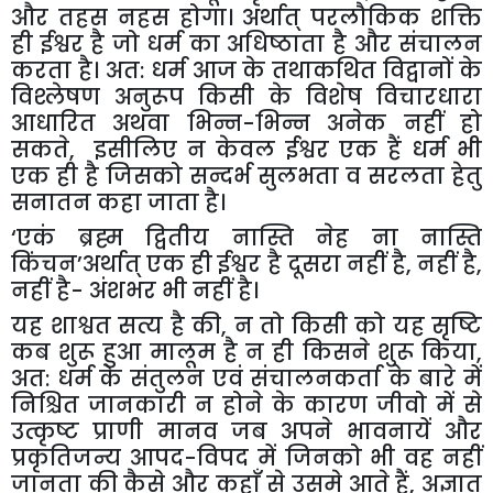
और
तहस
नहस
होगा।
अर्थात्
परलौकिक
शक्ति
ही
ईश्वर
है
जो
धर्म
का
अधिष्ठाता
है
और
संचालन
करता
है।
अत
:
धर्म
आज
के
तथाकथित
विद्वानों
के
विश्लेषण
अनुरूप
किसी
के
विशेष
विचारधारा
आधारित
अथवा
भिन्न
-
भिन्न
अनेक
नहीं
हो
सकते
,
इसीलिए
न
केवल
ईश्वर
एक
हैं
धर्म
भी
एक
ही
है
जिसको
सन्दर्भ
सुलभता
व
सरलता
हेतु
सनातन
कहा
जाता
है।
‘
एकं
ब्रह्म
द्वितीय
नास्ति
नेह
ना
नास्ति
किंचन
’
अर्थात्
एक
ही
ईश्वर
है
दूसरा
नहीं
है
,
नहीं
है
,
नहीं
है
-
अंशभर
भी
नहीं
है।
यह
शाश्वत
सत्य
है
की
,
न
तो
किसी
को
यह
सृष्टि
कब
शुरू
हुआ
मालूम
है
न
ही
किसने
शुरू
किया
,
अत
:
धर्म
के
संतुलन
एवं
संचालनकर्ता
के
बारे
में
निश्चित
जानकारी
न
होने
के
कारण
जीवो
में
से
उत्कृष्ट
प्राणी
मानव
जब
अपने
भावनायें
और
प्रकृतिजन्य
आपद
-
विपद
में
जिनको
भी
वह
नहीं
जानता
की
कैसे
और
कहाँ
से
उसमे
आते
हैं
,
अज्ञात