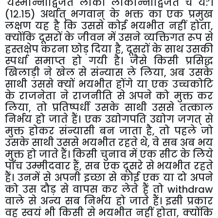
'
यस्मान्नोद्विजते लोको लोकान्नोद्विजते च य:’।
(१२.१५) अर्थात् भगवान् के भक्त का एक प्रमुख
लक्षण यह है कि उससे कोई भयभीत नहीं होता
,
क्योंकि दूसरों के जीवन में उसने व्यक्तिगत रूप से
हस्तक्षेप करना छोड़ दिया है
,
दूसरों के साथ उसकी
स्पर्धा समाप्त हो गयी है। जैसे किसी प्रसिद्ध
खिलाड़ी ने खेल से संन्यास ले लिया
,
अब उसके
साथी उससे क्यों भयभीत होंगे या एक उच्चकोटि
के राजनेता ने राजनीति से अपने को मुक्त कर
लिया
,
तो प्रतिष्पर्धी उसके साथी उससे तत्काल
निर्भय हो जाते हैं। एक उद्योगपति उद्योग जगत् से
मुक्त होकर संन्यासी बन जाता है
,
तो पहले जो
उसके साथी उससे भयभीत रहते थे
,
वे सब अब भय
मुक्त हो जाते हैं। किसी चुनाव में एक सीट के लिये
पाँच उम्मीदवार हैं
,
सब एक दूसरे से भयभीत रहते
हैं। उनमें से अपनी इच्छा से कोई एक या दो अपने
को उस दौड़ से वापस कर लेते हैं तो withdraw
वाले से अन्य सब निर्भय हो जाते हैं। इसी प्रकार
वह स्वयं भी किसी से भयभीत नहीं होता
,
क्योंकि