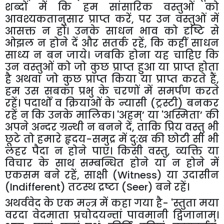
शब्दों में कि हम सांसारिक वस्तुओं को
आवश्यकतानुसार प्राप्त करें
,
पर उन वस्तुओं में
आसक्त न हों। उनके साधन भाव को दृष्टि से
ओझल न होने दें और सतर्क रहें
,
कि कहीं साधन
साध्य न बन जाये। जबकि होना यह चाहिए कि
उन वस्तुओं को जो कुछ प्राप्त हुआ या प्राप्त होता
है अथवा जो कुछ प्राप्त किया या प्राप्त करते हैं
,
हम उस सबका प्रभु के चरणों में समर्पण करते
रहें। पदार्थों व क्रियाओं के न्यासी (ट्रस्टी) बनकर
रहें न कि उनके मालिक।
'
अहम्’
या
'
अस्मिता’
की
अपने अन्दर ग्रन्थी न बनने दें
,
ताकि प्रिय वस्तु भी
छूटे तो हमारे हृदय-समुद्र में दु:ख की छोटी सी भी
लहर पैदा न होने पाए। किसी वस्तु
,
व्यक्ति या
विचार के साथ सम्बन्धित होने या न होने में
एकसम बने रहें
,
साक्षी (
Witness
) या उदासीन
(
Indifferent
) तटस्थ द्रष्टा (
Seer
) बने रहें।
अथर्ववेद के एक मन्त्र में कहा गया है-
'
स्तुता मया
वरदा वेदमाता प्रचोदयन्तां पावमानी द्विजानाम्।