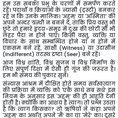
हम उस सबका प्रभु के चरणों में समर्पण करते
रहें। पदार्थों व क्रियाओं के न्यासी (ट्रस्टी) बनकर
रहें न कि उनके मालिक।
'
अहम्
’
या
'
अस्मिता
’
की
अपने अन्दर ग्रन्थी न बनने दें
,
ताकि प्रिय वस्तु भी
छूटे तो हमारे हृदय-समुद्र में दु:ख की छोटी सी भी
लहर पैदा न होने पाए। किसी वस्तु
,
व्यक्ति या
विचार के साथ सम्बन्धित होने या न होने में
एकसम बने रहें
,
साक्षी (
Witness
) या उदासीन
(
Indifferent
) तटस्थ द्रष्टा (
Seer
) बने रहें।
आज विश्व शांति
,
विश्व सृजन व विश्व निर्माण के
लिए संपूर्ण दिशा में ऐसी ही गूंज की जरूरत है।
हम भी समय की पुकार सुनें।
सं
न्यास आश्रम में दीक्षित होते समय सर्वस्वत्याग
की प्रक्रिया में व्यक्ति को
'
एकै साधे सब सधे’
इस
नियम के अनुसार इस
'
अहम्’
की ही आहुति देनी
होती है। क्योंकि का आशय है त्याग। तो प्रश्न उठता
है कि त्याग किसका
?
तो ऋषियों ने कहा अपने
'
अहम्’
का अर्थात् अपने
'
मैं’
का या
'
मेरे’
का। दूसरे