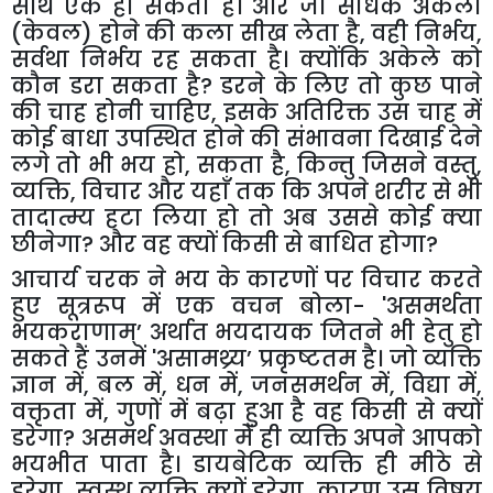
साथ एक हो सकता है। और जो साधक अकेला
(केवल) होने की कला सीख लेता है
,
वही निर्भय
,
सर्वथा निर्भय रह सकता है। क्योंकि अकेले को
कौन डरा सकता है
?
डरने के लिए तो कुछ पाने
की चाह होनी चाहिए
,
इसके अतिरिक्त उस चाह में
कोई बाधा उपस्थित होने की संभावना दिखाई देने
लगे तो भी भय हो
,
सकता है
,
किन्तु जिसने वस्तु
,
व्यक्ति
,
विचार और यहाँ तक कि अपने शरीर से भी
तादात्म्य हटा लिया हो तो अब उससे कोई क्या
छीनेगा
?
और वह क्यों किसी से बाधित होगा
?
आचार्य चरक ने भय के कारणों पर विचार करते
हुए सूत्ररूप में एक वचन बोला-
'
असमर्थता
भयकराणाम्’
अर्थात भयदायक जितने भी हेतु हो
सकते हैं उनमें
'
असामथ्र्य’
प्रकृष्टतम है। जो व्यक्ति
ज्ञान में
,
बल में
,
धन में
,
जनसमर्थन में
,
विद्या में
,
वक्तृता में
,
गुणों में बढ़ा हुआ है वह किसी से क्यों
डरेगा
?
असमर्थ अवस्था में ही व्यक्ति अपने आपको
भयभीत पाता है। डायबेटिक व्यक्ति ही मीठे से
डरेगा
,
स्वस्थ व्यक्ति क्यों डरेगा
,
कारण उस विषय