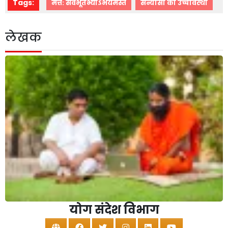
Tags:
मत्त: सर्वभूतेभ्योऽभयमस्त
संन्यासी की उच्चावस्था
लेखक
योग संदेश विभाग