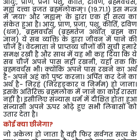
आयु:
,
प्राणं
,
प्रजां पशुं
,
कीर्तिं
,
द्रविणं
,
ब्रह्मवर्चसं
,
मह्यं दत्त्वा व्रजत ब्रह्मलोकम्’। (१९.७१.१) इस मन्त्र
में
'
मया’
और
'
मह्यम्’
के द्वारा एक ही सत्य का
संकेत हुआ है। आयु
,
प्राण
,
प्रजा
,
पशु
,
कीर्ति
,
द्रविण
(धन)
,
ब्रह्मवर्चस (ब्रह्मतेज अर्थात् ब्रह्म का
ज्ञान) ये सब व्यक्ति के द्वारा जीवन में पाने की
चीजें हैं। वेदमाता ने प्राप्तव्य चीजों की सूची हमारे
समक्ष रखी है और साथ में यह भी कह दिया कि ये
सब चीजें अपने पास नहीं रखनी
,
यहाँ तक कि
ब्रह्मवर्चस भी। क्योंकि अपने पास रखने का अर्थ
है- अपने अहं को पुष्ट करना। अर्पित कर देने का
अर्थ है- निरहं (निरहङ्कार व निर्मम) हो जाना।
इसके अतिरिक्त ब्रह्मलोक में जाने का कोई रास्ता
नहीं है। इसीलिए संन्यास धर्म में दीक्षित होता हुआ
संन्यासी अपने ऊपर ओढ़े हुए सभी लिबासों को
उतार देता है।
कोई क्या छीनेगा
?
जो अकेला हो जाता है वही फिर सर्वगत सत्य के