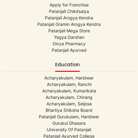
Apply for Franchise
Patanjali Chikitsalya
Patanjali Arogya Kendra
Patanjali Gramin Arogya Kendra
Patanjali Mega Store
Yagya Darshan
Divya Pharmacy
Patanjali Ayurved
Education
Acharyakulam, Haridwar
Acharyakulam, Ranchi
Acharyakulam, Kumarikata
Acharyakulam, Chirang
Acharyakulam, Seijosa
Bhartiya Shiksha Board
Patanjali Gurukulam, Haridwar
Gurukul Ghasera
University Of Patanjali
Patanjali Ayurved College