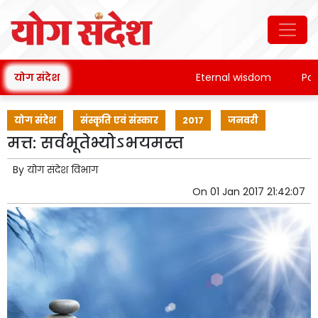
योग संदेश
Eternal wisdom
Patanja
योग संदेश
संस्कृति एवं संस्कार
2017
जनवरी
मत्त: सर्वभूतेभ्योऽभयमस्त
By
योग संदेश विभाग
On
01 Jan 2017 21:42:07