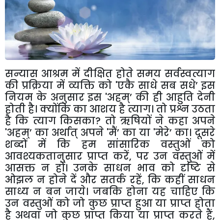
सन्यास
आश्रम में दीक्षित होते समय सर्वस्वत्याग
की प्रक्रिया में व्यक्ति को
'
एकै साधे सब सधे
’
इस
नियम के अनुसार इस
'
अहम्
’
की ही आहुति देनी
होती है। क्योंकि का आशय है त्याग। तो प्रश्न उठता
है कि त्याग किसका
?
तो ऋषियों ने कहा अपने
'
अहम्
’
का अर्थात् अपने
'
मैं
’
का या
'
मेरे
’
का। दूसरे
शब्दों में कि हम सांसारिक वस्तुओं को
आवश्यकतानुसार प्राप्त करें
,
पर उन वस्तुओं में
आसक्त न हों। उनके साधन भाव को दृष्टि से
ओझल न होने दें और सतर्क रहें
,
कि कहीं साधन
साध्य न बन जाये। जबकि होना यह चाहिए कि
उन वस्तुओं को जो कुछ प्राप्त हुआ या प्राप्त होता
है अथवा जो कुछ प्राप्त किया या प्राप्त करते हैं
,