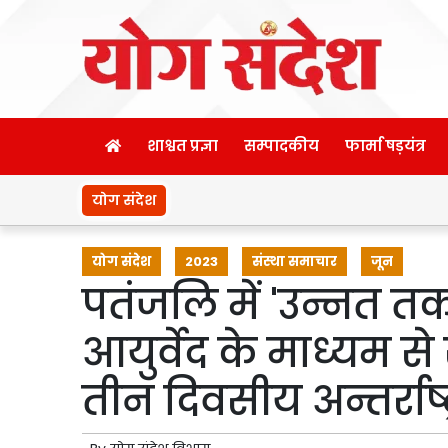
शाश्वत प्रज्ञा
सम्पादकीय
फार्मा षड़यंत्र
योग संदेश
योग संदेश
2023
संस्था समाचार
जून
पतंजलि में 'उन्नत 
आयुर्वेद के माध्यम से
तीन दिवसीय अन्तर्राष्