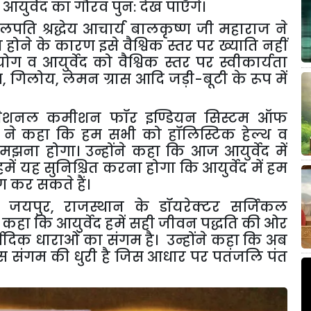
व आयुर्वेद का गौरव पुन: देख पाएँगे।
कुलपति श्रद्धेय आचार्य बालकृष्ण जी महाराज ने
न होने के कारण इसे वैश्विक स्तर पर ख्याति नहीं
 व आयुर्वेद को वैश्विक स्तर पर स्वीकार्यता
म
,
गिलोय
,
लेमन ग्रास आदि जड़ी-बूटी के रूप में
में नेशनल कमीशन फॉर इण्डियन सिस्टम ऑफ
ारी ने कहा कि हम सभी को हॉलिस्टिक हेल्थ व
समझना होगा। उन्होंने कहा कि आज आयुर्वेद में
में यह सुनिश्चित करना होगा कि आयुर्वेद में हम
कर सकते हैं।
,
जयपुर
,
राजस्थान के डॉयरेक्टर सर्जिकल
व ने कहा कि आयुर्वेद हमें सही जीवन पद्धति की ओर
ेदिक धाराओं का संगम है। उन्होंने कहा कि अब
 संगम की धुरी है जिस आधार पर पतंजलि पंत