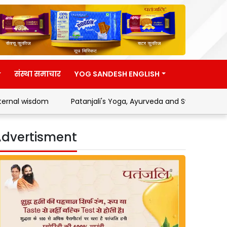
संस्था समाचार
YOG SANDESH ENGLISH
tanjali's Yoga, Ayurveda and Swadeshi Movement
Address 
dvertisment