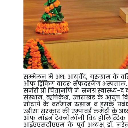
सम्मेलन में अथ: आयुर्वेद
,
गुरुग्राम के व
ऑफ ड्रिंकिंग वाटर
’
सफदरजंग अस्पताल
सर्जरी प्रो चिंतामणि ने
'
समग्र स्वास्थ्य-द 
संस्थान
,
ऋषिकेश
,
उत्तराखंड के आयुष विभ
मोटापे के वर्तमान रुझान व इसके प्रब
उड़ीसा सरकार की एम्पावर्ड कमेटी के अध्यक्
ऑफ मॉडर्न टेक्नोलॉजी विद होलिस्टिक
आईएएसटीएएम के पूर्व अध्यक्ष डॉ. नरेन्द