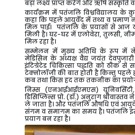
बड़ा लक्ष्य प्राप्त करेंगे और ऋषि संस्कृति 
कार्यक्रम में पतंजलि विश्वविद्यालय के 
कहा कि पहले आयुर्वेद में तथ्य व प्रमाण 
मिल पाई। पतंजलि के प्रयासों से आज योग
मिली है। घर-घर में एलोवेरा
,
तुलसी
,
नी
मिल रहा है।
सम्मेलन में मुख्य अतिथि के रूप 
मेडिसिन के अध्यक्ष वैद्य जयंत देवपुज
इंटिग्रेटेड चिकित्सा पद्धति को ठीक से 
टेक्नोलॉजी की बात होती है किन्तु पहले ह
कब तथा किस हद तक तकनीक का प्रयोग 
निम्स (एनआईआईएमएस) यूनिवर्सिटी
डिसिप्लिन्स प्रो. (डॉ.) अनुराग श्रीवास्त
ले जाता है। और पतंजलि औषधि एवं आयुर्व
संगम व समागम का समय है। पतंजलि इस
प्रयाग बन रहा है।