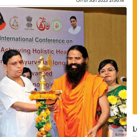
On
01 Jun 2023 21:56:14
L