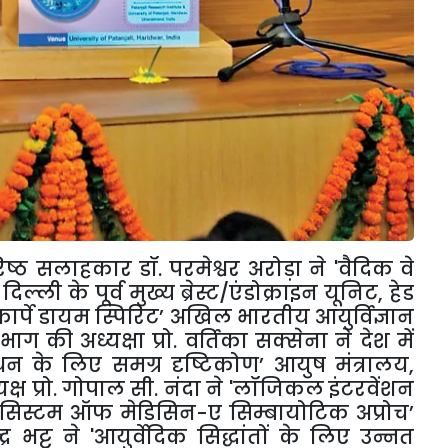
रिष्ठ सलाहकार डॉ. परमेश्वर अरोड़ा ने
'
वैदिक वे
,
दिल्ली के पूर्व मुख्य ब्रेस्ट/एंडोक्राइन यूनिट
,
हेड
कार्पे डायम स्पिरिट
’
अखिल भारतीय आयुर्विज्ञान
ाग की अध्यक्षा प्रो. वर्तिका सक्सेना ने देश में
ंधन के लिए समग्र दृष्टिकोण
’
आयुष मंत्रालय
,
ष प्रो. गोपाल सी. नंदा ने
'
लॉजिकल इंटरवेंशन
 सिस्टम ऑफ मेडिसिन-ए सिम्बायोटिक अप्रोच
’
्र भट्ट ने
'
आयुर्वेदिक सिद्धांतों के लिए उन्नत