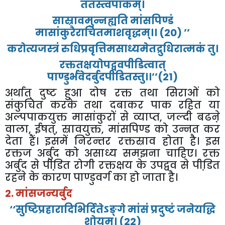
ततस्त्वपाकम्।
सास्रावमुन्नह्यति
मांसपिण्डं
मासांकुरैराचितमाशवृद्धम्।।
(20) ’’
करोत्यजस्त्रं
रुधिप्रवृत्तिमसाध्यमेतद्रुधिरात्मकं
तु।
रक्ततक्षयोपद्ववपीडित्वात्
पाण्डुर्भवेदर्बुदपीडितस्तु।।
’’
(21)
अर्थात्
दुष्ट
हुआ
दोष
रक्त
तथा
सिराओं
को
संकुचित
करके
तथा
दबाकर
पाक
रहित
या
अल्पपाकयुक्त
मासांकुरों
से
व्याप्त
,
जल्दी
बढऩे
वाला
,
ईषत्
,
स्रावयुक्त
,
मांसपिण्ड
को
उन्नत
कर
देता
हैं।
इसमें
निरन्तर
रक्तस्राव
होता
है।
इस
रक्तज
अर्बुद
को
असाध्य
समझना
चाहिए।
रक्त
अर्बुद
से
पीडि़त
रोगी
रक्तक्षय
के
उपद्वव
से
पीडि़त
रहने
के
कारण
पाण्डुवर्ग
का
हो
जाता
है।
2.
मांसजन्यर्बुद
‘‘
सुष्टिप्रहारादिभिर्दितेऽङ्गे
मांसं
प्रदुष्टं
जनेयद्धि
शोयम्।
(22)