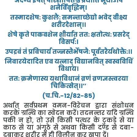
अदग्ध
ईषत्
परिशोषितश्च
प्रयाति
भूयोऽपि
शनैर्विवृद्धिम्।
तस्मादशेष
:
कुशलै
:
समन्ताच्छेद्यो
भवेद्
वीक्ष्य
शरीरदेशान्।।
शेषे
कृते
पाकवशेन
शीर्यात
तत
:
क्षतोत्थ
:
प्रसरेद्
विसर्प
:
।
उपद्रवं
तं
प्रविचार्य
तज्ज्ञस्तैर्भेषजै
:
पूर्वतरैर्यथोक्तै
:
।।
निवारयेदादित
एव
यत्नाद्
विद्यानवित्
स्वस्वविधिं
विधाय।
तत
:
क्रमेणास्य
यथाविधानं
व्रणं
व्रणज्ञस्त्वरया
चिकित्सेत्।।
’’
(
च
.
चि
.-12/82-85)
अर्थात्
सर्वप्रथम
वमन
-
विरेचन
द्वारा
संशोधन
करके
ग्रन्थि
का
स्वेदन
करें।
तदनन्तर
यदि
ग्रन्थि
पकी
न
हो
,
तो
उसे
किसी
पत्थर
के
टुकड़े
से
या
काठ
से
या
अंगूठे
से
अथवा
किसी
दण्ड
से
दबा
-
दबाकर
शरीर
में
ही
विलीन
कर
खपा
दें।