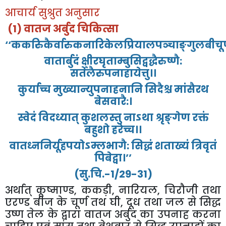
आचार्य
सुश्रुत
अनुसार
(1)
वातज
अर्बुद
चिकित्सा
‘‘
ककरिुकैर्वारुकनारिकेलप्रियालपञ्चाङ्गुलबीचूर्
वातार्बुदं
क्षीरघृताम्बुसिद्वद्धैरुष्णै
:
सर्तेलैरुपनाहायेत्तु।।
कुर्याच्च
मुख्यान्युपनाहनानि
सिदैश्च
मांसैरथ
बेसवारै
:
।
स्वेदं
विदध्यात्
कुशलस्तु
नाऽथा
श्रृङ्गेण
रक्तं
बहुशो
हरेच्च।।
वातध्ननिर्यूहपयोऽम्लभागै
:
सिद्धं
शताख्यं
त्रिवृतं
पिबेद्वा।
’’
(
सु
.
चि
.-1/29-31)
अर्थात्
कूष्माण्ड
,
ककड़ी
,
नारियल
,
चिरौजी
तथा
एरण्ड
बीज
के
चूर्ण
तथ
घी
,
दूध
तथा
जल
से
सिद्ध
उष्ण
तेल
के
द्वारा
वातज
अर्बुद
का
उपनाह
करना