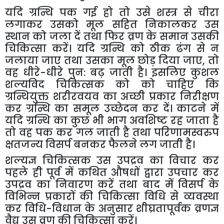
यदि
ग्रन्थि
पक
गई
हो
तो
उसे
शस्त्र
से
चीरा
लगाकर
उसको
मूल
सहित
निकालकर
उस
स्थान
को
जला
दें
तथा
फिर
व्रण
के
समान
उसकी
चिकित्सा
करें।
यदि
ग्रन्थि
को
ठीक
ढंग
से
न
जलाया
जाए
तथा
उसका
मूल
छोड़
दिया
जाए
,
तो
वह
धीरे
-
धीरे
पुन
:
बढ़
जाती
है।
इसलिए
कुशल
शल्यविद
चिकित्सक
को
को
चाहिए
कि
ग्रन्थियुक्त
शरीरवयव
का
अच्छी
प्रकार
निरीक्षण
कर
ग्रन्थि
का
समूल
उच्छेदन
कर
दें।
काटने
में
यदि
ग्रन्थि
का
कुछ
भी
भाग
अवशिष्ट
रह
जाता
है
तो
वह
पक
कर
गल
जाती
है
तथा
परिणामस्वरुप
क्षतजन्य
विसर्प
बनकर
फैलने
लग
जाती
है।
शल्यज्ञ
चिकित्सक
उस
उपद्रव
का
विचार
कर
पहले
ही
पूर्व
में
कथित
औषधों
द्वारा
उपचार
कर
उपद्रव
का
निवारण
करें
तथा
बाद
में
विसर्प
के
विभिन्न
प्रकारों
की
चिकित्सा
विधि
से
व्यवस्था
कर
विधि
-
विधान
के
अनुसार
शीघ्रतापूर्वक
व्रणज्ञ
वैद्य
उस
व्रण
की
चिकित्सा
करें।