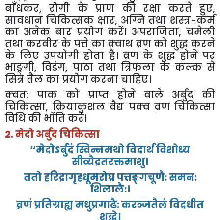
बाँधकर
,
रोगी
के
प्राण
की
रक्षा
करते
हुए
,
सावधान
चिकित्सक
क्षार
,
अग्नि
तथा
शस्त्र
-
कर्म
का
अनेक
बार
प्रयोग
करें।
अपराजिता
,
चमेली
तथा
करवीर
के
पत्ते
का
क्वाथ
व्रण
को
शुद्ध
करने
के
लिए
उपयोगी
होता
है।
व्रण
के
शुद्ध
होने
पर
भाङ्र्गी
,
विडंग
,
पाठा
तथा
त्रिफला
के
कल्क
से
सित्र
तैल
का
प्रयोग
करना
चाहिए।
क्वत
:
पाक
को
प्राप्त
होने
वाले
अर्बुद
की
चिकित्सा
,
क्रियाकुशल
वैद्य
पक्व
व्रण
चिकित्सा
विधि
की
भॉति
करें।
2.
मेदो
अर्बुद
चिकित्सा
‘‘
मेदोऽर्बुदं
स्विन्नमथो
विदार्थ
विशोध्य
सीव्यैद्रतरक्तमाशु।
ततो
हरिद्रागृहधूमरोघ्र
पत्तङ्गचूणै
:
समन
:
शिलालै
:
।
व्रणं
प्रतिग्राह्य
मधुप्रगाढै
:
करञ्जतैलं
विदधीत
शुद्धे।