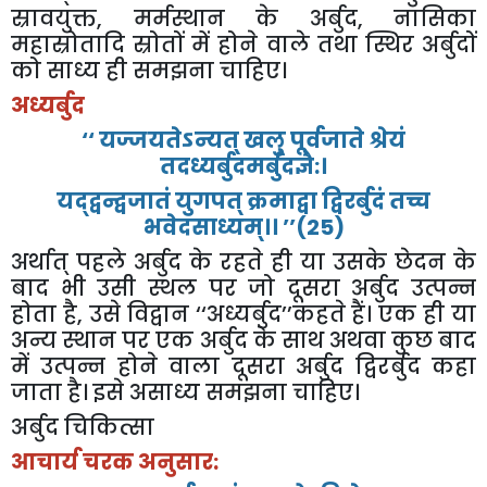
स्रावयुक्त
,
मर्मस्थान
के
अर्बुद
,
नासिका
महास्रोतादि
स्रोतों
में
होने
वाले
तथा
स्थिर
अर्बुदों
को
साध्य
ही
समझना
चाहिए।
अध्यर्बुद
‘‘
यज्जयतेऽन्यत्
खलु
पूर्वजाते
श्रेयं
तदध्यर्बुदमर्बुदज्ञै
:
।
यद्द्वन्द्वजातं
युगपत्
क्रमाद्वा
द्विरर्बुदं
तच्च
भवेदसाध्यम्।।
’’(25)
अर्थात्
पहले
अर्बुद
के
रहते
ही
या
उसके
छेदन
के
बाद
भी
उसी
स्थल
पर
जो
दूसरा
अर्बुद
उत्पन्न
होता
है
,
उसे
विद्वान
‘‘
अध्यर्बुद
’’
कहते
हैं।
एक
ही
या
अन्य
स्थान
पर
एक
अर्बुद
के
साथ
अथवा
कुछ
बाद
में
उत्पन्न
होने
वाला
दूसरा
अर्बुद
द्विरर्बुद
कहा
जाता
है।
इसे
असाध्य
समझना
चाहिए।
अर्बुद
चिकित्सा
आचार्य
चरक
अनुसार
: