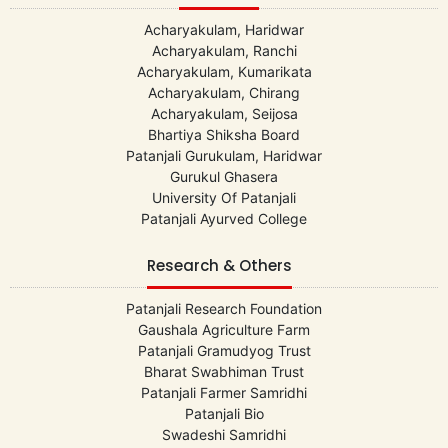
Acharyakulam, Haridwar
Acharyakulam, Ranchi
Acharyakulam, Kumarikata
Acharyakulam, Chirang
Acharyakulam, Seijosa
Bhartiya Shiksha Board
Patanjali Gurukulam, Haridwar
Gurukul Ghasera
University Of Patanjali
Patanjali Ayurved College
Research & Others
Patanjali Research Foundation
Gaushala Agriculture Farm
Patanjali Gramudyog Trust
Bharat Swabhiman Trust
Patanjali Farmer Samridhi
Patanjali Bio
Swadeshi Samridhi