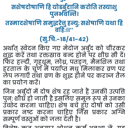
सशेषदोषाणि
हि
योडर्बुदानि
करोति
तस्याशु
पुनर्भवन्ति।
तस्मादशेषाणि
समुद्धरेत्तु
हन्यु
:
सशेषाणि
यथा
हि
वहि
:
।।
’’
(
सु
.
चि
.-18/41-42)
अर्थात्
स्वेदन
किए
गए
मेदोज
अर्बुद
को
चीरकर
शुद्ध
करें
तथा
रक्तस्राव
बन्द
होने
पर
शीघ्र
सी
दें।
फिर
हल्दी
,
गृहधूम
,
लोध्र
,
पतङ्ग
,
मैनशिल
तथा
हरताल
के
चूर्ण
में
पर्याप्त
मधु
मिलाकर
व्रण
पर
लेप
लगाएँ
तथा
व्रण
के
शुद्ध
होने
पर
करञ्ज
तैल
का
प्रयोग
करें।
जिन
अर्बुदों
में
दोष
शेष
रह
जाते
हैं
उनकी
उत्पत्ति
पुन
:
शीघ्र
हो
जाती
है
इसलिए
समूल
रूप
से
उनका
उच्छेद
करना
चाहिए।
शेष
बचे
हुए
दोषों
को
उसी
प्रकार
नष्ट
करना
चाहिए
जिस
प्रकार
अग्नि
सम्पूर्ण
वस्तुओं
को
जला
देती
है।