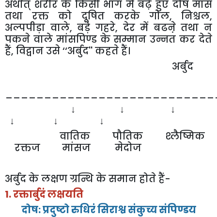
अर्थात्
शरीर
के
किसी
भाग
में
बढ़े
हुए
दोष
मांस
तथा
रक्त
को
दूषित
करके
गोल
,
निश्चल
,
अल्पपीड़ा
वाले
,
बड़े
गहरे
,
देर
में
बढऩे
तथा
न
पकने
वाले
मांसपिण्ड
के
सम्मान
उन्नत
कर
देते
हैं
,
विद्वान
उसे
‘‘
अर्बुद
''
कहते
हैं।
अर्बुद
___________________________
↓
↓
↓
↓
↓
↓
वातिक
पौतिक
श्लैष्मिक
रक्तज
मांसज
मेदोज
अर्बुद
के
लक्षण
ग्रन्थि
के
समान
होते
हैं
-
1.
रक्तार्बुदं
लक्षयति
दोष
:
प्रदुष्टो
रुधिरं
सिराश्व
संकुच्य
संपिण्डय