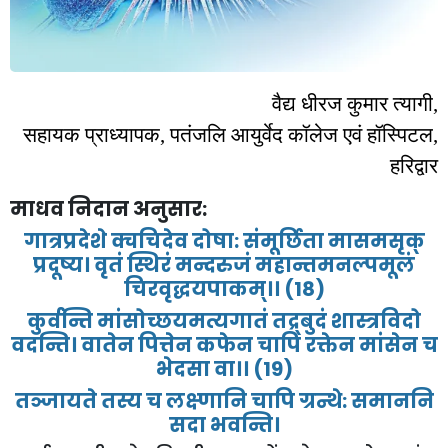
वैद्य
धीरज
कुमार
त्यागी
,
सहायक
प्राध्यापक
,
पतंजलि
आयुर्वेद
कॉलेज
एवं
हॉस्पिटल
,
हरिद्वार
माधव
निदान
अनुसार
:
गात्रप्रदेशे
क्चचिदेव
दोषा
:
संमूर्छिता
मासमसृक्
प्रदूष्य।
वृतं
स्थिरं
मन्दरुजं
महान्तमनल्पमूलं
चिरवृद्धयपाकम्।।
(18)
कुर्वन्ति
मांसोच्छयमत्यगातं
तद्र्बुदं
शास्त्रविदो
वदन्ति।
वातेन
पित्तेन
कफेन
चापि
रक्तेन
मांसेन
च
भेदसा
वा।।
(19)
तञ्जायते
तस्य
च
लक्ष्णानि
चापि
ग्रन्थे
:
समाननि
सदा
भवन्ति।