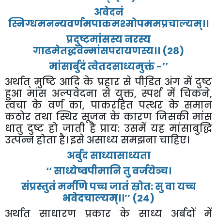
अवेदनं
स्निग्धमनन्यवर्णमपाकमश्मोपममप्रचाल्यम्।।
प्रदुष्टमांसस्य
नरस्य
गाढमेतद्धवेन्मांसपरायणस्य।।
(28)
मांसार्बुदं
त्वेतदसाध्यमुक्तं
-’’
अर्थात्
मुष्टि
आदि
के
प्रहार
से
पीडि़त
अंग
में
दुष्ट
हुआ
मांस
अल्पवेदना
से
युक्त
,
स्पर्श
में
चिकने
,
त्वचा
के
वर्ण
का
,
पाकरहित
पत्थर
के
समान
कठोर
तथा
स्थिर
सूजन
के
कारण
जिसकी
मांस
धातु
दुष्ट
हो
जाती
है
प्राय
:
उसमें
यह
मांसाबुद्धि
उत्पन्न
होता
है।
इसे
असाध्य
समझना
चाहिए।
अर्बुद
साध्यासाध्यता
‘‘
साध्येष्वपीमानि
तु
वर्जयेञ्च।
संप्रस्तुतं
मर्मणि
पच्च
जातं
स्रोत
:
सु
वा
यच्च
भवेदचाल्यम्।।
’’
(24)
अर्थात्
साधारण
प्रकार
के
साध्य
अर्बुदों
में