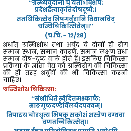
‘‘
ग्रन्थ्यर्बुदानां
च
यतोऽविशेष
:
प्रदेशहेत्वाकृतिदोषदूष्यै
:
।
ततश्चिकित्सेद्
भिषगर्बुदानि
विधानविद्
ग्रन्थिचिकित्सितेन्।।
’’
(
च
.
चि
. - 12/28)
अर्थात्
ग्रन्थिशोथ
तथा
अर्बुद
ये
दोनों
ही
रोग
समान
स्थान
,
समान
कारण
,
समान
लक्षण
तथा
समान
दोष
-
दूष्य
वाले
होते
हैं।
इसलिए
चिकित्सा
प्रक्रिया
के
ज्ञाता
वैद्य
को
ग्रन्थिरोग
की
चिकित्सा
की
ही
तरह
अर्बुदों
की
भी
चिकित्सा
करनी
चाहिए।
ग्रन्थिशोथ
चिकित्सा
:
‘‘
संशोधिते
स्वेदितमश्काष्ठै
:
साङगुष्ठदण्डैर्विलयेदपक्वम्।
विपाटय
चोदधृत्य
भिषक्
सकोशं
शस्त्रेण
दग्धवा
व्रणवच्चिकित्सेत्।।