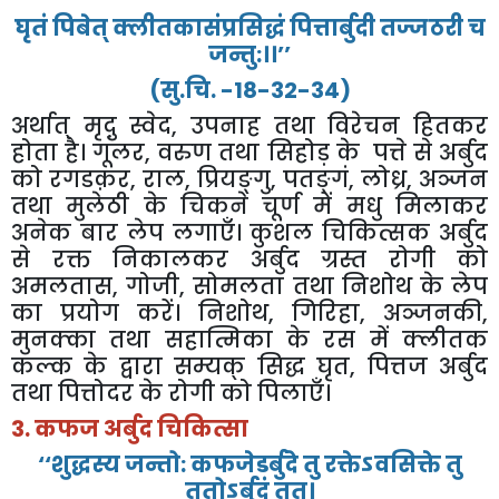
घृतं
पिबेत्
क्लीतकासंप्रसिद्धं
पित्तार्बुदी
तज्जठरी
च
जन्तु
:
।।
’’
(
सु
.
चि
. -18-32-34)
अर्थात्
मृद़ु
स्वेद
,
उपनाह
तथा
विरेचन
हितकर
होता
है।
गूलर
,
वरुण
तथा
सिहोड़
के
पत्ते
से
अर्बुद
को
रगडक़र
,
राल
,
प्रियङ्गु
,
पतङ्गं
,
लोध्र
,
अञ्जन
तथा
मुलेठी
के
चिकने
चूर्ण
में
मधु
मिलाकर
अनेक
बार
लेप
लगाएँ।
कुशल
चिकित्सक
अर्बुद
से
रक्त
निकालकर
अर्बुद
ग्रस्त
रोगी
को
अमलतास
,
गोजी
,
सोमलता
तथा
निशोथ
के
लेप
का
प्रयोग
करें।
निशोथ
,
गिरिहा
,
अञ्जनकी
,
मुनक्का
तथा
सहात्मिका
के
रस
में
क्लीतक
कल्क
के
द्वारा
सम्यक्
सिद्ध
घृत
,
पित्तज
अर्बुद
तथा
पित्तोदर
के
रोगी
को
पिलाएँ।
3.
कफज
अर्बुद
चिकित्सा
‘‘
शुद्धस्य
जन्तो
:
कफजेडर्बुदे
तु
रक्तेऽवसिक्ते
तु
ततोऽर्बुदं
तत।