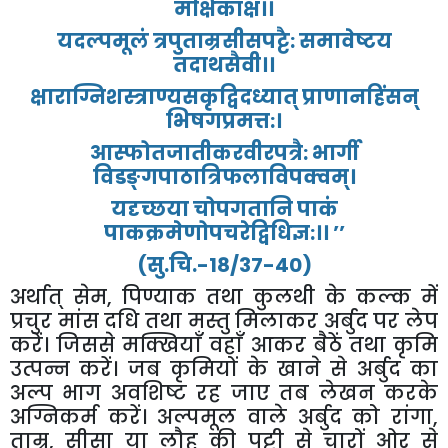
मक्षिकाक्ष।।
यदल्पमूलं
त्रपुताम्रसीसपट्टै
:
समावेष्टय
तदाथसैवी।।
क्षाराग्निशस्त्राण्यसकृद्विदध्यात्
प्राणानहिंसन्
भिषगप्रमत्त
:
।
आस्फोतजातीकरवीरपत्रै
:
भार्गी
विडङ्गपाठात्रिफलाविपक्वम्।
यदृच्छया
चोपगतानि
पाकं
पाकक्रमेणोपचरेद्विधिज्ञ
:
।।
’’
(
सु
.
चि
.-18/37-40)
अर्थात्
सेम
,
पिण्याक
तथा
कुलथी
के
कल्क
में
प्रचुर
मांस
दधि
तथा
मस्तु
मिलाकर
अर्बुद
पर
लेप
करें।
जिससे
मक्खियाँ
वहाँ
आकर
बैठें
तथा
कृमि
उत्पन्न
करें।
जब
कृमियों
के
खाने
से
अर्बुद
का
अल्प
भाग
अवशिष्ट
रह
जाए
तब
लेखन
करके
अग्निकर्म
करें।
अल्पमूल
वाले
अर्बुद
को
रांगा
,
ताम्र
,
सीसा
या
लौह
की
पट्टी
से
चारों
ओर
से