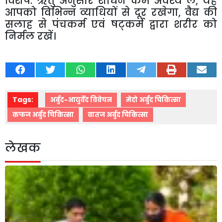
विशेष
:
ऋतु
अनुसार
शोधन
कर्म
अवश्य
लें
,
यह
आपको
विभिन्न
व्याधियों
से
दूर
रखेगा
,
वैद्य
की
सलाह
से
पंचकर्म
एवं
षट्कर्म
द्वारा
शरीर
को
निर्मल
रखें।
Tags:
अर्बुद-आयुर्वेद विवेचन
मेदो अर्बुद चिकित्सा
कफज अर्बुद चिकित्सा
वातज अर्बुद चिकित्सा
लेखक