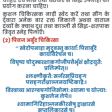
चाहिए
एवं
मांस
तथा
वेशवार
से
सिद्ध
उपनाहों
का
प्रयोग
करना
चाहिए।
कुशल
चिकित्सक
नाड़ी
स्वेद
करें
तथा
सींग
के
द़्वारा
अनेक
बार
रक्त
निकालें
अथवा
वातघ्न
द्रव्यों
के
क्वाथ
दूध
तथा
काञ्जी
से
सिद्ध
-
शतपाक
त्रिवृत
स्नेह
पिलाएँ।
(2)
पित्तज
अर्बुद
चिकित्सा
‘‘
स्वेदोपनाहा
मृदुवस्तु
कार्या
:
पित्तार्बुदे
कायविरेचन
च।
विघृष्य
चोदुम्बरशाकगोजीपत्तैर्भृशं
क्षौद्रयुतै
:
प्रलिम्पेत्।।
श्लक्ष्णीकृतै
:
सर्जरसप्रियङ्ग
पत्तङ्गरोध्राञ्जनयष्टिकाहै
:
।
विस्त्राव्य
आरग्वघगोजिसोमा
:
श्यामा
च
योज्या
:
कुशलेन
लेपे।।
श्यामागिरिहाञ्जनकीरसेषु
द्वाक्षारसे
सप्तलिकारसे
च।