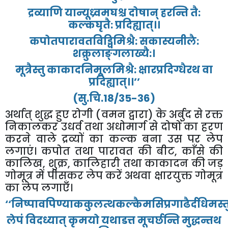
द्रव्याणि
यान्यूध्र्वमघश्च
दोषान्
हरन्ति
तै
:
कल्कघृतै
:
प्रदिह्यात्।।
कपोतपारावतविड्विमिश्रै
:
सकास्यनीलै
:
शक्रुलाङ्गलाख्यै
:
।
मूत्रैस्तु
काकादनिमूलमिश्रै
:
क्षारप्रदिग्धैरथ
वा
प्रदिह्यात्।।
’’
(
सु
.
चि
.18/35-36)
अर्थात्
शुद्ध
हुए
रोगी
(
वमन
द्वारा
)
के
अर्बुद
से
रक्त
निकालकर
उधर्व
तथा
अधोमार्ग
से
दोषों
का
हरण
करने
वाले
द्रव्यों
का
कल्क
बना
उस
पर
लेप
लगाएं।
कपोत
तथा
पारावत
की
बीट
,
काँसे
की
कालिख
,
शुक्र
,
कालिहारी
तथा
काकादन
की
जड़
गोमूत्र
में
पीसकर
लेप
करें
अथवा
क्षारयुक्त
गोमूत्र
का
लेप
लगाएँ।
‘‘
निष्पावपिण्याककुलत्थकल्कैमसिप्रगाढैर्दधिमस्तुय
लेपं
विदध्यात्
कृमयो
यथाडत्त
मूचर्छन्ति
मुद्धन्तथ