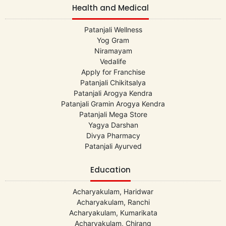
Health and Medical
Patanjali Wellness
Yog Gram
Niramayam
Vedalife
Apply for Franchise
Patanjali Chikitsalya
Patanjali Arogya Kendra
Patanjali Gramin Arogya Kendra
Patanjali Mega Store
Yagya Darshan
Divya Pharmacy
Patanjali Ayurved
Education
Acharyakulam, Haridwar
Acharyakulam, Ranchi
Acharyakulam, Kumarikata
Acharyakulam, Chirang