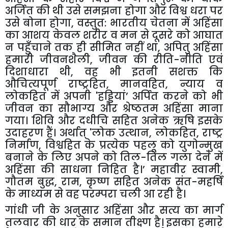
अर्जित की थी उसे समझना होगा और विश्व धरा पर
उसे बोना होगा
,
वस्तुत: भारतीय चेतना में अहिंसा
का आशय केवल शरीर व मन से दूसरे को आघात
न पहुँचाने तक ही सीमित नहीं था
,
अपितु अहिंसा
हमारी जीवनशैली
,
जीवन की रीति-नीति एवं
दिशाधारा थी
,
वह भी इतनी सशक्त कि
औचित्यपूर्ण राष्ट्रहित
,
मानवहित
,
न्याय व
लोकहित में अपनी
'
हड्डियां
’
अर्पित करने को भी
जीवन का सौभाग्य और श्रेष्ठतम अहिंसा माना
गया। शिवि और दधीचि सहित अनेक ऋषि इसके
उदाहरण हैं। अर्थात्
'
लोक उत्थान
,
लोकहित
,
राष्ट्र
निर्माण
,
विश्वहित के प्रत्येक पहलू को युगोन्मुख
बनाने के लिए अपने को तिल-तिल गला देने में
अहिंसा की साधना निहित है।
’
महावीर स्वामी
,
गौतम बुद्ध
,
राम
,
कृष्ण सहित अनेक संत-महर्षि
के माध्यम से वह परम्परा चली आ रही है।
गांधी जी के अनुसार अहिंसा और सत्य का मार्ग
तलवार की धार के समान तीक्ष्ण है। इसका हमारे