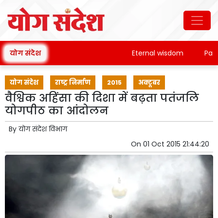
योग संदेश
Eternal wisdom
Patanjal
योग संदेश
राष्ट्र निर्माण
2015
अक्टूबर
वैश्विक अहिंसा की दिशा में बढ़ता पतंजलि
योगपीठ का आंदोलन
By
योग संदेश विभाग
On
01 Oct 2015 21:44:20