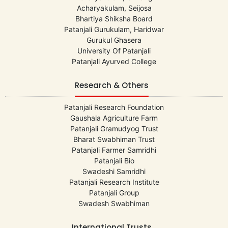
Acharyakulam, Seijosa
Bhartiya Shiksha Board
Patanjali Gurukulam, Haridwar
Gurukul Ghasera
University Of Patanjali
Patanjali Ayurved College
Research & Others
Patanjali Research Foundation
Gaushala Agriculture Farm
Patanjali Gramudyog Trust
Bharat Swabhiman Trust
Patanjali Farmer Samridhi
Patanjali Bio
Swadeshi Samridhi
Patanjali Research Institute
Patanjali Group
Swadesh Swabhiman
International Trusts