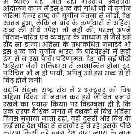
से व्यक्ति यहां आते रहे। भारतीय स्वतंत्रता
आंदोलन काल में इस शब्द को गांधी जी ने युगीन
गरिमा देकर राष्ट्र को युगीन चेतना से जोड़ा
,
देश
स्वतंत्र हुआ
,
लेकि न बाद के कर्णधारों ने अहिंसा
शब्द की सीधे उपेक्षा तो नहीं की
,
परन्तु अपने
चिंतन-चरित्र एवं व्यवहार के माध्यम से जैसे इसे
रौंद सा डाला। अहिंसा के तथाकथित नुमाइंदे भी
इस शब्द को युगीन भारत के परिपे्रक्ष्य में सही
ढंग से न रख पायें। परिणामत: देश की नई पीढ़ी
'
अहिंसा
’
जैसी शक्तिधारा से लाभान्वित होना दूर
,
परिचित भी न हो पायी
,
अपितु उसे इस शब्द से ही
चिढ़ होने लगी।
यद्यपि संयुक्त राष्ट्र संघ ने 2 अक्टूबर को विश्व
अहिंसा दिवस से नवाज कर इसे जीवित बनाये
रखने का प्रयास किया। पर विडम्बना ही है कि
एक तरफ वैश्विक जगत में दशकों से विश्व अहिंसा
दिवस मनाया जाता रहा
,
वहीं दूसरी ओर विश्व के
कई सारे देश पीड़ा से सराबोर होते रहे। इसके पीछे
कारण किसी बड़े दबंग देश द्वारा न्याय के नाम