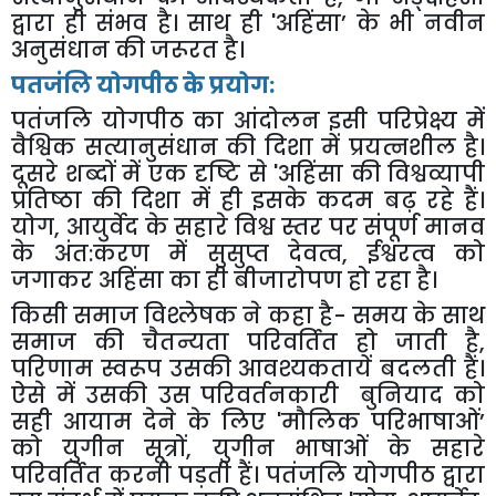
द्वारा ही संभव है। साथ ही
'
अहिंसा
’
के भी नवीन
अनुसंधान की जरूरत है।
पतजंलि योगपीठ के प्रयोग:
पतंजलि योगपीठ का आंदोलन इसी परिप्रेक्ष्य में
वैश्विक सत्यानुसंधान की दिशा में प्रयत्नशील है।
दूसरे शब्दों में एक दृष्टि से
'
अहिंसा
की विश्वव्यापी
प्रतिष्ठा की दिशा में ही इसके कदम बढ़ रहे हैं।
योग
,
आयुर्वेद के सहारे विश्व स्तर पर संपूर्ण मानव
के अंत:करण में सुसुप्त देवत्व
,
ईश्वरत्व को
जगाकर अहिंसा का ही बीजारोपण हो रहा है।
किसी समाज विश्लेषक ने कहा है- समय के साथ
समाज की चैतन्यता परिवर्तित हो जाती है
,
परिणाम स्वरूप उसकी आवश्यकतायें बदलती हैं।
ऐसे में उसकी उस परिवर्तनकारी बुनियाद को
सही आयाम देने के लिए
'
मौलिक परिभाषाओं
’
को युगीन सूत्रों
,
युगीन भाषाओं के सहारे
परिवर्तित करनी पड़ती हैं। पतंजलि योगपीठ द्वारा