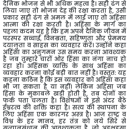
दैनिक भोजन से भी अधिक महत्व है। सही ढंग से
लिया जाए तो भोजन देह की रक्षा करता है
,
उसी
प्रकार सही ढंग से अमल में लाई जाए तो अहिंसा
आत्मा की रक्षा करती है। अहिंसा के मार्ग का
पहला कदम यह है कि हम अपने दैनिक जीवन में
परस्पर सच्चाई
,
विनम्रता
,
सहिष्णुता और प्रेममय
दयालुता व साहस का व्यवहार करें। उन्होंने कहा
अहिंसा का अनुगमन उस समय करना आवश्यक
है जब तुम्हारे चारों ओर हिंसा का नंगा नाच हो
रहा हो। अहिंसक व्यक्ति के साथ अहिंसा का
व्यवहार करना कोई बड़ी बात नहीं है। वस्तुत: यह
कहना कठिन है कि इस व्यवहार को अहिंसा कहा
भी जा सकता है या नहीं। लेकिन अहिंसा जब
हिंसा के मुकाबले खड़ी होती है
,
तब दोनों का
फर्क पता चलता है। विशेषज्ञों ने इसे अंदर बैठे
ईश्वरत्व की शक्ति कहा है। सत्य की स्थापना के
लिए अहिंसा एक कारगर अस्त्र है। आज राष्ट्र व
विश्व के हर मानव
,
हर तंत्र को नये सिरे से
सत्यानुसंधान की आवश्यकता है
,
जो अङ्क्षहसा