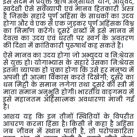
इस संदर्भ में प्रयुक्त ऋषि अनुसंधित
'
योग
,
आयुर्वेद
,
स्वदेशी
ऐसे सर्वव्यापी एवं मानव हितकारी अस्त्र
हैं जिसके सहारे पूर्ण अहिंसा के साधकों का उदय
होगा और वे एक से एक जुड़कर पूर्ण अहिंसक विश्व
का निर्माण करेंगे। दूसरे शब्दों में इसे मानव में
देवत्व का उदय एवं धरती पर स्वर्ग के अवतरण
की दिशा में क्रांतिकारी पुरुषार्थ कह सकते हैं।
ऐसे मानव का उदय होगा जो अभ्युदय व नि:श्रेयस
से युक्त हो। योगाभ्यास के सहारे उसका नि:श्रेयस
इतना व्यापक हो चुका होगा कि उसे हर मनुष्य में
अपनी ही आत्मा विकास करते दिखेगी
;
दूसरे का
धन मिट्टी के समान लगेगा तथा दूसरे की स्त्री में
माता समान अनुभूति होगी। भारतीय वाङ्गमय में
इसे महानतम अहिंसात्मक अवधारणा मानी गई
है।
आशय यह कि इन तीनों स्थितियों के विपरीत
आचरण करना हिंसा है। किसी ने कहा है अहिंसा
जब जीवन में स्थान पाती है
,
तो परोपकारिता