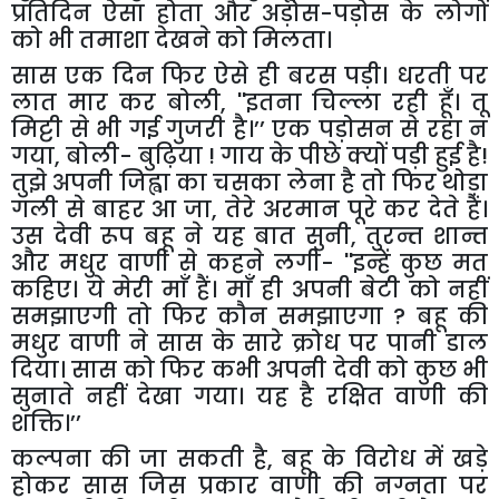
प्रतिदिन ऐसा होता और अड़ोस-पड़ोस के लोगों
को भी तमाशा देखने को मिलता।
सास एक दिन फिर ऐसे ही बरस पड़ी। धरती पर
लात मार कर बोली
, ''
इतना चिल्ला रही हूँ। तू
मिट्टी से भी गई गुजरी है।’’
एक पड़ोसन से रहा न
गया
,
बोली- बुढ़िया ! गाय के पीछे क्यों पड़ी हुई है!
तुझे अपनी जिह्वा का चसका लेना है तो फिर थोड़ा
गली से बाहर आ जा
,
तेरे अरमान पूरे कर देते हैं।
उस देवी रूप बहू ने यह बात सुनी
,
तुरन्त शान्त
और मधुर वाणी से कहने लगी-
''
इन्हें कुछ मत
कहिए। ये मेरी माँ हैं। माँ ही अपनी बेटी को नहीं
समझाएगी तो फिर कौन समझाएगा
?
बहू की
मधुर वाणी ने सास के सारे क्रोध पर पानी डाल
दिया। सास को फिर कभी अपनी देवी को कुछ भी
सुनाते नहीं देखा गया। यह है रक्षित वाणी की
शक्ति।’’
कल्पना की जा सकती है
,
बहू के विरोध में खड़े
होकर सास जिस प्रकार वाणी की नग्नता पर