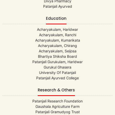
Divya Pharmacy
Patanjali Ayurved
Education
Acharyakulam, Haridwar
Acharyakulam, Ranchi
Acharyakulam, Kumarikata
Acharyakulam, Chirang
Acharyakulam, Seijosa
Bhartiya Shiksha Board
Patanjali Gurukulam, Haridwar
Gurukul Ghasera
University Of Patanjali
Patanjali Ayurved College
Research & Others
Patanjali Research Foundation
Gaushala Agriculture Farm
Patanjali Gramudyog Trust