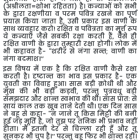
(अश्रीलता=शोभा रहितता) है। कन्याओं को सभी
के द्वारा रक्षणीया व परम पवित्र रखने का पूर्ण
प्रयास किया जाता है
,
उसी प्रकार इस वाणी के
साथ व्यवहार करो! रक्षित व पवित्रता का मूर्त्त रूप
ये कन्याएँ जैसे सबकी रक्षा करती हैं
,
वैसे ही
रक्षित वाणी के द्वारा तुम्हारी रक्षा होगी। लोक में
भी कहावत है-
''
शरीर से नंगा सन्त
;
वाणी का
नंगा बदमाश।’’
इस विषय में एक है कि रक्षित वाणी कैसे रक्षा
करती है। दृष्टान्त का भाव इस प्रकार है- एक
युवती का विवाह हुआ। सास बड़ी क्रोधी थी और
मुख की भी बड़ी कड़वी
,
परन्तु पुत्रवधू बड़ी
समझदार और शान्त स्वभाव की थी। सास प्रात: से
सायं काल तक खूब ताने देती थी। एक दिन सास
ने बहू से कहा-
''
न जाने तू किस मिट्टी की बनी
हुई जड़ मूर्ति है
,
जो तुझ पर तनिक भी प्रभाव नहीं
होता। मैं इतनी देर से चिल्ला रही हूँ और तू
सुनकर भी चुप है।’’
परन्तु बहू फिर भी शान्त रही।