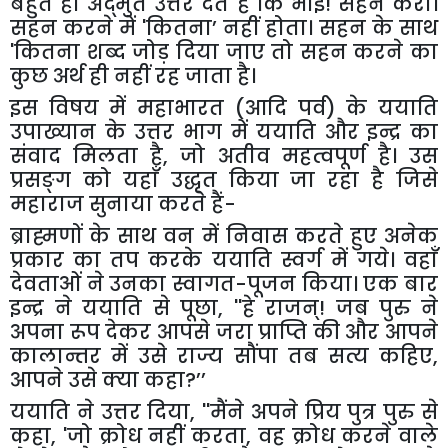
बहुत ही अद्भुत उत्तर देते हैं कि भाई! सहन करो।
सहन करने में
'
कितना’
नहीं होता। सहन के साथ
'
कितना
शब्द जोड़ दिया जाए तो सहन करने का
कुछ अर्थ ही नहीं रह जाता है।
इस विषय में महाभारत (आदि पर्व) के ययाति
उपाख्यान के उत्तर भाग में ययाति और इन्द्र का
संवाद मिलता है
,
जो अतीव महत्वपूर्ण है। उस
प्रसङ्ग को यहाँ उद्धृत किया जा रहा है जिसे
महाराज सुनाया करते हैं-
ब्राह्मणों के साथ वन में निवास करते हुए अनेक
प्रकार का तप करके ययाति स्वर्ग में गये। वहाँ
देवताओं ने उनका स्वागत-पूजन किया। एक बार
इन्द्र ने ययाति से पूछा
, ''
हे राजन्! जब पुरु ने
अपना रूप देकर आपसे जरा प्राप्ति की और आपने
कालान्तर में उसे राज्य सौंपा तब सत्य कहिए
,
आपने उसे क्या कहा
?
’’
ययाति ने उत्तर दिया
, ''
मैंने अपने प्रिय पुत्र पुरु से
कहा
, '
जो क्रोध नहीं करता
,
वह क्रोध करने वाले