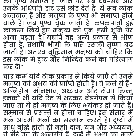
का पुण्य समाप्त हो जाने पर सब देव-संघ और
उनके अधिपति झट उसे छोड़ देते हैं। ये सब लोक
अन्तवान् हैं और मनुष्य के पुण्य भी समाप्त होने
वाले हैं। जब पुण्य चुक जाता है
,
लपलपाती हुई
लालसा लिये हुए मनुष्य को पुन: इसी भूमि पर
आना पड़ता है। यद्यपि वह अन्य प्रकार से क्षीण
होता है
,
तथापि भोगों के प्रति उसकी तृष्णा बढ़
जाती है। अतएव बुद्धिमान् मनुष्य को चाहिए कि
इस लोक में दुष्ट और निन्दित कर्म का परित्याग
कर दे।’’
चार कर्म यदि ठीक प्रकार से किये जाएँ तो उनसे
मनुष्य को अभय की प्राप्ति होती हैं। वे कर्म ये हैं-
अग्निहोत्र
,
मौनभाव
,
अध्ययन और सेवा। किन्तु
इनको भी यदि ऐंठ से भरकर बेढंगेपन से किया
जाए तो ये ही मनुष्य के लिए भयंकर हो जाते हैं।
सम्मान से प्रसन्न न होना चाहिए। इस संसार में
भले आदमी भलों का सम्मान करते हैं। दुष्टों में
साधु बुद्धि होती ही नहीं। दान
,
यज्ञ और अध्ययन
,
ये मेरे व्रत के अन्तर्गत हैं
,
इन्हें मैं अभय का मार्ग