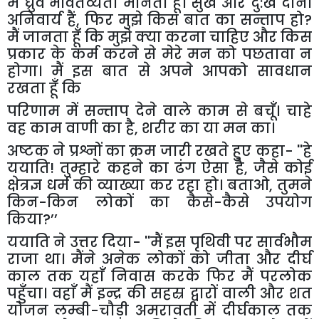
मैं ध्रुव भवितव्यता मानता हूँ। सुख और दु:ख दोनों
अनिवार्य हैं
,
फिर मुझे किस बात का सन्ताप हो
?
मैं जानता हूँ कि मुझे क्या करना चाहिए और किस
प्रकार के कर्म करने से मेरे मन को पछतावा न
होगा। मैं इस बात से अपने आपको सावधान
रखता हूँ कि
परिणाम में सन्ताप देने वाले काम से बचूँ। चाहे
वह काम वाणी का है
,
शरीर का या मन का।
अष्टक ने प्रश्नों का क्रम जारी रखते हुए कहा-
''
हे
ययाति! तुम्हारे कहने का ढंग ऐसा है
,
जैसे कोई
क्षेत्रज्ञ धर्म की व्याख्या कर रहा हो। बताओ
,
तुमने
किन-किन लोकों का कैसे-कैसे उपयोग
किया
?
’’
ययाति ने उत्तर दिया-
''
मैं इस पृथिवी पर सार्वभौम
राजा था। मैंने अनेक लोकों को जीता और दीर्घ
काल तक यहाँ निवास करके फिर मैं परलोक
पहुँचा। वहाँ मैं इन्द्र की सहस्र द्वारों वाली और शत
योजन लम्बी-चौड़ी अमरावती में दीर्घकाल तक