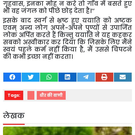
गृहवास
,
इनका मोह न करे तो गाँव में बसते हुए
भी वह जंगल को पीछे छोड़ देता है।’’
इसके बाद स्वर्ग से भ्रष्ट हुए ययाति को अष्टक
एवम् अन्य लोग अपने-अपने पुण्यों से उपार्जित
लोक अर्पित करते हैं किन्तु ययाति ने यह कहकर
सबको अस्वीकार कर दिया कि जिसके लिए मैंने
स्वयं पहले कर्म नहीं किया है
,
मैं उससे चिपटने
की कभी इच्छा नहीं करता।
Tags:
धीर की वाणी
लेखक