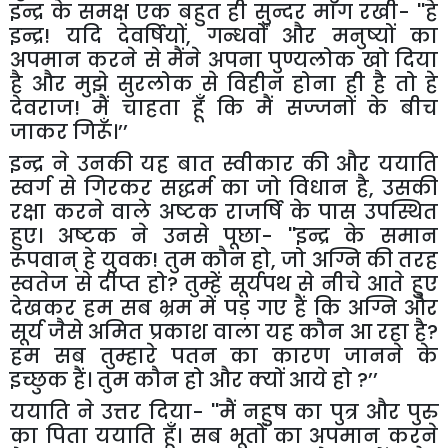
इन्द्र के समक्ष एक बहुत ही सुन्दर माँग रखी-
''
हे
इन्द्र! यदि देवर्षियों
,
गन्धर्वों और मनुष्यों का
अपमान करने से मैंने अपना पुण्यलोक खो दिया
है और मुझे सुरलोक से विहीन होना ही है तो हे
देवराज! मैं चाहता हूँ कि मैं सज्जनों के बीच
जाकर गिरूँ।’’
इन्द्र ने उनकी यह बात स्वीकार की और ययाति
स्वर्ग से गिरकर सद्धर्म का जो विधान है
,
उसकी
रक्षा करने वाले अष्टक राजर्षि के पास उपस्थित
हुए। अष्टक ने उनसे पूछा-
''
इन्द्र के समान
रूपवान् हे युवक! तुम कौन हो
,
जो अग्नि की तरह
स्वतेज से दीप्त हो
?
तुम्हें सूर्यपथ से नीचे आते हुए
देखकर हम सब भ्रम में पड़ गए हैं कि अग्नि और
सूर्य जैसे अमित प्रकाश वाला यह कौन आ रहा है
?
हम सब तुम्हारे पतन का कारण जानने के
इच्छुक हैं। तुम कौन हो और क्यों आये हो
?
’’
ययाति ने उत्तर दिया-
''
मैं नहुष का पुत्र और पुरु
का पिता ययाति हूँ। सब भूतों का अपमान करने