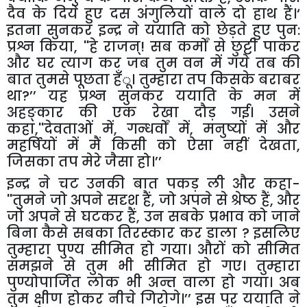
दैव के दिये हुए दस अंगुलियों वाले दो हाथ हैं।‘
इतना सुनकर इन्द्र ने ययाति को छेड़ते हुए पुन:
प्रश्न किया
, ''
हे राजन्! सब कर्मों से छुट्टी पाकर
और घर त्याग कर जब तुम वन में गये तब की
बात तुमसे पूछता हँू। तुम्हारा तप किसके बराबर
था
?
’’
यह प्रश्न सुनकर ययाति के मन में
अहङ्कार की एक रेखा दौड़ गई। उसने
कहा
,''
देवताओं में
,
गन्धर्वों में
,
मनुष्यों में और
महर्षियों में मैं किसी को ऐसा नहीं देखता
,
जिसका तप मेरे जैसा हो।’’
इन्द्र ने चट उनकी बात पकड़ ली और कहा-
''
तुमने जो अपने सदृश हैं
,
जो अपने से श्रेष्ठ हैं
,
और
जो अपने से घटकर हैं
,
उन सबके प्रभाव को जाने
बिना कैसे सबका तिरस्कार कर डाला
?
इसलिए
तुम्हारा पुण्य सीमित हो गया। औरों को सीमित
समझने से तुम भी सीमित हो गए। तुम्हारा
पुण्योपार्जित लोक भी अन्त वाला हो गया। अब
तुम क्षीण होकर नीचे गिरोगे।’’
इस पर ययाति ने