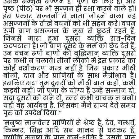
उसके सम्मुख सज्जन ही पूजा के लिए हों और
पृष्ठ (पीठ) पर भी सज्जन ही रक्षा करने वाले हों।
इस प्रकार सज्जनों से नाता जोड़ने वाला वह
असज्जनों के तीखे वचनों को भी सहन करे। वचन
रूपी बाण असज्जन के मुख से छूटते रहते हैं
,
जिनसे मारा हुआ दूसरा व्यक्ति रात-दिन
छटपटाता है। जो बाण दूसरे के मर्म को छेद देते हैं
,
उन वचन रूपी बाणों को बुद्धिमान् व्यक्ति दूसरों
पर कभी न चलावे। तीनों लोकों में इस प्रकार का
कोई वशीकरण मन्त्र नहीं है जिस प्रकार मीठी
बोली
,
दान और प्राणियों के साथ मैत्रीभाव है।
इसलिए सदा तुम दूसरों को मीठी बात कहो
,
कभी
कड़वी नहीं। जो पूजा के योग्य हैं उन्हें सम्मान दो
,
सदा दूसरों को दान दो
,
स्वयं कभी याचक न बनो।
यही वह आर्यवृत्त है
,
जिसका मैंने राज्य देते समय
पुरु को उपदेश दिया।’’
'
मनुष्य मानवेतर प्राणियों से श्रेष्ठ है
,
देव
,
गन्धर्व
,
किन्नर
,
सिद्ध आदि सब मानव से घटकर हैं
,
क्योंकि मनुष्य के पास कर्म-शक्ति है
,
उसके पास