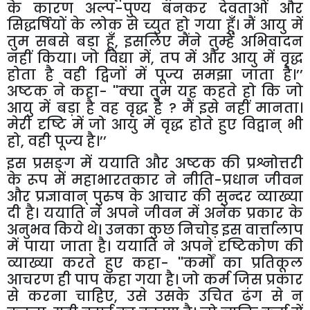
के कारण अल्प-पुण्य बनकर देवताओं और
सिद्धर्षियों के लोक से च्युत हो गया हूँ। मैं आयु में
तुम सबसे बड़ा हूँ
,
इसलिए मैंने तुम्हें अभिवादन
नहीं किया। जो विद्या में
,
तप में और आयु में वृद्ध
होता है वही द्विजों में पूज्य समझा जाता है।’’
अष्टक ने कहा-
''
क्या तुम यह कहते हो कि जो
आयु में बड़ा है वह वृद्ध है
?
मैं इसे नहीं मानता।
मेरी दृष्टि में जो आयु में वृद्ध होते हुए विद्वान् भी
हो
,
वही पूज्य है।’’
इस प्रसङ्ग में ययाति और अष्टक की प्रश्नोत्तरी
के रूप में महाभारतकार ने नीति-प्रधान जीवन
और प्रज्ञावान् पुरुष के आचार की सुन्दर व्याख्या
दी है। ययाति ने अपने जीवन में अनेक प्रकार के
अनुभव किये थे। उनका कुछ निचोड़ इस वार्त्तालाप
में पाया जाता है। ययाति ने अपने दृष्टिकोण की
व्याख्या करते हुए कहा-
''
कर्मों का प्रतिकूल
आचरण ही पाप कहा गया है। जो कर्म जिस प्रकार
से करना चाहिए
,
उसे उसके उचित ढंग से न