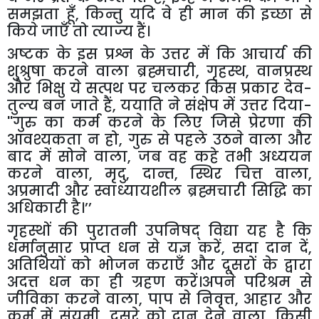
समझता हूँ
,
किन्तु यदि वे ही मान की इच्छा से
किये जाएँ तो त्याज्य हैं।
अष्टक के इस प्रश्न के उत्तर में कि आचार्य की
शुश्रुषा करने वाला ब्रह्मचारी
,
गृहस्थ
,
वानप्रस्थ
और भिक्षु ये सत्पथ पर चलकर किस प्रकार देव-
तुल्य बन जाते हैं
,
ययाति ने संक्षेप में उत्तर दिया-
''
गुरु का कर्म करने के लिए जिसे प्रेरणा की
आवश्यकता न हो
,
गुरु से पहले उठने वाला और
बाद में सोने वाला
,
जब वह कहे तभी अध्ययन
करने वाला
,
मृदु
,
दान्त
,
स्थिर चित्त वाला
,
अप्रमादी और स्वाध्यायशील ब्रह्मचारी सिद्धि का
अधिकारी है।’’
गृहस्थों की पुरातनी उपनिषद् विद्या यह है कि
धर्मानुसार प्राप्त धन से यज्ञ करें
,
सदा दान दें
,
अतिथियों को भोजन कराएँ और दूसरों के द्वारा
अदत्त धन का ही ग्रहण करें।अपने परिश्रम से
जीविका करने वाला
,
पाप से निवृत्त
,
आहार और
कर्म में संयमी
,
दूसरे को दान देने वाला
,
किसी