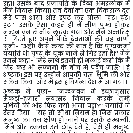
रहा। उसके बाद प्रजापति के दिव्य अमरलोक में
मैंने निवास किया। तब देवों का एक विकराल दूत
मेरे पास आया और डपट कर बोला-
''
हट! हट!
हट!’’
उसके ऐसा कहते ही मैं क्षीण पुण्य होकर
नन्दन वन से नीचे लुढ़क गया और मैंने अन्तरिक्ष
से गिरते हुए अपने पीछे देवताओं की यह वाणी
सुनी-
''
अहो! कैसे कष्ट की बात है कि पुण्यकर्मा
ययाति भी पुण्य के चूक जाने से गिर रहा है।’’
मैंने
उनसे कहा-
''
मेरे साथ इतनी ही भलाई करो कि मैं
गिर कर भी सज्जनों के बीच में पहुँच जाऊँ’’। हे
अष्टक! इस पर उन्होंने आपकी यज्ञ-भूमि की ओर
संकेत किया और मैं इस हविर्गन्ध देश में आ गया ।
अष्टक ने पूछा-
''
नन्दनवन में इच्छानुसार
सैकड़ों-हजारों संवत्सर निवास करके तुम्हें
पृथिवी की ओर फिर क्यों आना पड़ा
?
’’
ययाति ने
उत्तर दिया-
''
यह तो सीधा नियम है। जिस प्रकार
मनुष्य का धन क्षीण हो जाने पर उसके सम्बन्धी
,
मित्र और स्वजन उसे छोड़ देते हैं
,
वैसे ही मनुष्य