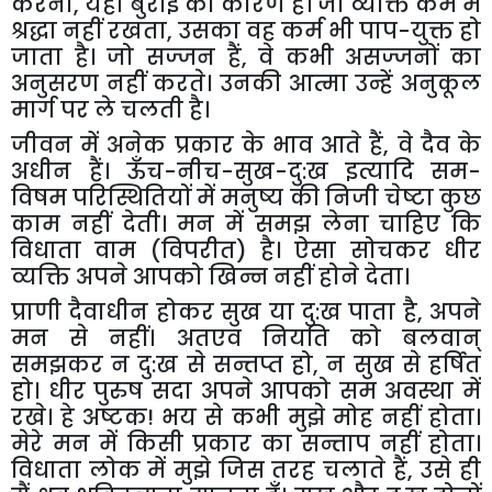
करना
,
यही बुराई का कारण है। जो व्यक्ति कर्म में
श्रद्धा नहीं रखता
,
उसका वह कर्म भी पाप-युक्त हो
जाता है। जो सज्जन हैं
,
वे कभी असज्जनों का
अनुसरण नहीं करते। उनकी आत्मा उन्हें अनुकूल
मार्ग पर ले चलती है।
जीवन में अनेक प्रकार के भाव आते हैं
,
वे दैव के
अधीन हैं। ऊँच-नीच-सुख-दु:ख इत्यादि सम-
विषम परिस्थितियों में मनुष्य की निजी चेष्टा कुछ
काम नहीं देती। मन में समझ लेना चाहिए कि
विधाता वाम (विपरीत) है। ऐसा सोचकर धीर
व्यक्ति अपने आपको खिन्न नहीं होने देता।
प्राणी दैवाधीन होकर सुख या दु:ख पाता है
,
अपने
मन से नहीं। अतएव नियति को बलवान्
समझकर न दु:ख से सन्तप्त हो
,
न सुख से हर्षित
हो। धीर पुरुष सदा अपने आपको सम अवस्था में
रखे। हे अष्टक! भय से कभी मुझे मोह नहीं होता।
मेरे मन में किसी प्रकार का सन्ताप नहीं होता।
विधाता लोक में मुझे जिस तरह चलाते हैं
,
उसे ही