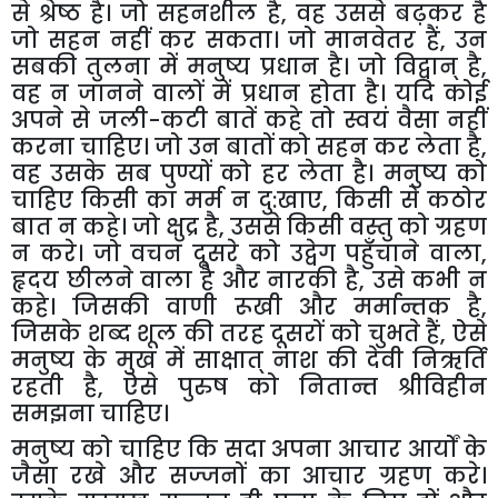
से श्रेष्ठ है। जो सहनशील है
,
वह उससे बढ़कर है
जो सहन नहीं कर सकता। जो मानवेतर हैं
,
उन
सबकी तुलना में मनुष्य प्रधान है। जो विद्वान् है
,
वह न जानने वालों में प्रधान होता है। यदि कोई
अपने से जली-कटी बातें कहे तो स्वयं वैसा नहीं
करना चाहिए। जो उन बातों को सहन कर लेता है
,
वह उसके सब पुण्यों को हर लेता है। मनुष्य को
चाहिए किसी का मर्म न दु:खाए
,
किसी से कठोर
बात न कहे। जो क्षुद्र है
,
उससे किसी वस्तु को ग्रहण
न करे। जो वचन दूसरे को उद्वेग पहुँचाने वाला
,
हृदय छीलने वाला है और नारकी है
,
उसे कभी न
कहे। जिसकी वाणी रूखी और मर्मान्तक है
,
जिसके शब्द शूल की तरह दूसरों को चुभते हैं
,
ऐसे
मनुष्य के मुख में साक्षात् नाश की देवी निऋर्ति
रहती है
,
ऐसे पुरुष को नितान्त श्रीविहीन
समझना चाहिए।
मनुष्य को चाहिए कि सदा अपना आचार आर्यों के
जैसा रखे और सज्जनों का आचार ग्रहण करे।