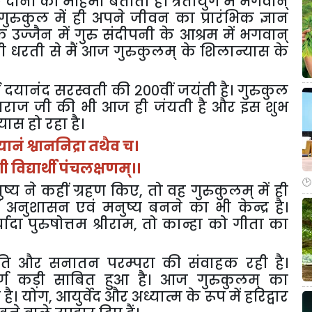
ल
दोनों
की
महिमा
बताती
है।
त्रेतायुग
में
भगवान्
गुरुकुल
में
ही
अपने
जीवन
का
प्रारंभिक
ज्ञान
ि
उज्जैन
में
गुरु
संदीपनी
के
आश्रम
में
भगवान्
ी
धरती
से
मैं
आज
गुरुकुलम्
के
शिलान्यास
के
ि
दयानंद
सरस्वती
की
२००वीं
जयंती
है।
गुरुकुल
ाराज
जी
की
भी
आज
ही
जंयती
है
और
इस
शुभ
्यास
हो
रहा
है।
यानं
श्वाननिद्रा
तथैव
च।
गी
विद्यार्थी
पंचलक्षणम्।।
ष्य
ने
कहीं
ग्रहण
किए
,
तो
वह
गुरुकुलम्
में
ही
अनुशासन
एवं
मनुष्य
बनने
का
भी
केन्द्र
है।
यादा
पुरुषोत्तम
श्रीराम
,
तो
कान्हा
को
गीता
का
ति
और
सनातन
परम्परा
की
संवाहक
रही
है।
्ण
कड़ी
साबित
हुआ
है।
आज
गुरुकुलम्
का
ा
है।
योग
,
आयुर्वेद
और
अध्यात्म
के
रूप
में
हरिद्वार