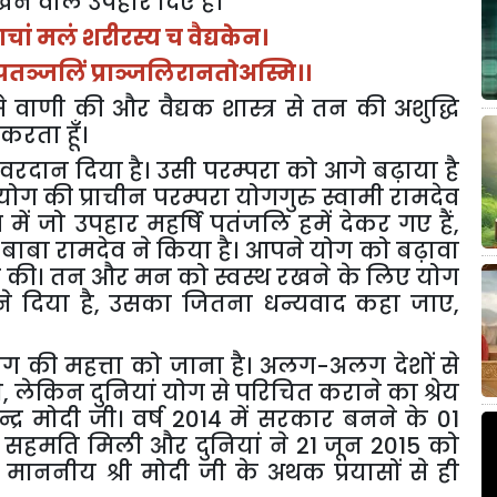
खने
वाले
उपहार
दिए
हैं।
ाचां
मलं
शरीरस्य
च
वैद्यकेन।
पतञ्जलिं
प्राञ्जलिरानतोअस्मि।।
े
वाणी
की
और
वैद्यक
शास्त्र
से
तन
की
अशुद्धि
करता
हूँ।
वरदान
दिया
है।
उसी
परम्परा
को
आगे
बढ़ाया
है
योग
की
प्राचीन
परम्परा
योगगुरु
स्वामी
रामदेव
प
में
जो
उपहार
महर्षि
पतंजलि
हमें
देकर
गए
हैं
,
बाबा
रामदेव
ने
किया
है।
आपने
योग
को
बढ़ावा
ा
की।
तन
और
मन
को
स्वस्थ
रखने
के
लिए
योग
े
दिया
है
,
उसका
जितना
धन्यवाद
कहा
जाए
,
ोग
की
महत्ता
को
जाना
है।
अलग
-
अलग
देशों
से
ी
,
लेकिन
दुनियां
योग
से
परिचित
कराने
का
श्रेय
्द्र
मोदी
जी।
वर्ष
2014
में
सरकार
बनने
के
01
सहमति
मिली
और
दुनियां
ने
21
जून
2015
को
माननीय
श्री
मोदी
जी
के
अथक
प्रयासों
से
ही