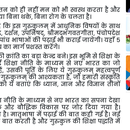
तन
को
ही
नहीं
मन
को
भी
स्वस्थ
करता
है
और
या
बिना
थके
,
बिना
रोग
के
चलता
है।
ै
कि
इस
गुरुकुलम्
में
आधुनिक
विषयों
के
साथ
द
,
दर्शन
,
उपनिषद्
,
श्रीमद्भगवतगीता
,
पंचोपदेश
पांच
भाषाओं
की
पढ़ाई
भी
कराई
जायेगी।
यहाँ
५
य
का
मार्ग
प्रशस्त
करेंगे।
की
क्रांति
का
बड़ा
केन्द्र
बने।
इस
भूमि
से
शिक्षा
के
ई
शिक्षा
नीति
के
माध्यम
से
नए
भारत
का
जो
ैं
,
उसकी
पूर्ति
के
लिए
ये
गुरुकुलम्
महत्वपूर्ण
गुरुकुलम्
की
आश्यकता
है
,
जो
हमारी
संस्कृति
को
ये
बताएं
कि
ध्यान
,
ज्ञान
और
विज्ञान
तीनों
ा
नीति
के
माध्यम
से
नए
भारत
का
सपना
देखा
क
और
बौद्धिक
विकास
पर
जोर
दिया
गया
है।
ा
है।
मातृभाषा
में
पढ़ाई
की
बात
कही
गई
है।
नई
ी
बात
करती
है
और
गुरुकुल
की
शिक्षा
पद्धति
में