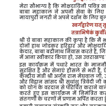
मेरा
सौभाग्य
है
कि
मोक्षदायिनी
पवित्र
स
बाबा
महाकाल
ने
अपनी
सेवा
के
लिए
मायापुरी
नगरी
ने
अपने
दर्शन
के
लिए
बु
स्वर्गद्वारेण
यत्
त
तत्राभिषेकं
कुर्वी
श्री
ये
बाबा
महाकाल
की
कृपा
है
कि
मैं
भ
दोनों
हाथ
जोडक़र
हरिद्वार
और
मोक्षदाय
केदार
,
बाबा
बद्रीनाथ
निवास
करते
हैं
,
ज
में
आना
स्वीकार
किया
हो
,
उस
उत्तराखण्ड
इस
कार्यक्रम
में
पधारे
भारत
के
मानन
सुरक्षित
हैं
और
सेनाएं
हौसले
से
भरी
हैं
,
केन्द्रीय
मंत्री
श्री
अर्जुन
राम
मेघवाल
जी
,
और
विद्वान
सांसद
श्री
सुधांशु
त्रिवेदी
जी
को
योग
के
वरदान
से
परिचित
कराने
वाल
करते
हुए
इस
कार्यक्रम
में
निमंत्रित
कर
संतगणों
के
चरणों
में
प्रणाम
अर्पित
करता
ह