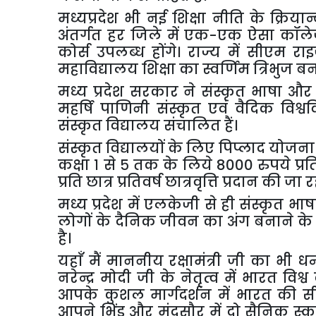
मध्यप्रदेश
भी
नई
शिक्षा
नीति
के
क्रिया
अंतर्गत
हर
जिले
में
एक
-
एक
ऐसा
कॉल
कोर्स
उपलब्ध
होंगे।
राज्य
में
सीएम
रा
महाविद्यालय
शिक्षा
का
स्वर्णिम
त्रिभुज
ब
मध्य
प्रदेश
सरकार
ने
संस्कृत
भाषा
और
महर्षि
पाणिनी
संस्कृत
एवं
वैदिक
विश्व
संस्कृत
विद्यालय
संचालित
हैं।
संस्कृत
विद्यालयों
के
लिए
पिप्लाद
योजना
कक्षा
१
से
५
तक
के
लिये
8000
रुपये
प्रत
प्रति
छात्र
प्रतिवर्ष
छात्रवृत्ति
प्रदान
की
जा
र
मध्य
प्रदेश
में
एलकेजी
से
ही
संस्कृत
भाष
लोगों
के
दैनिक
जीवन
का
अंग
बनाने
के
है।
यहाँ
मैं
माननीय
रक्षामंत्री
जी
का
भी
धन
नरेन्द्र
मोदी
जी
के
नेतृत्व
में
भारत
विश्व
आपके
कुशल
मार्गदर्शन
में
भारत
की
स
आपने
भिंड
और
मंदसौर
में
दो
सैनिक
स्क