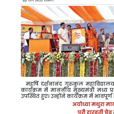
By
योग संदेश विभाग
महर्षि
दर्शनानंद
गुरुकुल
महाविद्याल
कार्यक्रम
में
माननीय
मुख्यमंत्री
मध्य
प्
उपस्थित
हुए।
उन्होंने
कार्यक्रम
में
भावपूर्ण
अयोध्या
मथुरा
मा
पुरी
द्वारवती
चैव