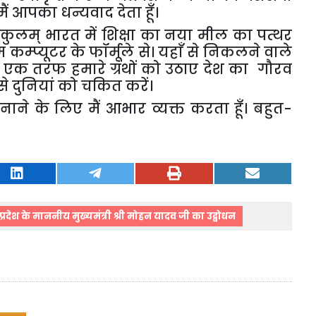
मैं
आपका
धन्यवाद
देता
हूँ।
ुकुलम्
भारत
में
शिक्षा
का
नया
मील
का
पत्थर
म
कम्प्यूटर
के
फॉर्मूले
से।
यहाँ
से
निकलने
वाले
एक
तरफ
हमारे
ग्रंथों
को
उठाए
देश
का
गौरव
से
दुनियां
को
चकित
करें।
नाने
के
लिए
मैं
आभार
व्यक्त
करता
हूँ।
बहुत
-
रदेश के माननीय मुख्यमंत्री श्री मोहन यादव जी का उद्बोधन