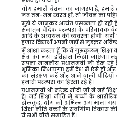
संभव
हो
पाया
है।
योग
हमारी
चेतना
का
जागरण
है
,
हमारे
जब
तन
-
मन
स्वस्थ
हों
,
तो
जीवन
का
पहि
मुझे
ये
जानकर
अत्यंत
प्रसन्नता
हो
रही
ह
सनातन
वैदिक
परम्परा
के
परिचायक
वे
आदि
के
अध्ययन
की
व्यवस्था
होगी।
यहाँ
हजार
विद्यार्थी
अपनी
जड़ों
से
जुडक़र
भविष्
मैं
आशा
करता
हूँ
कि
ये
गुरुकुलम्
शिक्षा
क्षेत्र
का
नया
इतिहास
लिखा
जाएगा।
न
सपना
माननीय
प्रधानमंत्री
जी
देख
रहे
ह
भूमिका
निभाएगा।
हमें
देश
में
ऐसे
ही
और
का
संरक्षण
करें
और
आने
वाली
पीढिय़ों
हमारी
परम्परा
का
हिस्सा
रहे
हैं।
प्रधानमंत्री
श्री
नरेन्द्र
मोदी
जी
ने
नई
शिक्ष
है।
नई
शिक्षा
नीति
में
बच्चों
के
शारीरि
खेलकूद
,
योग
को
अभिन्न
अंग
माना
गय
शिक्षा
नीति
बच्चों
के
सर्वांगीण
विकास
क
ये
सभी
चीजें
समाहित
हैं।