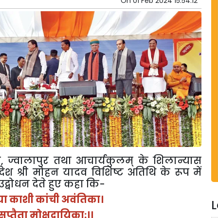
On
01 Feb 2024 15:54:12
य
,
ज्वालापुर
तथा
आचार्यकुलम्
के
शिलान्यास
रदेश
श्री
मोहन
यादव
विशिष्ट
अतिथि
के
रूप
में
उद्बोधन
देते
हुए
कहा
कि
-
या
काशी
कांची
अवंतिका।
L
सप्तैता
मोक्षदायिका
:
।।