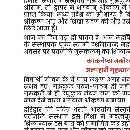
हमारी
सनातन
संस्कृति
गुरु
और
गुरुकु
श्रीराम
,
तो
द्वापर
में
भगवान्
श्रीकृष्ण
ने
प्राप्त
किया।
मध्य
प्रदेश
का
सौभाग्य
है
क
श्रीकृष्ण
आए
और
शिक्षा
ग्रहण
की
और
उस
लिए
आया
हूँ।
आज
का
दिन
बड़ा
ही
पावन
है।
आज
महर्ष
के
संस्थापक
पूज्य
स्वामी
दर्शनानन्द
मह
अवसर
पर
पतंजलि
गुरुकुलम्
का
शिलान
काकचेष्टा
बकोध्
अल्पहारी
गृहत्या
विद्यार्थी
जीवन
के
ये
पांच
लक्षण
अगर
मनु
संभव
हुए।
गुरुकुल
पठन
-
पाठन
ही
नहीं
गुरुकुल
ने
ही
रघुकुल
नंदन
राम
को
मर्
ज्ञान
देने
वाला
भगवान
श्रीकृष्ण
बनाया।
हरिद्वार
की
पवित्र
धरती
भारतीय
संस्कृ
पतंजलि
संस्थान
इस
दिशा
में
महत्वपूर
शिलान्यास
इस
बात
को
प्रमाणित
कर
रह