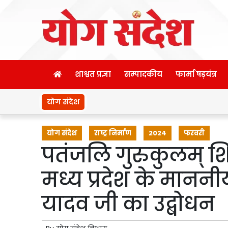
शाश्वत प्रज्ञा
सम्पादकीय
फार्मा षड़यंत्र
योग संदेश
योग संदेश
राष्ट्र निर्माण
2024
फरवरी
पतंजलि गुरुकुलम् शि
मध्य प्रदेश के माननीय
यादव जी का उद्बोधन