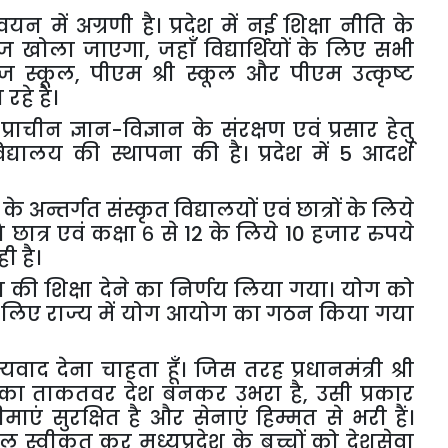
न्वयन
में
अग्रणी
है।
प्रदेश
में
नई
शिक्षा
नीति
के
ेज
खोला
जाएगा
,
जहाँ
विद्यार्थियों
के
लिए
सभी
इज
स्कूल
,
पीएम
श्री
स्कूल
और
पीएम
उत्कृष्ट
न
रहे
हैं।
प्राचीन
ज्ञान
-
विज्ञान
के
संरक्षण
एवं
प्रसार
हेतु
विद्यालय
की
स्थापना
की
है।
प्रदेश
में
5
आदर्श
के
अन्तर्गत
संस्कृत
विद्यालयों
एवं
छात्रों
के
लिये
ि
छात्र
एवं
कक्षा
६
से
12
के
लिये
10
हजार
रुपये
ही
है।
ा
की
शिक्षा
देने
का
निर्णय
लिया
गया।
योग
को
लिए
राज्य
में
योग
आयोग
का
गठन
किया
गया
्यवाद
देना
चाहता
हूँ।
जिस
तरह
प्रधानमंत्री
श्री
का
ताकतवर
देश
बनकर
उभरा
है
,
उसी
प्रकार
ीमाएं
सुरक्षित
है
और
सेनाएं
हिम्मत
से
भरी
हैं।
ूल
स्वीकृत
कर
मध्यप्रदेश
के
बच्चों
को
देशसेवा