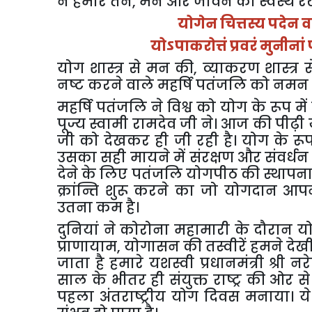
ने
हमारे
तन
,
मन
और
जीवन
को
स्वस्थ
र
योगेन
चित्तस्य
पदेन
व
योऽपाकरोत्तं
प्रवरं
मुनीनां
योग
शास्त्र
से
मन
की
,
व्याकरण
शास्त्र
स
नष्ट
करने
वाले
महर्षि
पतंजलि
को
नमन
महर्षि
पतंजलि
ने
विश्व
को
योग
के
रूप
में
पूज्य
स्वामी
रामदेव
जी
ने।
आज
की
पीढ़ी
जी
को
देखकर
ही
जी
रही
है।
योग
के
रू
उसका
सही
मायने
में
संरक्षण
और
संवर्धन
देने
के
लिए
पतंजलि
योगपीठ
की
स्थापन
क्रांन्ति
शुरू
करने
का
जो
योगदान
आपन
उतना
कम
है।
दुनियां
ने
कोरोना
महामारी
के
दौरान
य
प्राणायाम
,
योगासन
की
तस्वीरें
हमने
देख
जाता
है
हमारे
यशस्वी
प्रधानमंत्री
श्री
नरेन
साल
के
भीतर
ही
संयुक्त
राष्ट्र
की
ओर
से
पहला
अंतराष्ट्रीय
योग
दिवस
मनाया।
ये