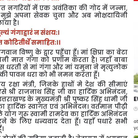
ात
नगरियों
में
एक
अवंतिका
की
गोद
में
जन्मा
,
मुझे
अपना
सेवक
चुना
और
अब
मोक्षदायिनी
लाया
है।
ुल्यं
गंगाद्वारं
न
संशय
:
।
त
कोटितीर्थें
समाहित
:
।।
गवान
विष्णु
के
द्वार
पहुँचा
हूँ।
मां
क्षिप्रा
का
बेटा
िनी
मात
गंगा
को
प्रणाम
करता
है।
जहाँ
बाबा
िस
धरती
से
मां
गंगा
और
मां
यमुना
ने
मृत्युलोक
की
पावन
धरा
को
भी
नमन
करता
हूँ।
ीय
रक्षा
मंत्री
,
जिनके
हाथों
मे
देश
की
सीमाएं
ऐसे
श्री
राजनाथ
सिंह
जी
का
हार्दिक
अभिनंदन
,
E
उत्तराखण्ड
के
मुख्यमंत्री
श्री
पुष्कर
सिंह
धामी
जी
का
हार्दिक
स्वागत
एवं
अभिनंदन।
वर्तमान
पीढ़ी
े
योग
गुरु
स्वामी
रामदेव
का
हार्दिक
अभिनंदन
W
ने
के
लिए
धन्यवाद
देता
हूँ।
यहाँ
पधारे
सभी
at
ूँ।
yo