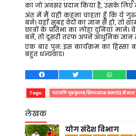
का
जो
अवसर
प्रदान
किया
है
,
उसके
लिए
अंत
में
मैं
यही
कहना
चाहता
हूँ
कि
ये
गुर
बने।
यहाँ
सुबह
वेदों
का
ज्ञान
से
हो
,
तो
शा
छात्रों
के
प्रतिभा
का
लोहा
दुनियां
माने।
वे
बनें
,
तो
दूसरी
तरफ
अपने
आधुनिक
ज्ञान
एक
बार
पुन
:
इस
कार्यक्रम
का
हिस्सा
ब
बहुत
धन्यवाद।
Tags:
पतंजलि गुरुकुलम् शिलान्यास समारोह में मध्य प्
लेखक
योग संदेश विभाग