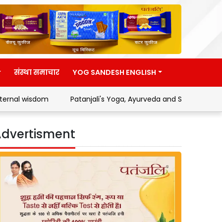
संस्था समाचार
YOG SANDESH ENGLISH
m
Patanjali's Yoga, Ayurveda and Swadeshi Movement
dvertisment