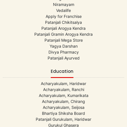
Niramayam
Vedalife
Apply for Franchise
Patanjali Chikitsalya
Patanjali Arogya Kendra
Patanjali Gramin Arogya Kendra
Patanjali Mega Store
Yagya Darshan
Divya Pharmacy
Patanjali Ayurved
Education
Acharyakulam, Haridwar
Acharyakulam, Ranchi
Acharyakulam, Kumarikata
Acharyakulam, Chirang
Acharyakulam, Seijosa
Bhartiya Shiksha Board
Patanjali Gurukulam, Haridwar
Gurukul Ghasera