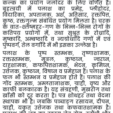
कल्क का प्रयोग जलोदर के लिए वर्णित है।
बृहत्त्रयी में पलाश का प्रमेह
,
प्लीहोदर
,
विदारिका
,
अपतानक
,
अर्श
,
अतिसार
,
रक्तपित्त
,
कुष्ठ
,
रक्तगुल्म संबंधित प्रयोग मिलता है। चरक
के वात-श्लेष्महर-गण के भिन्न-भिन्न रोगों के
कतिपय प्रयोगों में
,
तथा सुश्रुत के रोध्रादि
,
मुष्कादि
,
अम्बष्ठादि व न्यग्रोधादि गणों में एवं
पुष्पवर्ग
,
तेल वर्गादि में भी इसका उल्लेख है।
पलाश के पुष्प स्तम्भक
,
तृष्णाशामक
,
रक्तस्तम्भक
,
मूत्रल
,
कुष्ठघ्न
,
ज्वरघ्न
,
दाहशामक
,
कफपित्तशामक
,
भेदन
,
कृमिघ्न
,
उत्तेजक
,
कुष्ठघ्न
,
विषघ्न व प्रमेहघ्न हैं। पलाश के
फल भी स्तम्भन व प्रमेहघ्न होते हैं। पलाश की
गोंद स्तम्भक
,
अम्लतानाशक
,
ग्राही
,
वृष्य और
काफी बलकारक है। यह संग्रहणी
,
मुखरोग तथा
खाँसी को दूर करता है। पत्र शोथहर तथा वेदना
स्थापक भी है। जबकि पञ्चाङ्ग रसायन
,
दीपन
,
ग्राही
,
यकृत् उत्तेजक तथा कफवातशामक है।