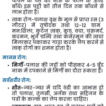
पीपल के पत्ते को नारू के फोले के ऊपर
बाँधें। इस पट्टी को तीन दिन तक बाँधने से
लाभ होता है।
त्वक रोग-पलाश वृक्ष के मूल से प्राप्त रस (
3
लीटर) में तुषोदक तथा
12-12
ग्राम
मन:शिला
,
कुटज त्वक्
,
कूठ
,
वचा
,
चक्रमर्द
,
करमज
,
भूर्ज ग्रन्थि तथा कनेरमूल की त्वचा
मिलाकर पकाकर गाढ़ा करके लेप करने से
त्वक् रोगों का शमन होता है।
मानस रोग:
मिर्गी
-पलाश की जड़ों को पीसकर
4-5
बूँद
नाक में टपकाने से मिर्गी का दौरा रूकता है।
सर्वशरीर रोग:
शीत-
ज्वर-ज्वर में यदि ठंडी का आभास हो
तो पलाश
,
तुलसी
,
अर्जक तथा सहिजन के
पत्रों के कल्क का लेप करना चाहिए।