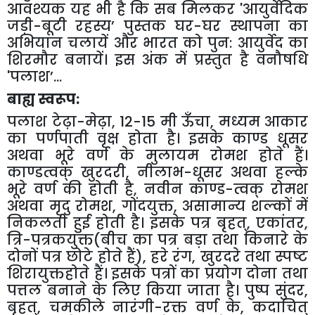
आवश्यक यह भी है कि सब मिलकर
'
आयुर्वेदिक
जड़ी-बूटी रहस्य
’
पुस्तक घर-घर स्थापना का
अभियान चलायें और भारत को पुन: आयुर्वेद का
शिरमौर बनायें। इस अंक में प्रस्तुत है वनौषधि
'
पलाश
’...
बाह्य स्वरूप:
पलाश टेढ़ा-मेढ़ा
, 12-15
मी ऊँचा
,
मध्यम आकार
का पर्णपाती वृक्ष होता है। इसके काण्ड धूसर
अथवा भूरे वर्ण के मुलायम रोमश होते हैं।
काण्डत्वक् खुरदरी
,
नीलाभ-धूसर अथवा हल्के
भूरे वर्ण की होती है
,
नवीन काण्ड-त्वक् रोमश
अथवा मृदु रोमश
,
गोंदयुक्त
,
असामान्य शल्कों में
निकलती हुई होती है। इसके पत्र बृहत्
,
एकांतर
,
त्रि-पत्रकयुक्त(बीच का पत्र बड़ा तथा किनारे के
दोनों पत्र छोटे होते हैं)
,
हरे रंग
,
खुरदरे तथा स्पष्ट
शिरायुक्तहोते हैं। इसके पत्रों का प्रयोग दोना तथा
पत्तल बनाने के लिए किया जाता है। पुष्प सुंदर
,
बृहत्
,
चमकीले नारंगी-रक्त वर्ण के
,
कदाचित्