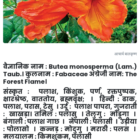
आचार्य
बालकृष्ण
वैज्ञानिक नाम :
Butea monosperma (Lam.)
Taub.
। कुलनाम :
Fabaceae
अंग्रेजी नाम:
The
Forest Flame
।
संस्कृत : पलाश
,
किंशुक
,
पर्ण
,
रक्तपुष्पक
,
क्षारश्रेष्ठ
,
वाततोय
,
ब्रह्मवृक्ष
;
। हिन्दी : ढाक
,
पलाश
,
परास
,
टेसु । उर्दू : पलाश पापरा
,
गुजराती
: खाखड़ा। तमिल : पलासु । तेलुगु : मोडूगा ।
बंगाली : पलाश गाछ । नेपाली : पलासी । उड़ीया
: पोलासो । कन्नड़ : मोदुगु । मराठी : पलस ।
मलयालम : किमशुकम
,
पलासी