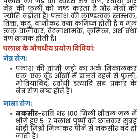
पलाश की जड़ का स्वरस नेत्र रोग
,
रतौंधी और
नेत्र की फूली को नष्ट करता है और नेत्रों की
ज्योति बढ़ाता है। पलाश की काण्डत्वक् स्तम्भक
,
तिक्त
,
कटु
,
वाजीकर तथा कृमिघ्न होती है व मूल
त्वक् वाजीकर
,
वेदनाशामक
,
कृमिघ्न
,
अर्श तथा
व्रण शामक होती है।
पलाश के औषधीय प्रयोग विधियां:
नेत्र रोग:
पलाश की ताजी जड़ों का अर्क निकालकर
एक-एक बूँद आँखों में डालते रहने से फूली
,
मोतियाबिंद
,
रतौंधी इत्यादि सब प्रकार के
नेत्र रोग नष्ट होते हैं।
नासा रोग:
नकसीर
-रात्रि भर
100
मिली शीतल जल में
भीगे हुए
5-7
पलाश पुष्पों को छानकर सुबह
थोड़ी मिश्री मिलाकर पीने से नकसीर बंद हो
जाती है।