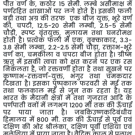
पीत वर्ण के
,
कठोर
15
सेमी. लम्बे असीमाक्ष में
पर्णरहित शाखाओं पर लगे होते हैं। इसकी फली
बड़ी तथा अग्र की तरफ एक बीज युक्त
,
भूरे वर्ण
की
,
चपटी
, 12.5-20
सेमी लम्बी
, 2.5-5
सेमी
चौड़ी
,
स्पष्ट वृंतयुक्त
,
मुलायम तथा घनरोमश
होती है। प्रत्येक फली में एक
,
वृक्काकार
, 3.3-
3.8
सेमी लम्बा
, 2.2-2.5
सेमी चौड़ा
,
रक्ताभ-भूरे
वर्ण का
,
चमकीला व चपटा बीज होता है। ग्रीष्म
ऋतु में इसकी त्वचा को क्षत करने पर एक रस
निकलता है
,
जो रक्तवर्णी होता है तथा सूखने पर
कृष्णाभ-रक्तवर्ण-युक्त
,
भंगुर तथा चमकदार
दिखता है। इसका पुष्पकाल फरवरी से मई तक
तथा फलकाल मई से जून तक रहता है। यह
भारत के मैदानी क्षेत्रों में तथा गुजरात आदि के
पर्णपाती वनों में लगभग
1200
मी तक की ऊँचाई
पर पाया जाता है। जबकिउष्णकटिबंधीय
हिमालय में
800
मी. तक की ऊँचाई से पूर्व एवं
दक्षिण की ओर श्रीलंका
,
दक्षिण पूर्वी एशिया एवं
मलेशिया में पाया जाता है। वैदिक काल से पलाश