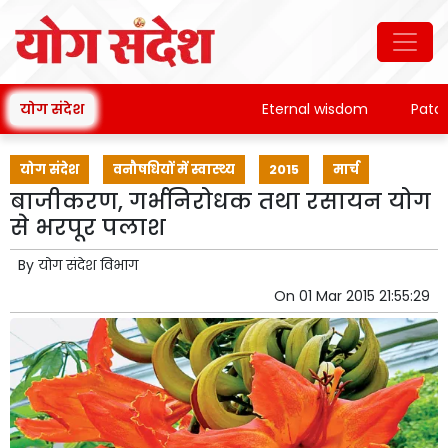
योग संदेश
Eternal wisdom
Patanjali'
योग संदेश
वनौषधियों में स्वास्थ्य
2015
मार्च
बाजीकरण, गर्भनिरोधक तथा रसायन योग
से भरपूर पलाश
By
योग संदेश विभाग
On
01 Mar 2015 21:55:29